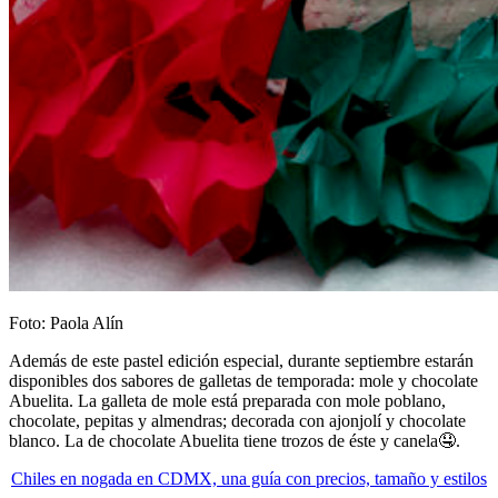
Foto: Paola Alín
Además de este pastel edición especial, durante septiembre estarán
disponibles dos sabores de galletas de temporada: mole y chocolate
Abuelita. La galleta de mole está preparada con mole poblano,
chocolate, pepitas y almendras; decorada con ajonjolí y chocolate
blanco. La de chocolate Abuelita tiene trozos de éste y canela🤤.
Chiles en nogada en CDMX, una guía con precios, tamaño y estilos