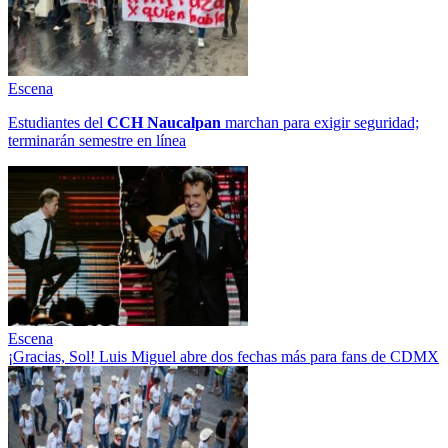
Escena
Estudiantes del
CCH
Naucalpan
marchan para exigir seguridad;
terminarán semestre en línea
Escena
¡Gracias, Sol! Luis Miguel abre dos fechas más para fans de CDMX