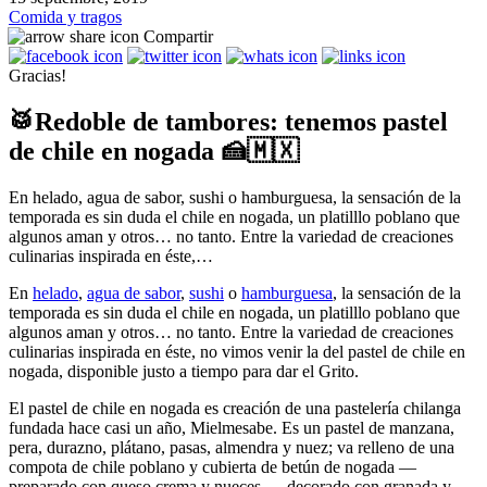
Comida y tragos
Compartir
Gracias!
🥁Redoble de tambores: tenemos pastel
de chile en nogada 🍰🇲🇽
En helado, agua de sabor, sushi o hamburguesa, la sensación de la
temporada es sin duda el chile en nogada, un platilllo poblano que
algunos aman y otros… no tanto. Entre la variedad de creaciones
culinarias inspirada en éste,…
En
helado
,
agua de sabor
,
sushi
o
hamburguesa
, la sensación de la
temporada es sin duda el chile en nogada, un platilllo poblano que
algunos aman y otros… no tanto. Entre la variedad de creaciones
culinarias inspirada en éste, no vimos venir la del pastel de chile en
nogada, disponible justo a tiempo para dar el Grito.
El pastel de chile en nogada es creación de una pastelería chilanga
fundada hace casi un año, Mielmesabe. Es un pastel de manzana,
pera, durazno, plátano, pasas, almendra y nuez; va relleno
de una
compota de chile poblano y cubierta de betún de nogada —
preparado con queso crema y nueces—, decorado con granada y