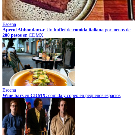
Escena
Aperol Abbondanza
: Un
buffet
de
comida italiana
por menos de
200 pesos
en CDMX
Escena
Wine bars
en
CDMX
: comida y copeo en pequeños espacios