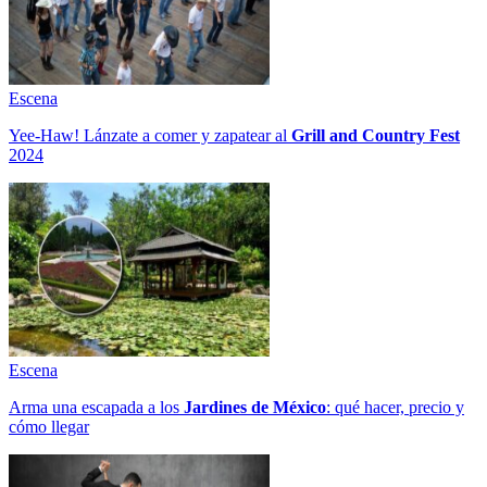
Escena
Yee-Haw! Lánzate a comer y zapatear al
Grill and Country Fest
2024
Escena
Arma una escapada a los
Jardines de México
: qué hacer, precio y
cómo llegar