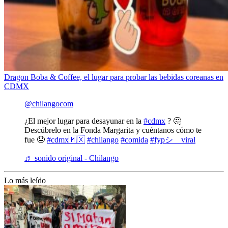
Dragon Boba & Coffee, el lugar para probar las bebidas coreanas en
CDMX
@chilangocom
¿El mejor lugar para desayunar en la
#cdmx
? 🤔
Descúbrelo en la Fonda Margarita y cuéntanos cómo te
fue 🤤
#cdmx🇲🇽
#chilango
#comida
#fypシ゚viral
♬ sonido original - Chilango
Lo más leído