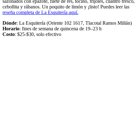
sazonados con epazote, filete de res, tocino, frijoles, cilantro fresco,
cebollita y rábanos. Un poquito de limón y ¡listo! Puedes leer las
reseña completa de La Esquitería aquí.
Dónde
: La Esquitería (Oriente 102 1617, Tlacotal Ramos Millán)
Horario
: fines de semana de quincena de 19–23 h
Costo
: $25-$30, solo efectivo