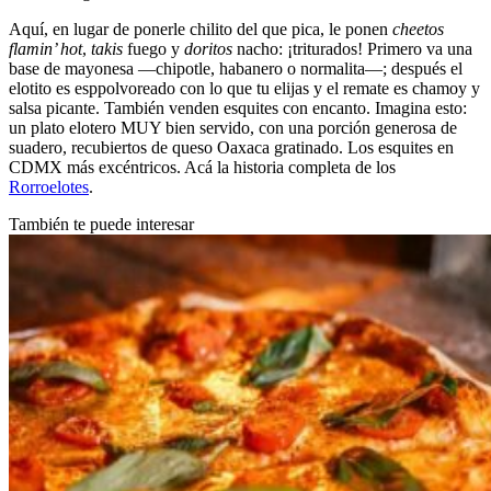
Aquí, en lugar de ponerle chilito del que pica, le ponen
cheetos
flamin’ hot
,
takis
fuego y
doritos
nacho: ¡triturados! Primero va una
base de mayonesa —chipotle, habanero o normalita—; después el
elotito es esppolvoreado con lo que tu elijas y el remate es chamoy y
salsa picante. También venden esquites con encanto. Imagina esto:
un plato elotero MUY bien servido, con una porción generosa de
suadero, recubiertos de queso Oaxaca gratinado. Los esquites en
CDMX más excéntricos. Acá la historia completa de los
Rorroelotes
.
También te puede interesar