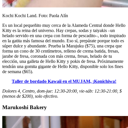
Kochi Kochi Land. Foto: Paola Alín
Es un local pequeñito muy cerca de la Alameda Central donde Hello
Kitty es la reina del universo. Hay crepas, sodas y taiyakis –un
helado servido en una crepa con forma de pescadito–, todo inspirado
en la gatita más famosa del mundo. Eso sí, prepárate porque todo es
súper dulce y abundante. Prueba la Marajuku ($75), una crepa que
forma un cono de 30 centímetros, relleno de crema batida, fresas,
jarabe de fresa, coronada con más crema, fresas, helado de tu
elección, una galleta de Hello Kitty y pokis de fresa. Próximamente
tendrán una gomita gigante de Hello Kitty, disponible solo los fines
de semana ($65).
Taller de bordado Kawaii en el MUJAM, ¡Konichiwa!
Dolores 4, Centro, dom-jue: 12:30-20:00, vie-sáb: 12:30-21:00, $
(menos de $200), solo efectivo.
Marukoshi Bakery