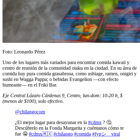
Foto: Leonardo Pérez
Uno de los lugares más variados para encontrar comida kawaii y
centro de reunión de la comunidad otaku en la ciudad. En su área de
comida hay pura comida grasabrosa, como ushiage, ramen, onigiri y
sushi en Wagga Pappa; o bebidas Evangelion —con efecto
humeante— en el Friki Bar.
Eje Central Lázaro Cárdenas 9, Centro, lun-dom: 10-20 h, $
(menos de $100), solo efectivo.
@chilangocom
¿El mejor lugar para desayunar en la
#cdmx
? 🤔
Descúbrelo en la Fonda Margarita y cuéntanos cómo te
fue 🤤
#cdmx🇲🇽
#chilango
#comida
#fypシ゚viral