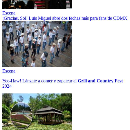
Escena
¡Gracias, Sol! Luis Miguel abre dos fechas más para fans de CDMX
Escena
Yee-Haw! Lánzate a comer y zapatear al
Grill and Country Fest
2024