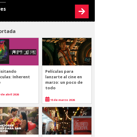
res
ortada
isitando
Películas para
ículas: Inherent
lanzarte al cine en
e
marzo: un poco de
todo
 de abril 2026
15 de marzo 2026