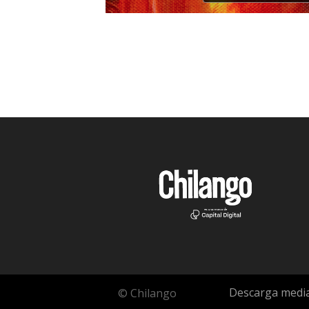
Descarga media
© Chilango