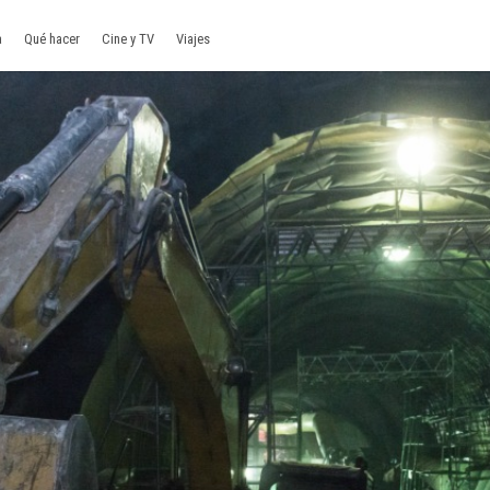
a
Qué hacer
Cine y TV
Viajes