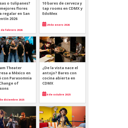
sas o tulipanes?
10 bares de cerveza y
 mejores flores
tap rooms en CDMX y
a regalar en San
EdoMex
entín 2026
29 de enero 2026
 de febrero 2026
am Theater
¿De la vista nace el
resa a México en
antojo? Bares con
6 con Parasomnia
cocina abierta en
 Change of
CDMX
sons
6 de octubre 2025
de diciembre 2025