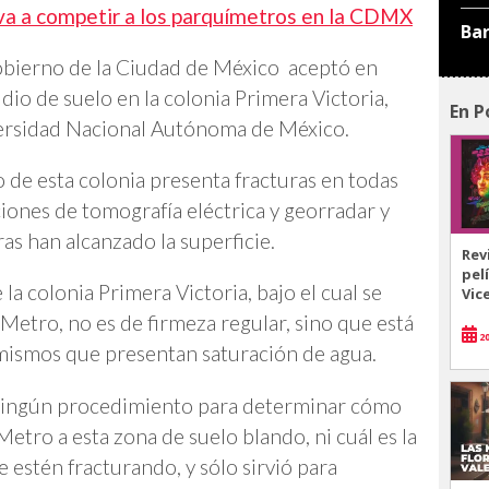
 va a competir a los parquímetros en la CDMX
Ba
obierno de la Ciudad de México aceptó en
io de suelo en la colonia Primera Victoria,
En P
ersidad Nacional Autónoma de México.
o de esta colonia presenta fracturas en todas
ciones de tomografía eléctrica y georradar y
as han alcanzado la superficie.
Rev
pel
a colonia Primera Victoria, bajo el cual se
Vic
l Metro, no es de firmeza regular, sino que está
20
mismos que presentan saturación de agua.
 ningún procedimiento para determinar cómo
Metro a esta zona de suelo blando, ni cuál es la
e estén fracturando, y sólo sirvió para