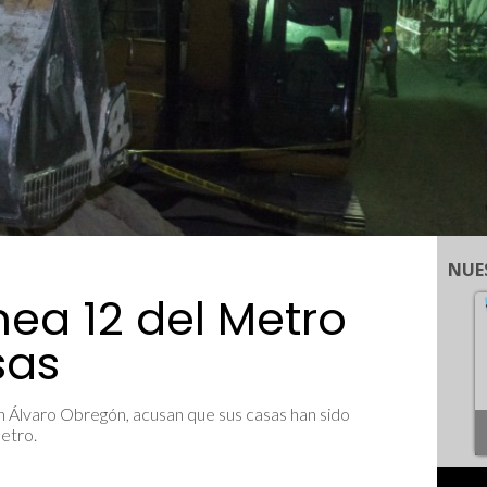
NUE
nea 12 del Metro
sas
en Álvaro Obregón, acusan que sus casas han sido
Metro.