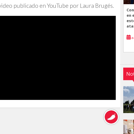
video publicado en YouTube por Laura Brugés.
Con
en 
est
ata
2 
Not