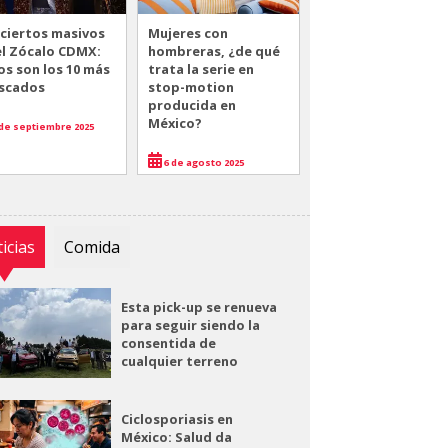
ciertos masivos
Mujeres con
el Zócalo CDMX:
hombreras, ¿de qué
os son los 10 más
trata la serie en
scados
stop-motion
producida en
México?
de septiembre 2025
6 de agosto 2025
icias
Comida
Esta pick-up se renueva
para seguir siendo la
consentida de
cualquier terreno
Ciclosporiasis en
México: Salud da