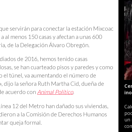
 que servirán para conectar la estación Mixcoac
 a al menos 150 casas y afectan a unas 600
oria, de la Delegación Álvaro Obregón.
ediados de 2016, hemos tenido casas
y losas, se han cuarteado pisos y paredes y como
o el túnel, va aumentando el número de
», dijo la señora Ruth Martha Cid, dueña de
Cen
 de acuerdo con
Animal Político
.
ino
 Línea 12 del Metro han dañado sus viviendas,
Cal
poc
cudieron a la Comisión de Derechos Humanos
un 
tar queja formal.
com