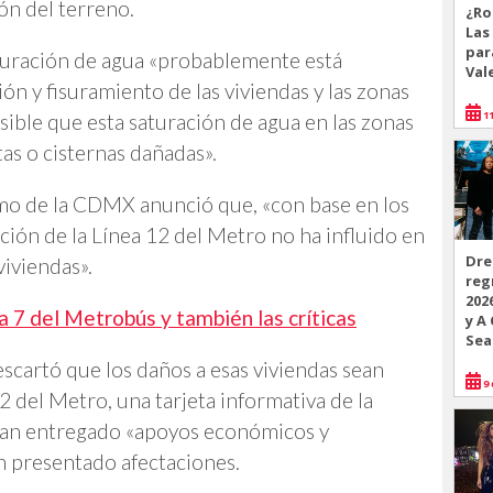
ón del terreno.
¿Ro
Las
par
aturación de agua «probablemente está
Val
n y fisuramiento de las viviendas y las zonas
11
sible que esta saturación de agua en las zonas
tas o cisternas dañadas».
mo de la CDMX anunció que, «con base en los
ación de la Línea 12 del Metro no ha influido en
Dre
iviendas».
reg
202
 7 del Metrobús y también las críticas
y A
Sea
cartó que los daños a esas viviendas sean
9 
2 del Metro, una tarjeta informativa de la
 han entregado «apoyos económicos y
n presentado afectaciones.