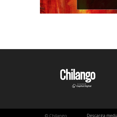
Descarga media
© Chilango