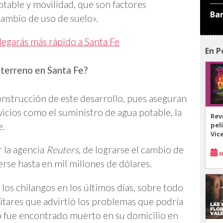
table y movilidad, que son factores
Ba
ambio de uso de suelo».
egarás más rápido a Santa Fe
En P
terreno en Santa Fe?
onstrucción de este desarrollo, pues aseguran
vicios como el suministro de agua potable, la
Rev
pel
e.
Vic
r la agencia
Reuters
, de lograrse el cambio de
20
erse hasta en mil millones de dólares.
 los chilangos en los últimos días, sobre todo
tares que advirtió los problemas que podría
o fue encontrado muerto en su domicilio en