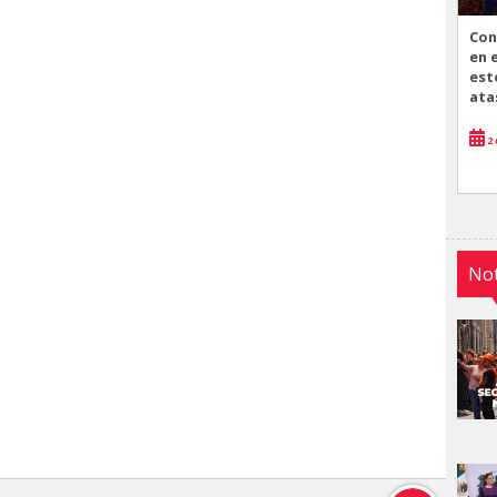
Con
en 
est
ata
2 
Not