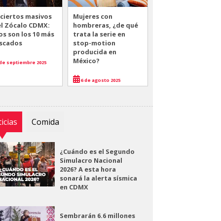
ciertos masivos
Mujeres con
el Zócalo CDMX:
hombreras, ¿de qué
os son los 10 más
trata la serie en
scados
stop-motion
producida en
México?
de septiembre 2025
6 de agosto 2025
icias
Comida
¿Cuándo es el Segundo
Simulacro Nacional
2026? A esta hora
sonará la alerta sísmica
en CDMX
Sembrarán 6.6 millones