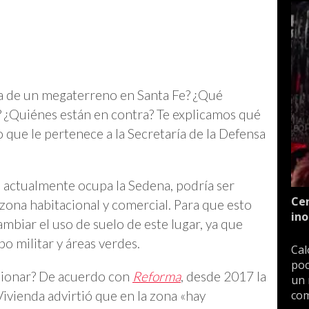
ta de un megaterreno en Santa Fe? ¿Qué
a? ¿Quiénes están en contra? Te explicamos qué
 que le pertenece a la Secretaría de la Defensa
 actualmente ocupa la Sedena, podría ser
Cen
zona habitacional y comercial. Para que esto
ino
mbiar el uso de suelo de este lugar, ya que
 militar y áreas verdes.
Cal
poc
sionar? De acuerdo con
Reforma
, desde 2017 la
un 
ivienda advirtió que en la zona «hay
com