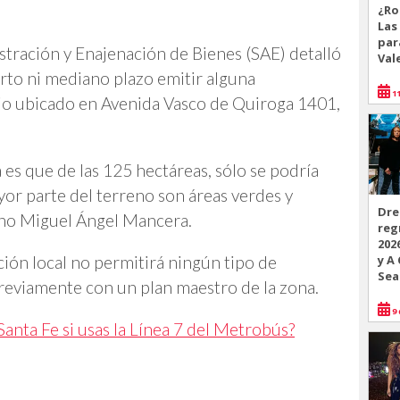
¿Ro
Las
par
istración y Enajenación de Bienes (SAE) detalló
Val
to ni mediano plazo emitir alguna
11
dio ubicado en Avenida Vasco de Quiroga 1401,
 es que de las 125 hectáreas, sólo se podría
yor parte del terreno son áreas verdes y
Dre
erno Miguel Ángel Mancera.
reg
202
y A
ión local no permitirá ningún tipo de
Sea
previamente con un plan maestro de la zona.
9 
Santa Fe si usas la Línea 7 del Metrobús?