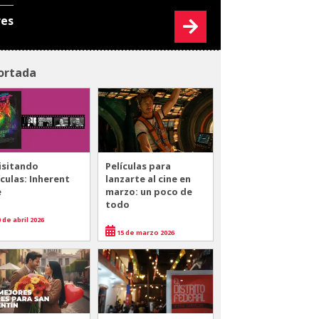
res
ortada
isitando
Películas para
ículas: Inherent
lanzarte al cine en
e
marzo: un poco de
todo
 de abril 2026
15 de marzo 2026