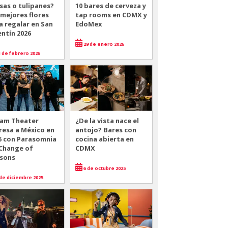
sas o tulipanes?
10 bares de cerveza y
 mejores flores
tap rooms en CDMX y
a regalar en San
EdoMex
entín 2026
29 de enero 2026
 de febrero 2026
am Theater
¿De la vista nace el
resa a México en
antojo? Bares con
6 con Parasomnia
cocina abierta en
 Change of
CDMX
sons
6 de octubre 2025
de diciembre 2025