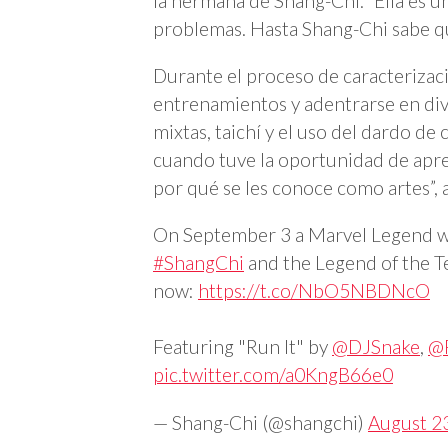
la hermana de Shang-Chi. “Ella es u
problemas. Hasta Shang-Chi sabe que
Durante el proceso de caracterizac
entrenamientos y adentrarse en dive
mixtas, taichí y el uso del dardo de
cuando tuve la oportunidad de apr
por qué se les conoce como artes”, 
On September 3 a Marvel Legend wil
#ShangChi
and the Legend of the Te
now:
https://t.co/NbO5NBDNcO
Featuring "Run It" by
@DJSnake
,
@
pic.twitter.com/a0KngB66e0
— Shang-Chi (@shangchi)
August 2