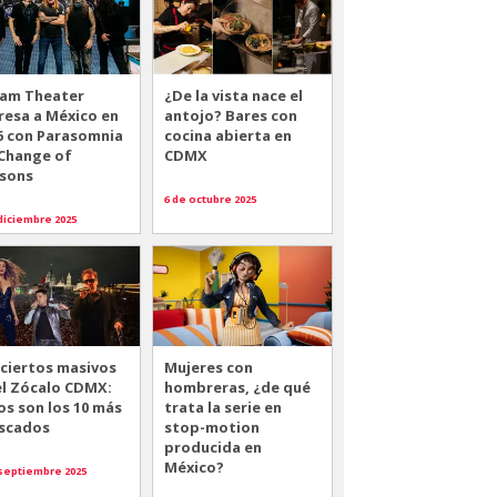
am Theater
¿De la vista nace el
resa a México en
antojo? Bares con
6 con Parasomnia
cocina abierta en
 Change of
CDMX
sons
6 de octubre 2025
diciembre 2025
ciertos masivos
Mujeres con
el Zócalo CDMX:
hombreras, ¿de qué
os son los 10 más
trata la serie en
scados
stop-motion
producida en
México?
 septiembre 2025