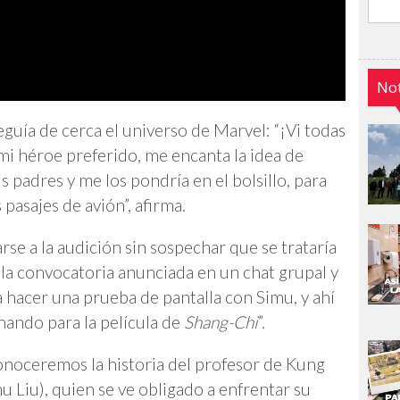
Not
eguía de cerca el universo de Marvel: “¡Vi todas
mi héroe preferido, me encanta la idea de
s padres y me los pondría en el bolsillo, para
 pasajes de avión”, afirma.
rse a la audición sin sospechar que se trataría
i la convocatoria anunciada en un chat grupal y
 hacer una prueba de pantalla con Simu, y ahí
nando para la película de
Shang-Chi
”.
conoceremos la historia del profesor de Kung
 Liu), quien se ve obligado a enfrentar su