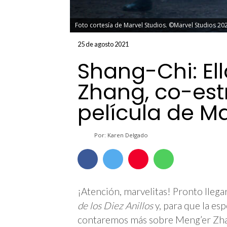
Foto cortesía de Marvel Studios. ©Marvel Studios 20
25 de agosto 2021
Shang-Chi: El
Zhang, co-est
película de Ma
Por: Karen Delgado
¡Atención, marvelitas! Pronto llega
de los Diez Anillos
y, para que la esp
contaremos más sobre Meng’er Zhan