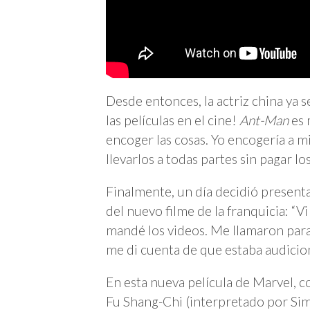
Desde entonces, la actriz china ya s
las películas en el cine!
Ant-Man
es 
encoger las cosas. Yo encogería a mi
llevarlos a todas partes sin pagar los
Finalmente, un día decidió presenta
del nuevo filme de la franquicia: “V
mandé los videos. Me llamaron para
me di cuenta de que estaba audicio
En esta nueva película de Marvel, 
Fu Shang-Chi (interpretado por Simu