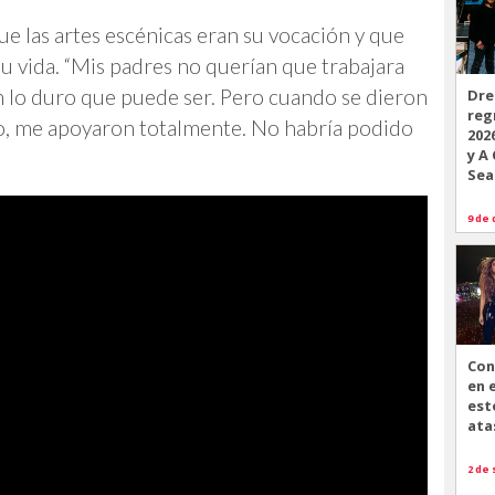
ue las artes escénicas eran su vocación y que
su vida. “Mis padres no querían que trabajara
n lo duro que puede ser. Pero cuando se dieron
Dre
reg
io, me apoyaron totalmente. No habría podido
202
y A
Sea
9 de 
Con
en 
est
ata
2 de