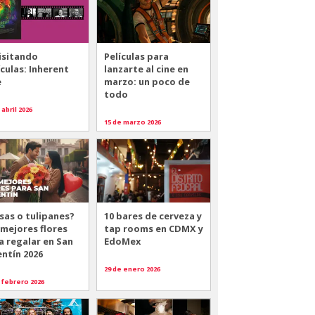
isitando
Películas para
ículas: Inherent
lanzarte al cine en
e
marzo: un poco de
todo
 abril 2026
15 de marzo 2026
sas o tulipanes?
10 bares de cerveza y
 mejores flores
tap rooms en CDMX y
a regalar en San
EdoMex
entín 2026
29 de enero 2026
 febrero 2026