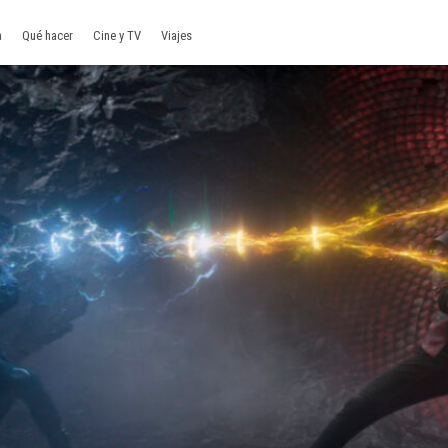
a
Qué hacer
Cine y TV
Viajes