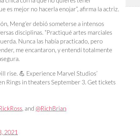
na chica con la que no quieres tener
 es mejor no hacerla enojar”, afirma la actriz.
ión, Meng’er debió someterse a intensos
rsas disciplinas. “Practiqué artes marciales
 cuerda. Nunca las había practicado, pero
ender, me encantaron, y entendí totalmente
asegura.
l rise. 💪 Experience Marvel Studios’
n Rings in theaters September 3. Get tickets
RickRoss
, and
@RichBrian
3, 2021