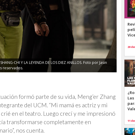
Rev
pel
Vic
20 de
 en SHANG-CHI Y LA LEYENDA DE LOS DIEZ ANILLOS. Foto por Jasin
s reservados.
¿Ro
uación formó parte de su vida, Meng’er Zhang
Las
par
integrante del UCM. “Mi mamá es actriz y mi
Val
 crié en el teatro. Luego crecí y me impresionó
cía transformarse completamente en
11 de
nario”, nos cuenta.