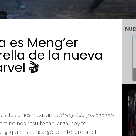
21.
NUE
la es Meng’er
rella de la nueva
rvel 🎬
rá a los cines mexicanos
Shang-Chi y la leyenda
era no nos resulte tan larga, hoy te
g, quien se encargó de interpretar el