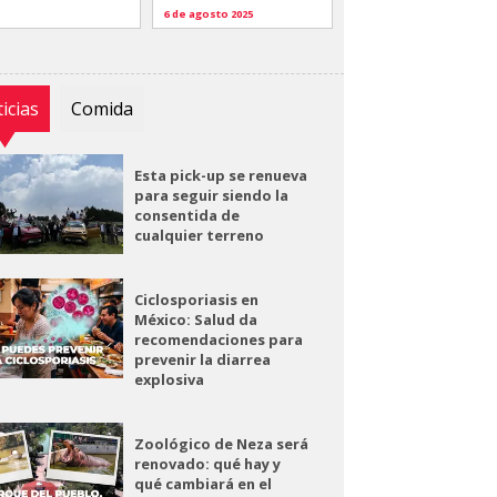
6 de agosto 2025
icias
Comida
Esta pick-up se renueva
para seguir siendo la
consentida de
cualquier terreno
Ciclosporiasis en
México: Salud da
recomendaciones para
prevenir la diarrea
explosiva
Zoológico de Neza será
renovado: qué hay y
qué cambiará en el