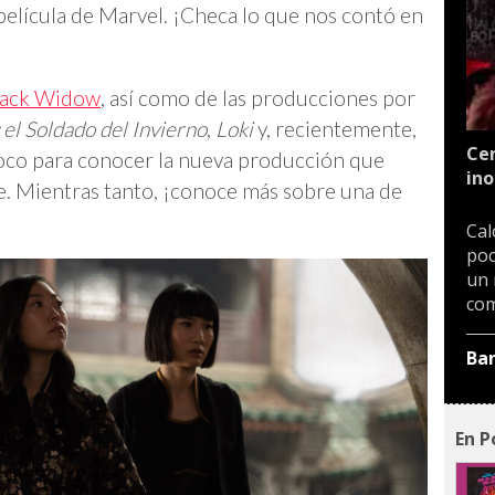
película de Marvel. ¡Checa lo que nos contó en
lack Widow
, así como de las producciones por
 el Soldado del Invierno
,
Loki
y, recientemente,
Cen
oco para conocer la nueva producción que
ino
ne. Mientras tanto, ¡conoce más sobre una de
Cal
poc
un 
com
Ba
En P