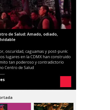
tro de Salud: Amado, odiado,
lvidable
or, oscuridad, caguamas y post-punk:
os lugares en la CDMX han construido
mito tan poderoso y contradictorio
o Centro de Salud
res
ortada