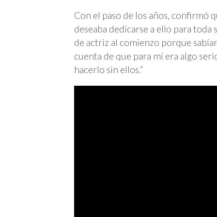
Con el paso de los años, confirmó q
deseaba dedicarse a ello para toda 
de actriz al comienzo porque sabía
cuenta de que para mí era algo ser
hacerlo sin ellos.”