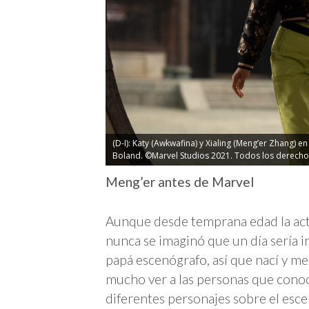
(D-I): Katy (Awkwafina) y Xialing (Meng’er Zhang)
Boland. ©Marvel Studios 2021. Todos los derecho
Meng’er antes de Marvel
Aunque desde temprana edad la act
nunca se imaginó que un día sería 
papá escenógrafo, así que nací y me
mucho ver a las personas que cono
diferentes personajes sobre el esce