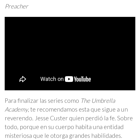
Preacher
Para finalizar las series como
The Umbrella
Academy
, te recomendamos esta que sigue a un
reverendo. Jesse Custer quien perdió la fe. Sobre
todo, porque en su cuerpo habita una entidad
misteriosa que le otorga grandes habilidades.