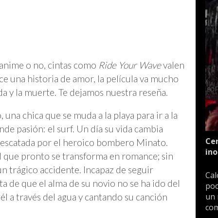
 anime o no, cintas como
Ride Your Wave
valen
e una historia de amor, la película va mucho
ida y la muerte. Te dejamos nuestra reseña.
 una chica que se muda a la playa para ir a la
de pasión: el surf. Un día su vida cambia
Cen
 rescatada por el heroico bombero Minato.
ino
 que pronto se transforma en romance; sin
n trágico accidente. Incapaz de seguir
Cal
a de que el alma de su novio no se ha ido del
poc
un 
l a través del agua y cantando su canción
com