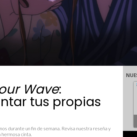
NUE
Your Wave
:
tar tus propias
nos durante un fin de semana. Revisa nuestra reseña y
 hermosa cinta.