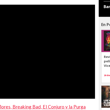
Ba
En P
Rev
pel
Vic
20 de
ores, Breaking Bad, El Conjuro y la Purga