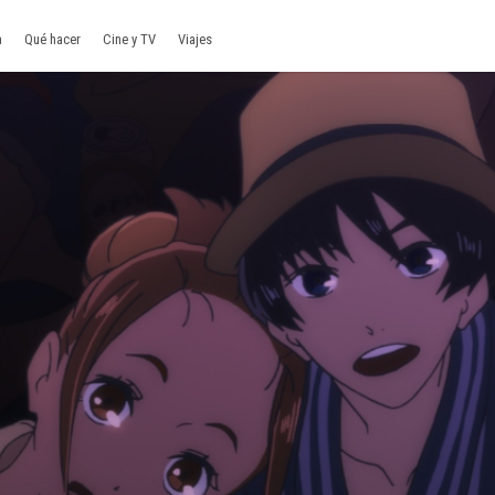
a
Qué hacer
Cine y TV
Viajes