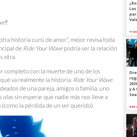
¿Ro
Las
par
Val
ve
?
11 de
otra historia cursi de amor”, mejor revisa toda
ncipal de
Ride Your Wave
podría ser la relación
s otra.
 por completo con la muerte de uno de los
Dre
reg
qué va realmente la historia.
Ride Your Wave
202
odeados de una pareja, amigos o familia, uno
y A
Sea
olas sin esperar que nadie más nos lleve a
da (como la pérdida de un ser querido).
9 de 