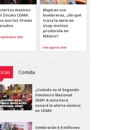
ciertos masivos
Mujeres con
el Zócalo CDMX:
hombreras, ¿de qué
os son los 10 más
trata la serie en
scados
stop-motion
producida en
México?
 septiembre 2025
6 de agosto 2025
icias
Comida
¿Cuándo es el Segundo
Simulacro Nacional
2026? A esta hora
sonará la alerta sísmica
en CDMX
Sembrarán 6.6 millones