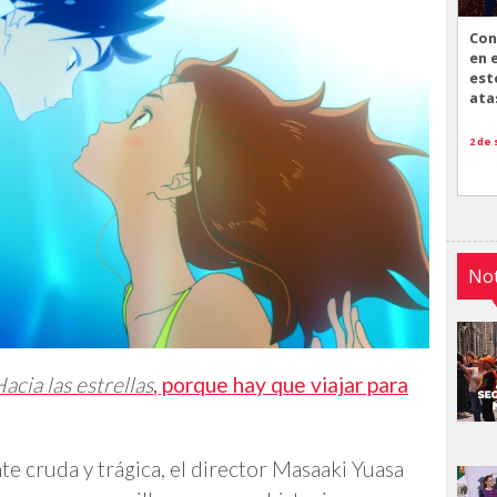
Con
en 
est
ata
2 de
Not
acia las estrellas
, porque hay que viajar para
e cruda y trágica, el director Masaaki Yuasa