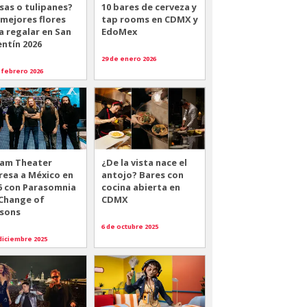
sas o tulipanes?
10 bares de cerveza y
 mejores flores
tap rooms en CDMX y
a regalar en San
EdoMex
entín 2026
29 de enero 2026
 febrero 2026
am Theater
¿De la vista nace el
resa a México en
antojo? Bares con
6 con Parasomnia
cocina abierta en
 Change of
CDMX
sons
6 de octubre 2025
diciembre 2025