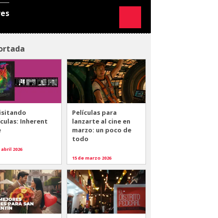
res
ortada
isitando
Películas para
ículas: Inherent
lanzarte al cine en
e
marzo: un poco de
todo
 abril 2026
15 de marzo 2026