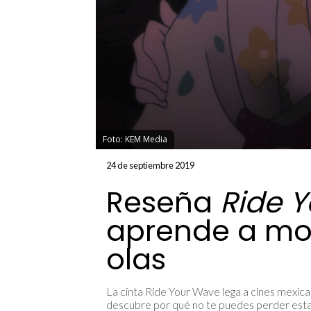
Foto: KEM Media
24 de septiembre 2019
Reseña
Ride 
aprende a mon
olas
La cinta Ride Your Wave lega a cines mexica
descubre por qué no te puedes perder esta