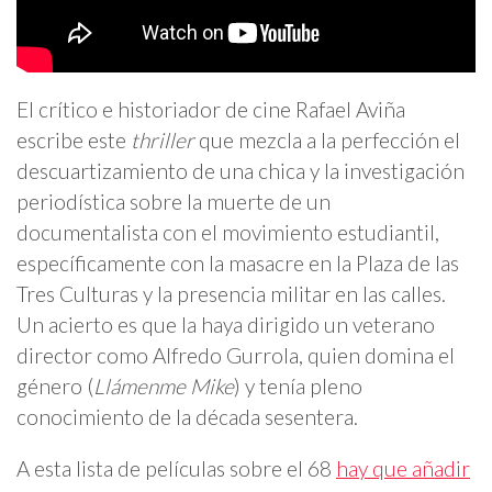
El crítico e historiador de cine Rafael Aviña
escribe este
thriller
que mezcla a la perfección el
descuartizamiento de una chica y la investigación
periodística sobre la muerte de un
documentalista con el movimiento estudiantil,
específicamente con la masacre en la Plaza de las
Tres Culturas y la presencia militar en las calles.
Un acierto es que la haya dirigido un veterano
director como Alfredo Gurrola, quien domina el
género (
Llámenme Mike
) y tenía pleno
conocimiento de la década sesentera.
A esta lista de películas sobre el 68
hay que añadir