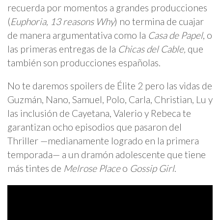
recuerda por momentos a grandes producciones
(
Euphoria, 13 reasons Why
) no termina de cuajar
de manera argumentativa como la
Casa de Papel
, o
las primeras entregas de la
Chicas del Cable,
que
también son producciones españolas.
No te daremos spoilers de Élite 2 pero las vidas de
Guzmán, Nano, Samuel, Polo, Carla, Christian, Lu y
las inclusión de Cayetana, Valerio y Rebeca te
garantizan ocho episodios que pasaron del
Thriller —medianamente logrado en la primera
temporada— a un dramón adolescente que tiene
más tintes de
Melrose Place
o
Gossip Girl
.