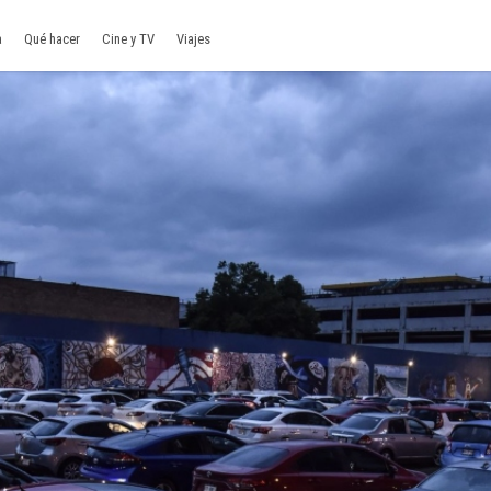
a
Qué hacer
Cine y TV
Viajes