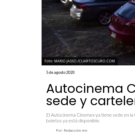
Foto: MARIO JASSO /CUARTOSCURO.COM
5 de agosto 2020
Autocinema C
sede y cartele
El Autocinema Cinemex ya tiene sede en la 
boletos ya está disponible.
Por: Redacción mn