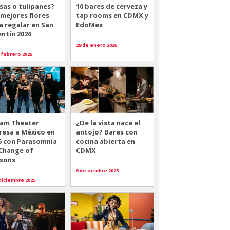
sas o tulipanes?
10 bares de cerveza y
 mejores flores
tap rooms en CDMX y
a regalar en San
EdoMex
entín 2026
29 de enero 2026
 febrero 2026
am Theater
¿De la vista nace el
resa a México en
antojo? Bares con
6 con Parasomnia
cocina abierta en
 Change of
CDMX
sons
6 de octubre 2025
diciembre 2025