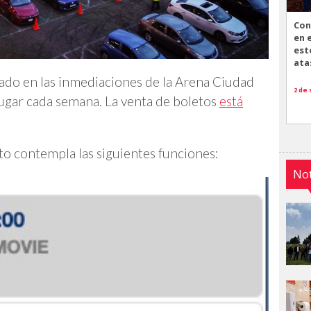
Con
en 
est
ata
ado en las inmediaciones de la Arena Ciudad
2 de
lugar cada semana. La venta de boletos
está
to contempla las siguientes funciones:
Not