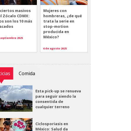
ciertos masivos
Mujeres con
el Zócalo CDMX:
hombreras, ¿de qué
os son los 10 más
trata la serie en
scados
stop-motion
producida en
México?
 septiembre 2025
6 de agosto 2025
icias
Comida
Esta pick-up se renueva
para seguir siendo la
consentida de
cualquier terreno
Ciclosporiasis en
México: Salud da