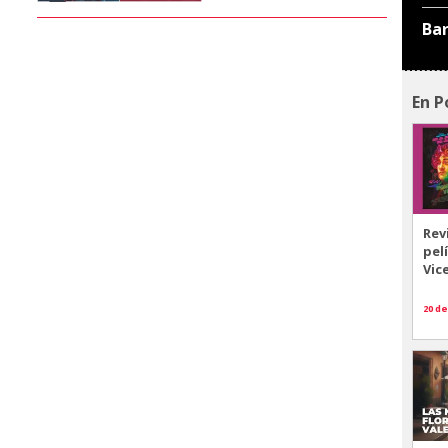
Ba
En P
Rev
pel
Vic
20 de