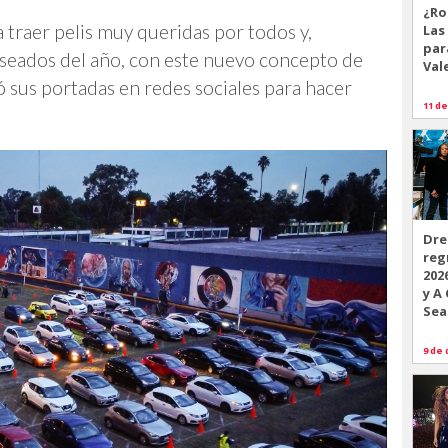
¿Ro
a traer pelis muy queridas por todos y,
Las
par
seados del año, con este nuevo concepto de
Val
sus portadas en redes sociales para hacer
11 de
Dre
reg
202
y A
Sea
9 de 