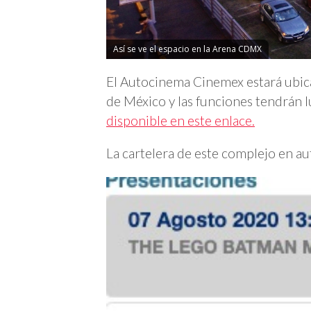
Así se ve el espacio en la Arena CDMX
El Autocinema Cinemex estará ubic
de México y las funciones tendrán 
disponible en este enlace.
La cartelera de este complejo en au