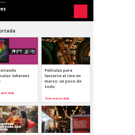
res
ortada
isitando
Películas para
ículas: Inherent
lanzarte al cine en
e
marzo: un poco de
todo
 abril 2026
15 de marzo 2026