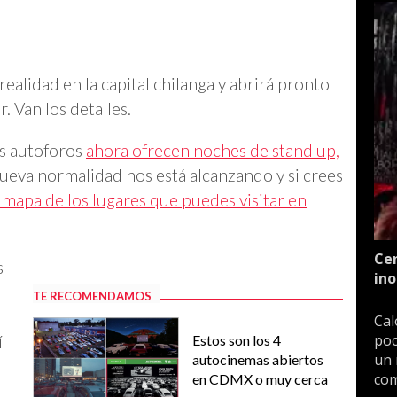
ealidad en la capital chilanga y abrirá pronto
. Van los detalles.
os autoforos
ahora ofrecen noches de stand up,
ueva normalidad nos está alcanzando y si crees
l mapa de los lugares que puedes visitar en
Cen
s
ino
TE RECOMENDAMOS
Cal
poc
í
Estos son los 4
un 
autocinemas abiertos
com
en CDMX o muy cerca