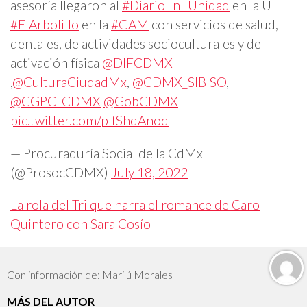
asesoría llegaron al
#DiarioEnTUnidad
en la UH
#ElArbolillo
en la
#GAM
con servicios de salud,
dentales, de actividades socioculturales y de
activación física
@DIFCDMX
,
@CulturaCiudadMx
,
@CDMX_SIBISO
,
@CGPC_CDMX
@GobCDMX
pic.twitter.com/pIfShdAnod
— Procuraduría Social de la CdMx
(@ProsocCDMX)
July 18, 2022
La rola del Tri que narra el romance de Caro
Quintero con Sara Cosío
Con información de: Marilú Morales
MÁS DEL AUTOR