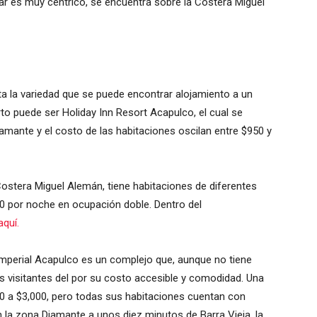
ar es muy céntrico, se encuentra sobre la Costera Miguel
ta la variedad que se puede encontrar alojamiento a un
rto puede ser Holiday Inn Resort Acapulco, el cual se
iamante y el costo de las habitaciones oscilan entre $950 y
ostera Miguel Alemán, tiene habitaciones de diferentes
00 por noche en ocupación doble. Dentro del
aquí.
 Imperial Acapulco es un complejo que, aunque no tiene
os visitantes del por su costo accesible y comodidad. Una
0 a $3,000, pero todas sus habitaciones cuentan con
n la zona Diamante a unos diez minutos de Barra Vieja, la