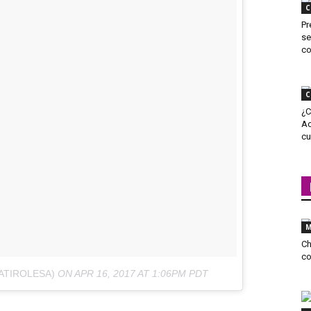
C
Pr
se
co
C
¿C
Ac
cu
M
Ch
co
ATIROLESA)
ON
APR 16, 2017 AT 1:06PM PDT