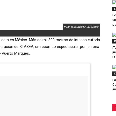
C
Lo
un
pa
Foto: http://www.xtasea.mx/
 está en México. Más de mil 800 metros de intensa euforia
O
guración de XTASEA, un recorrido espectacular por la zona
¡T
ju
e Puerto Marqués.
E
C
La
Ca
en 