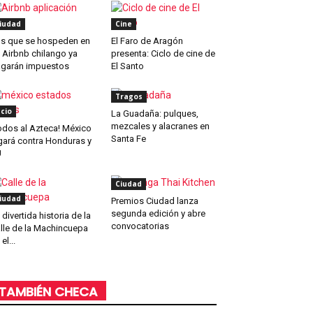
iudad
Cine
s que se hospeden en
El Faro de Aragón
 Airbnb chilango ya
presenta: Ciclo de cine de
garán impuestos
El Santo
Tragos
cio
La Guadaña: pulques,
mezcales y alacranes en
odos al Azteca! México
Santa Fe
gará contra Honduras y
U
Ciudad
iudad
Premios Ciudad lanza
segunda edición y abre
 divertida historia de la
convocatorias
lle de la Machincuepa
el...
TAMBIÉN CHECA