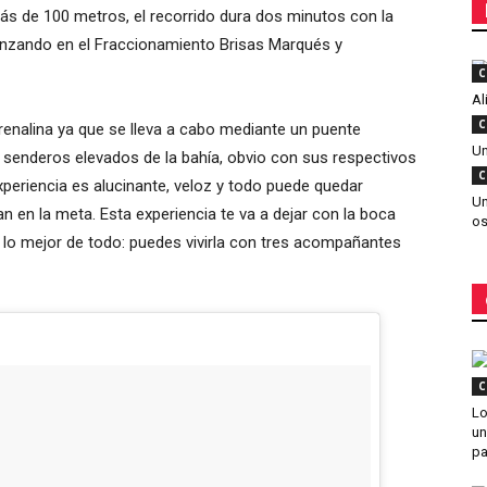
más de 100 metros, el recorrido dura dos minutos con la
enzando en el Fraccionamiento Brisas Marqués y
C
Al
C
renalina ya que se lleva a cabo mediante un puente
Un
 senderos elevados de la bahía, obvio con sus respectivos
C
experiencia es alucinante, veloz y todo puede quedar
Un
an en la meta. Esta experiencia te va a dejar con la boca
os
 y lo mejor de todo: puedes vivirla con tres acompañantes
C
Lo
un
pa