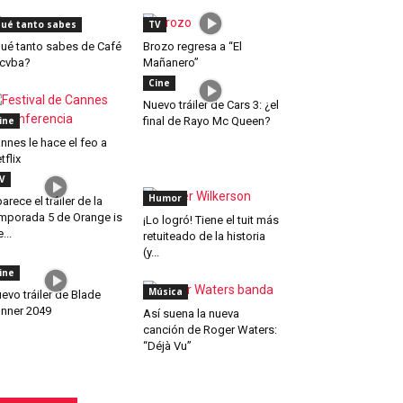
ué tanto sabes
TV
ué tanto sabes de Café
Brozo regresa a “El
cvba?
Mañanero”
Cine
Nuevo tráiler de Cars 3: ¿el
ine
final de Rayo Mc Queen?
nnes le hace el feo a
tflix
V
Humor
arece el tráiler de la
mporada 5 de Orange is
¡Lo logró! Tiene el tuit más
...
retuiteado de la historia
(y...
ine
Música
evo tráiler de Blade
nner 2049
Así suena la nueva
canción de Roger Waters:
“Déjà Vu”