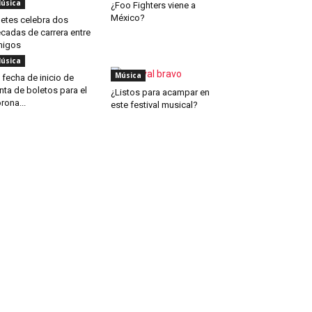
úsica
¿Foo Fighters viene a
México?
etes celebra dos
cadas de carrera entre
migos
úsica
Música
 fecha de inicio de
nta de boletos para el
¿Listos para acampar en
rona...
este festival musical?