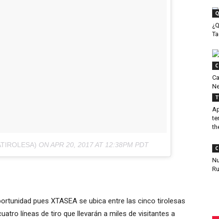
Q
¿Q
Ta
C
Ca
Ne
T
Ap
te
the
ATIROLESA)
ON
APR 20, 2017 AT 12:38PM PDT
C
Nu
Ru
oportunidad pues XTASEA se ubica entre las cinco tirolesas
ro líneas de tiro que llevarán a miles de visitantes a