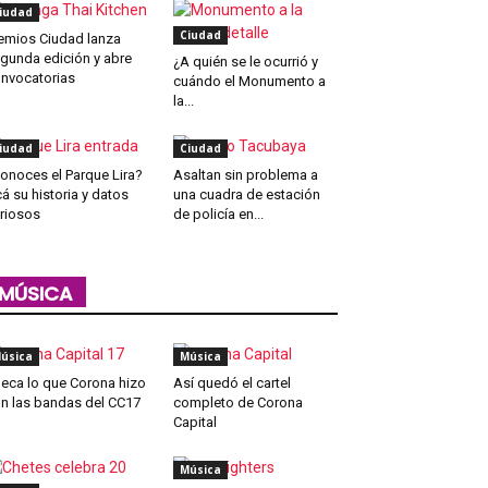
iudad
Ciudad
emios Ciudad lanza
gunda edición y abre
¿A quién se le ocurrió y
nvocatorias
cuándo el Monumento a
la...
iudad
Ciudad
onoces el Parque Lira?
Asaltan sin problema a
á su historia y datos
una cuadra de estación
riosos
de policía en...
MÚSICA
úsica
Música
eca lo que Corona hizo
Así quedó el cartel
n las bandas del CC17
completo de Corona
Capital
Música