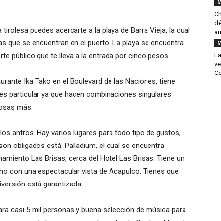
M
Ch
dé
tirolesa puedes acercarte a la playa de Barra Vieja, la cual
a
as que se encuentran en el puerto. La playa se encuentra
M
e público que te lleva a la entrada por cinco pesos.
La
ve
Co
urante Ika Tako en el Boulevard de las Naciones, tiene
 es particular ya que hacen combinaciones singulares
osas más.
os antros. Hay varios lugares para todo tipo de gustos,
son obligados está: Palladium, el cual se encuentra
namiento Las Brisas, cerca del Hotel Las Brisas. Tiene un
ho con una espectacular vista de Acapulco. Tienes que
diversión está garantizada.
para casi 5 mil personas y buena selección de música para