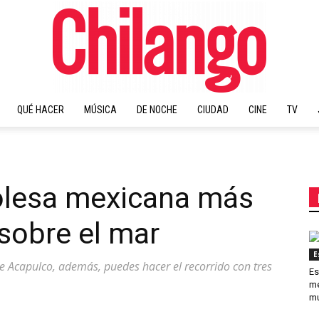
QUÉ HACER
MÚSICA
DE NOCHE
CIUDAD
CINE
TV
Chilango
rolesa mexicana más
sobre el mar
E
de Acapulco, además, puedes hacer el recorrido con tres
Es
me
mu