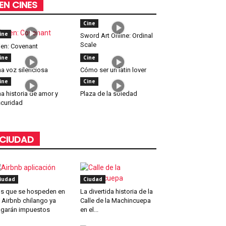
EN CINES
Cine
ine
Sword Art Online: Ordinal
Scale
ien: Covenant
ine
Cine
a voz silenciosa
Cómo ser un latin lover
ine
Cine
a historia de amor y
Plaza de la soledad
curidad
CIUDAD
iudad
Ciudad
s que se hospeden en
La divertida historia de la
 Airbnb chilango ya
Calle de la Machincuepa
garán impuestos
en el...