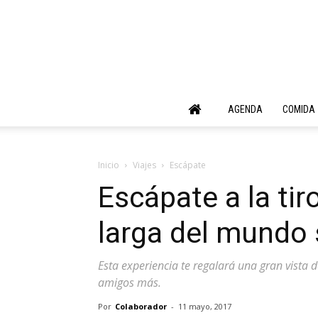
AGENDA
COMIDA
Inicio
Viajes
Escápate
Escápate a la ti
larga del mundo 
Esta experiencia te regalará una gran vista 
amigos más.
Por
Colaborador
-
11 mayo, 2017