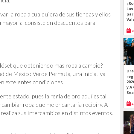
icia.
¿Ro
Las
var la ropa a cualquiera de sus tiendas y ellos
par
Val
 mayoría, consiste en descuentos para
11
lóset que obteniendo más ropa a cambio?
Dre
ad de México Verde Permuta, una iniciativa
reg
 en excelentes condiciones.
202
y A
Sea
nte estado, pues la regla de oro aquí es tal
ercambiar ropa que me encantaría recibir». A
9 
ealiza sus intercambios en distintos eventos.