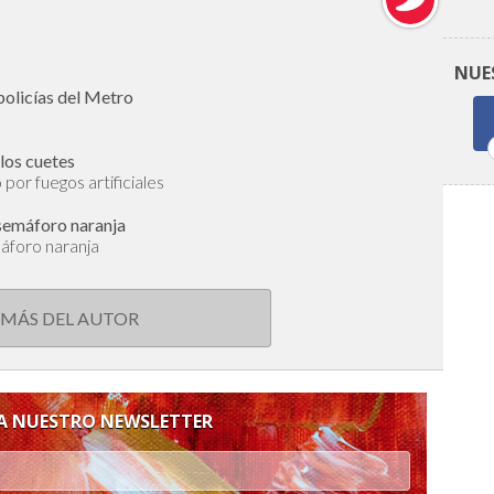
NUE
policías del Metro
 los cuetes
or fuegos artificiales
semáforo naranja
áforo naranja
 MÁS DEL AUTOR
 A NUESTRO NEWSLETTER