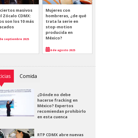
ciertos masivos
Mujeres con
el Zócalo CDMX:
hombreras, ¿de qué
os son los 10 más
trata la serie en
scados
stop-motion
producida en
México?
de septiembre 2025
6 de agosto 2025
icias
Comida
¿Dónde no debe
hacerse fracking en
México? Expertos
recomiendan prohibirlo
en esta cuenca
RTP CDMX abre nuevas