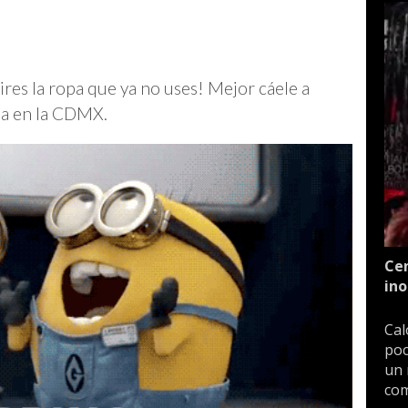
ires la ropa que ya no uses! Mejor cáele a
pa en la CDMX.
Cen
ino
Cal
poc
un 
com