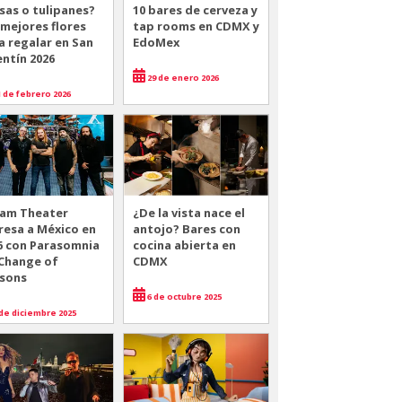
sas o tulipanes?
10 bares de cerveza y
 mejores flores
tap rooms en CDMX y
a regalar en San
EdoMex
entín 2026
29 de enero 2026
 de febrero 2026
am Theater
¿De la vista nace el
resa a México en
antojo? Bares con
6 con Parasomnia
cocina abierta en
 Change of
CDMX
sons
6 de octubre 2025
de diciembre 2025