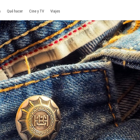
a
Qué hacer
Cine y TV
Viajes