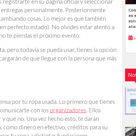
 registrarte en su página oficial y seleccionar
las entregas personalmente. Posteriormente
Con
en 
ercambiando cosas. Lo mejor es que también
est
(en perfecto estado). No olvides estar atento a
ata
no te pierdas el próximo evento.
2 
ta, pero todavía se pueda usar, tienes la opción
ncargarán de que llegue con la persona que más
Not
nsa por tu ropa usada. Lo primero que tienes
 comunicarte con los
organizadores
. Ellos
 y qué no. Una vez hecho esto, te darán
 como dinero en efectivo, créditos para su
nar tu ropa a distintas fundaciones.