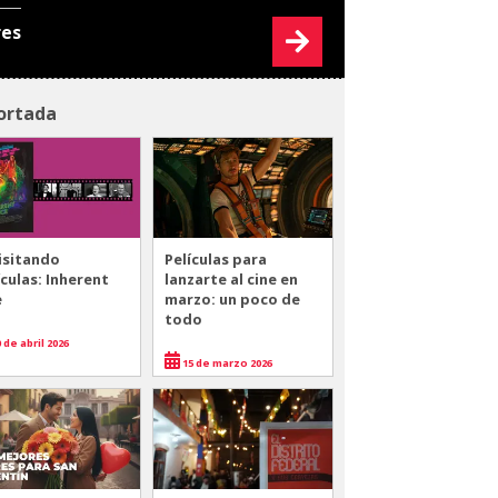
res
ortada
isitando
Películas para
ículas: Inherent
lanzarte al cine en
e
marzo: un poco de
todo
 de abril 2026
15 de marzo 2026