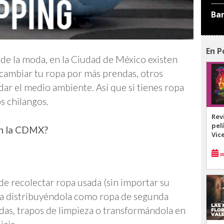
Ba
En P
e la moda, en la Ciudad de México existen
 cambiar tu ropa por más prendas, otros
uidar el medio ambiente. Así que si tienes ropa
os chilangos.
Rev
pel
en la CDMX?
Vic
20
de recolectar ropa usada (sin importar su
a sea distribuyéndola como ropa de segunda
das, trapos de limpieza o transformándola en