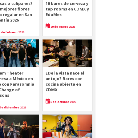
sas o tulipanes?
10 bares de cerveza y
 mejores flores
tap rooms en CDMX y
a regalar en San
EdoMex
entín 2026
29 de enero 2026
 de febrero 2026
am Theater
¿De la vista nace el
resa a México en
antojo? Bares con
6 con Parasomnia
cocina abierta en
 Change of
CDMX
sons
6 de octubre 2025
de diciembre 2025