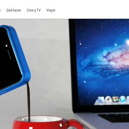
a
Qué hacer
Cine y TV
Viajes