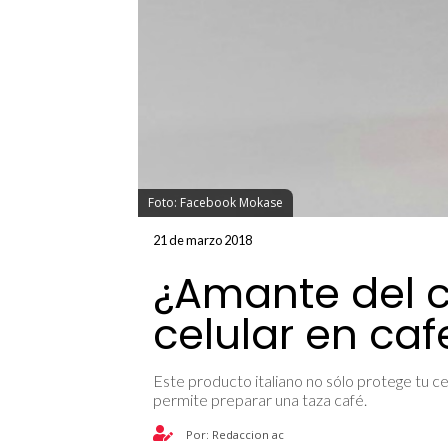
Foto: Facebook Mokase
21 de marzo 2018
¿Amante del c
celular en caf
Este producto italiano no sólo protege tu c
permite preparar una taza café.
Por: Redaccion ac