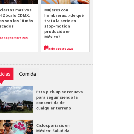
ciertos masivos
Mujeres con
el Zócalo CDMX:
hombreras, ¿de qué
os son los 10 más
trata la serie en
scados
stop-motion
producida en
México?
de septiembre 2025
6 de agosto 2025
icias
Comida
Esta pick-up se renueva
para seguir siendo la
consentida de
cualquier terreno
Ciclosporiasis en
México: Salud da