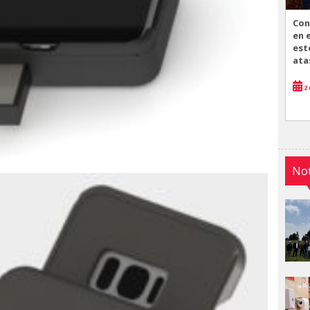
Con
en 
est
ata
2 
Not