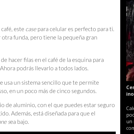
 café, este
case
para celular es perfecto para ti.
otra funda, pero tiene la pequeña gran
de hacer filas en el café de la esquina para
 Ahora podrás llevarlo a todos lados.
ue usa un sistema sencillo que te permite
Cen
esso, en un poco más de cinco segundos.
ino
io de aluminio, con el que puedes estar seguro
Cal
gido. Además, está diseñada para que el
poc
ne s
ea bajo.
un 
com