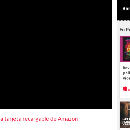
Ba
En P
Rev
pel
Vic
20
la tarjeta recargable de Amazon