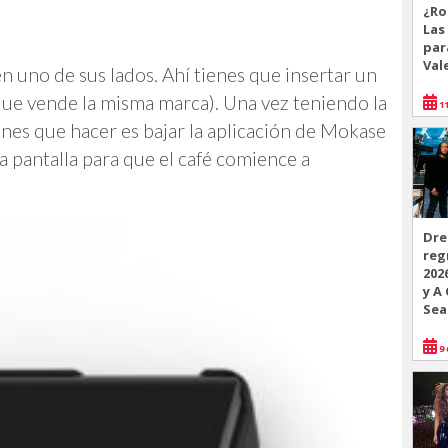
¿Ro
Las
par
Val
 uno de sus lados. Ahí tienes que insertar un
que vende la misma marca). Una vez teniendo la
11
ienes que hacer es bajar la aplicación de Mokase
la pantalla para que el café comience a
Dre
reg
202
y A
Sea
9 