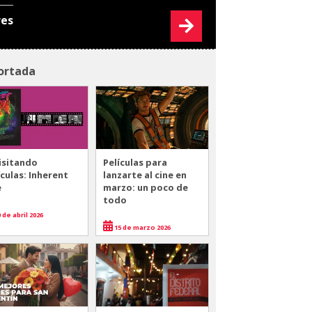
res
ortada
isitando
Películas para
ículas: Inherent
lanzarte al cine en
e
marzo: un poco de
todo
 de abril 2026
15 de marzo 2026