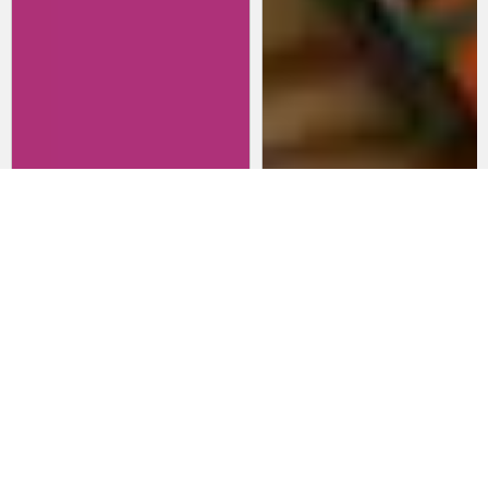
Revisitando películas:
Películas para lanzarte al cine
Inherent Vice
en marzo: un poco de todo
20 de abril 2026
15 de marzo 2026