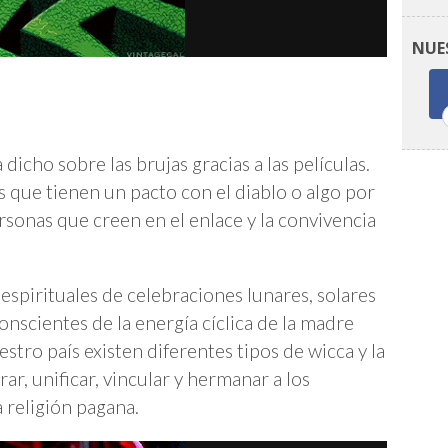
NUE
 dicho sobre las brujas gracias a las películas.
s que tienen un pacto con el diablo o algo por
ersonas que creen en el enlace y la convivencia
 espirituales de celebraciones lunares, solares
conscientes de la energía cíclica de la madre
estro país existen diferentes tipos de wicca y la
r, unificar, vincular y hermanar a los
 religión pagana.