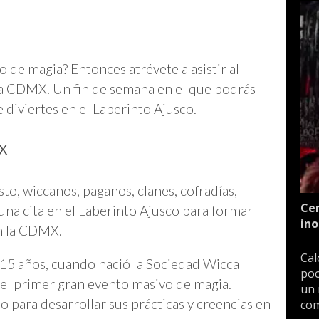
o de magia? Entonces atrévete a asistir al
a CDMX. Un fin de semana en el que podrás
 diviertes en el Laberinto Ajusco.
MX
sto, wiccanos, paganos, clanes, cofradías,
Cen
una cita en el Laberinto Ajusco para formar
ino
n la CDMX.
Cal
15 años, cuando nació la Sociedad Wicca
poc
el primer gran evento masivo de magia.
un 
o para desarrollar sus prácticas y creencias en
com