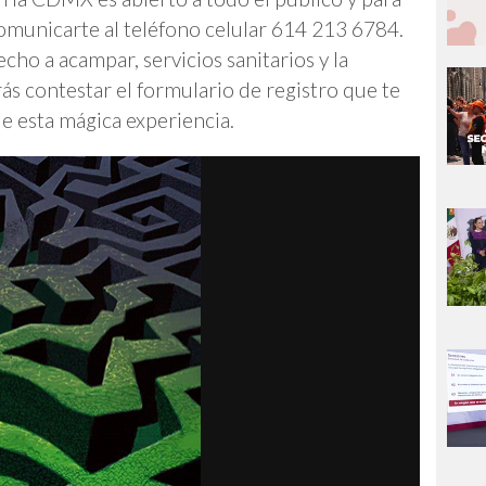
omunicarte al teléfono celular 614 213 6784.
echo a acampar, servicios sanitarios y la
ás contestar el formulario de registro que te
de esta mágica experiencia.