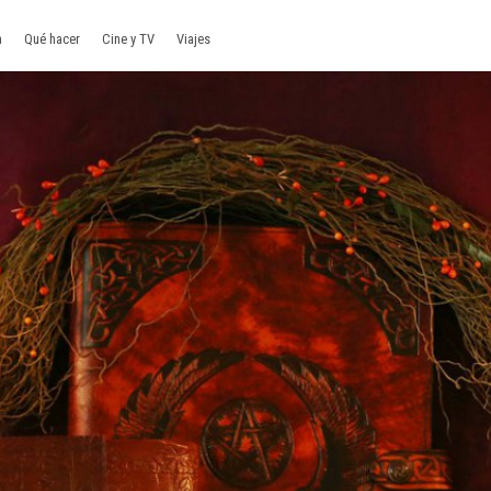
a
Qué hacer
Cine y TV
Viajes