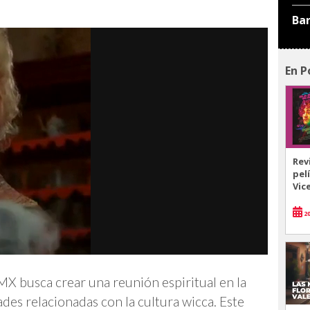
Ba
En P
Rev
pel
Vic
20
X busca crear una reunión espiritual en la
ades relacionadas con la cultura wicca. Este