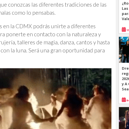
¿Ro
que conozcas las diferentes tradiciones de las
Las
malas como lo pensabas.
par
Val
 en la CDMX podrás unirte a diferentes
11
ra ponerte en contacto con la naturaleza y
jería, talleres de magia, danza, cantos y hasta
 con la luna. Será una gran oportunidad para
Dre
reg
202
y A
Sea
9 