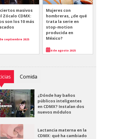
ciertos masivos
Mujeres con
el Zócalo CDMX:
hombreras, ¿de qué
os son los 10 más
trata la serie en
scados
stop-motion
producida en
México?
de septiembre 2025
6 de agosto 2025
icias
Comida
¿Dónde hay baños
públicos inteligentes
en CDMX? Instalan dos
nuevos módulos
Lactancia materna en la
CDMX: qué ha cambiado