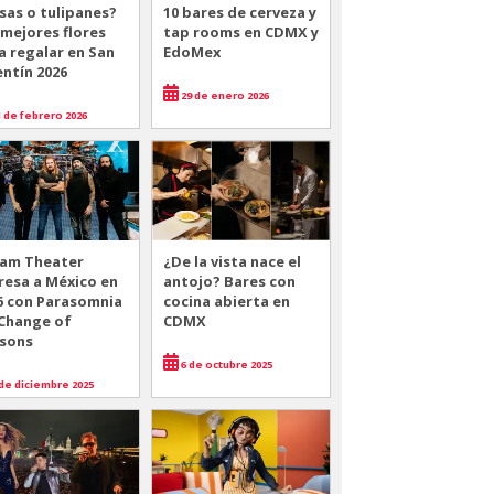
sas o tulipanes?
10 bares de cerveza y
 mejores flores
tap rooms en CDMX y
a regalar en San
EdoMex
entín 2026
29 de enero 2026
 de febrero 2026
am Theater
¿De la vista nace el
resa a México en
antojo? Bares con
6 con Parasomnia
cocina abierta en
 Change of
CDMX
sons
6 de octubre 2025
de diciembre 2025