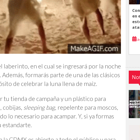
Con
en 
est
ata
2 
 laberinto, en el cual se ingresará por la noche
. Además, formarás parte de una de las clásicos
Not
ósito de celebrar la luna llena de maíz.
r tu tienda de campaña y un plástico para
, cobijas,
sleeping bag
, repelente para moscos,
do lo necesario para acampar. Y, si ya formas
u estandarte.
la CDMX es abierto a todo el público y para