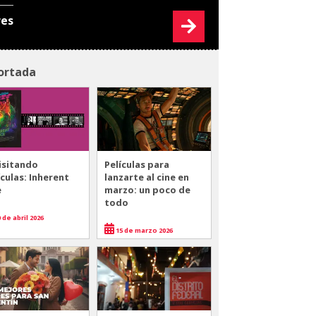
res
ortada
isitando
Películas para
ículas: Inherent
lanzarte al cine en
e
marzo: un poco de
todo
 de abril 2026
15 de marzo 2026