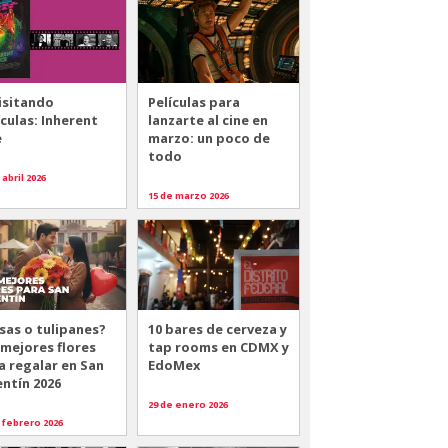
isitando
Películas para
ículas: Inherent
lanzarte al cine en
e
marzo: un poco de
todo
 abril 2026
15 de marzo 2026
sas o tulipanes?
10 bares de cerveza y
 mejores flores
tap rooms en CDMX y
a regalar en San
EdoMex
entín 2026
29 de enero 2026
 febrero 2026