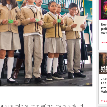
Rev
pel
Vic
20 de
¿Ro
Las
par
Val
11 de
 por supuesto, su compañero inseparable, el