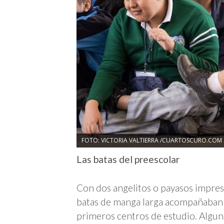
FOTO: VICTORIA VALTIERRA /CUARTOSCURO.COM
Las batas del preescolar
Con dos angelitos o payasos impresos
batas de manga larga acompañaban a
primeros centros de estudio. Alguna