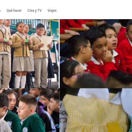
a
Qué hacer
Cine y TV
Viajes