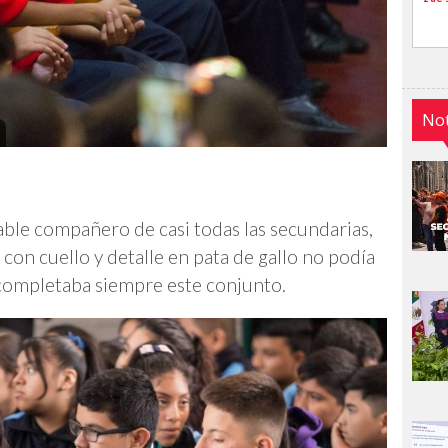
Not
table compañero de casi todas las secundarias,
con cuello y detalle en pata de gallo no podía
s completaba siempre este conjunto.