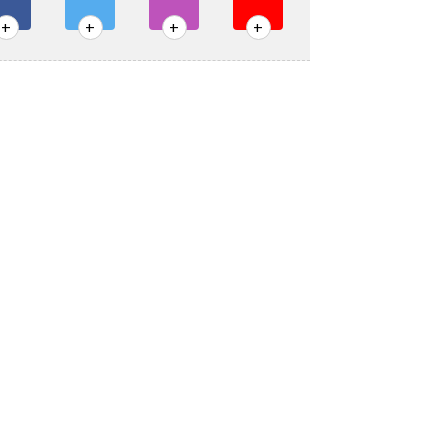
+
+
+
+