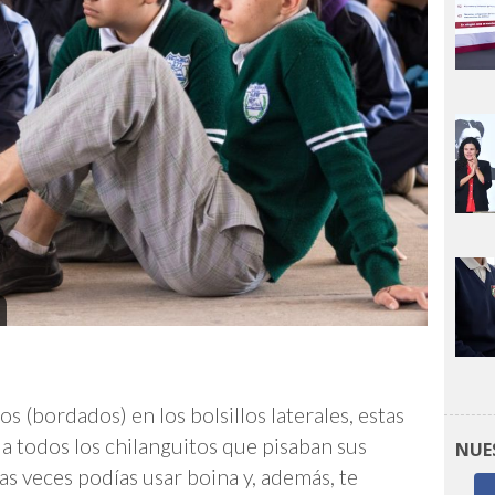
 (bordados) en los bolsillos laterales, estas
 todos los chilanguitos que pisaban sus
NUE
s veces podías usar boina y, además, te