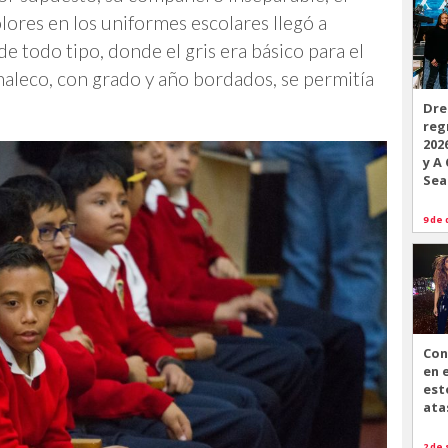
lores en los uniformes escolares llegó a
de todo tipo, donde el gris era básico para el
haleco, con grado y año bordados, se permitía
Dre
reg
202
y A
Sea
9 de 
Con
en 
est
ata
2 de