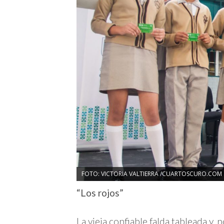
FOTO: VICTORIA VALTIERRA /CUARTOSCURO.COM
“Los rojos”
La vieja confiable falda tableada y,