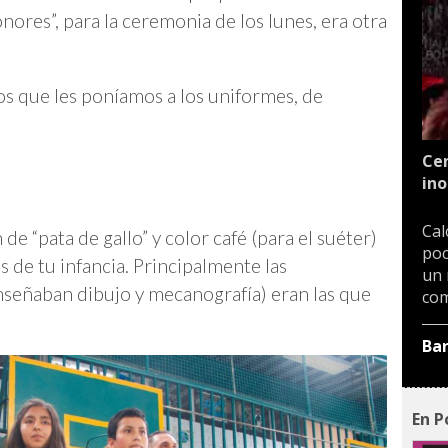
nores”, para la ceremonia de los lunes, era otra
dos que les poníamos a los uniformes, de
Cen
ino
Cal
e “pata de gallo” y color café (para el suéter)
poc
s de tu infancia. Principalmente las
un 
nseñaban dibujo y mecanografía) eran las que
com
Ba
En P