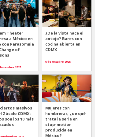
am Theater
¿De la vista nace el
resa a México en
antojo? Bares con
6 con Parasomnia
cocina abierta en
 Change of
CDMX
sons
6 de octubre 2025
diciembre 2025
ciertos masivos
Mujeres con
el Zócalo CDMX:
hombreras, ¿de qué
os son los 10 más
trata la serie en
scados
stop-motion
producida en
México?
 septiembre 2025