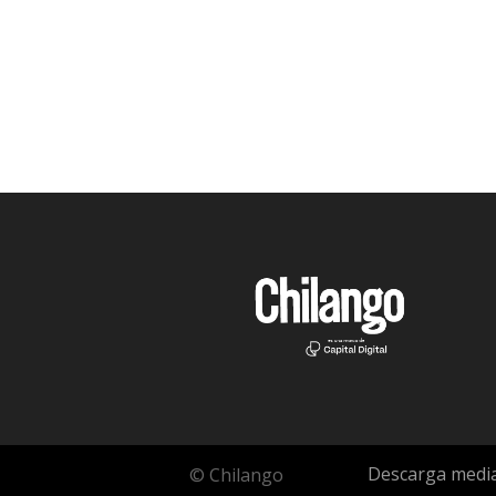
Descarga media
© Chilango