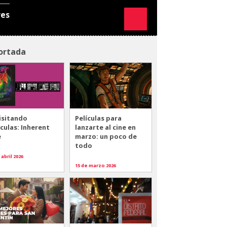
res
ortada
isitando
Películas para
ículas: Inherent
lanzarte al cine en
e
marzo: un poco de
todo
 abril 2026
15 de marzo 2026