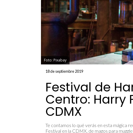
Foto: Pixabay
18 de septiembre 2019
Festival de Har
Centro: Harry F
CDMX
Te contamos lo qué verás en esta mágica reu
Festival en la CDMX, de magos para muggle