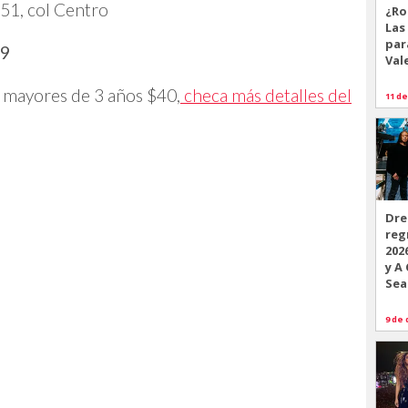
151, col Centro
¿Ro
Las
par
19
Val
 mayores de 3 años $40,
checa más detalles del
11 de
Dre
reg
202
y A
Sea
9 de 