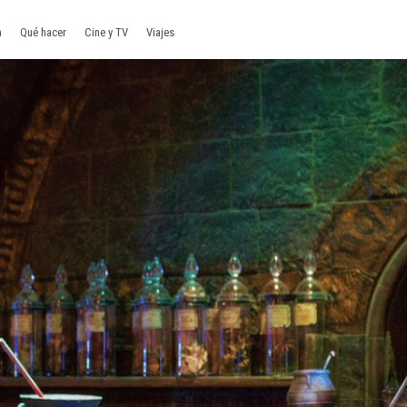
a
Qué hacer
Cine y TV
Viajes