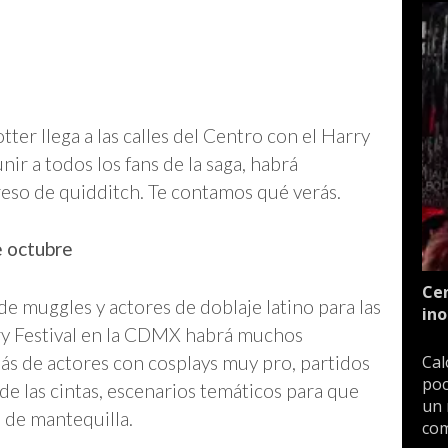
ter llega a las calles del Centro con el Harry
ir a todos los fans de la saga, habrá
reso de quidditch. Te contamos qué verás.
e octubre
Cen
e muggles y actores de doblaje latino para las
ino
rry Festival en la CDMX habrá muchos
más de actores con cosplays muy pro, partidos
Cal
poc
e las cintas, escenarios temáticos para que
un 
a de mantequilla.
com