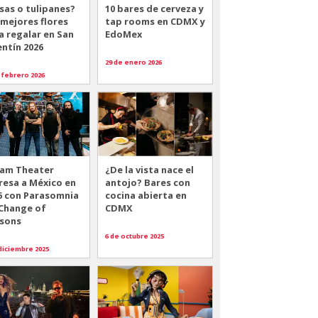
sas o tulipanes?
10 bares de cerveza y
 mejores flores
tap rooms en CDMX y
a regalar en San
EdoMex
entín 2026
29 de enero 2026
 febrero 2026
am Theater
¿De la vista nace el
resa a México en
antojo? Bares con
6 con Parasomnia
cocina abierta en
 Change of
CDMX
sons
6 de octubre 2025
diciembre 2025