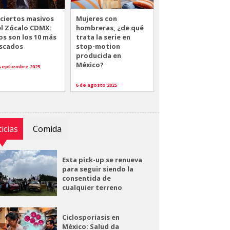
ciertos masivos
Mujeres con
el Zócalo CDMX:
hombreras, ¿de qué
os son los 10 más
trata la serie en
scados
stop-motion
producida en
México?
 septiembre 2025
6 de agosto 2025
icias
Comida
Esta pick-up se renueva
para seguir siendo la
consentida de
cualquier terreno
Ciclosporiasis en
México: Salud da