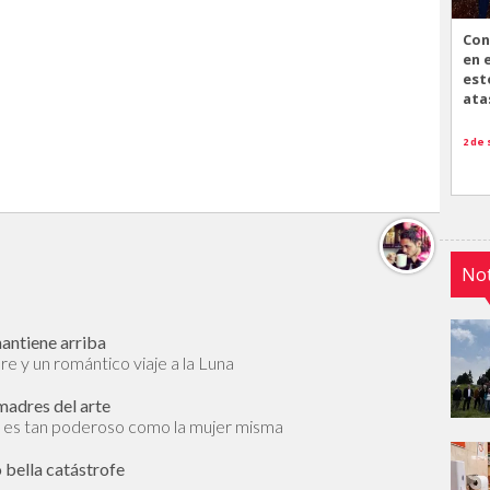
Con
en 
est
ata
2 de
Not
mantiene arriba
bre y un romántico viaje a la Luna
 madres del arte
y es tan poderoso como la mujer misma
 bella catástrofe