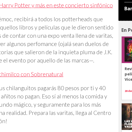
Harry Potter y más en este concierto sinfónico
Ba
émoc, recibirá a todos los potterheads que
uellos libros y películas que le dieron sentido
En P
 de contar con una expo venta llena de varitas,
ver algunos perfomance (ojalá sean duelos de
torias que salieron de la inquieta pluma de J.K.
 el evento por aquello de las marcas—.
Rev
ochimilco con Sobrenatural
pel
Vic
tus chilanguitos pagarás 80 pesos por ti y 40
20 de
 añitos no pagan. Eso sí al menos la comida y
 mundo mágico, y seguramente para los más
 realidad. Prepara las varitas, llega al Centro
ión!