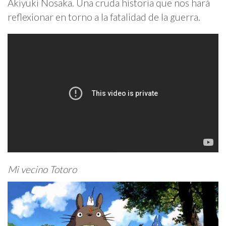
Akiyuki Nosaka. Una cruda historia que nos hará
reflexionar en torno a la fatalidad de la guerra.
Mi vecino Totoro