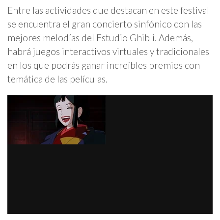
Entre las actividades que destacan en este festival
se encuentra el gran concierto sinfónico con las
mejores melodías del Estudio Ghibli. Además,
habrá juegos interactivos virtuales y tradicionales
en los que podrás ganar increíbles premios con
temática de las películas.