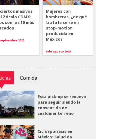
ciertos masivos
Mujeres con
el Zócalo CDMX:
hombreras, ¿de qué
os son los 10 más
trata la serie en
scados
stop-motion
producida en
México?
 septiembre 2025
6 de agosto 2025
icias
Comida
Esta pick-up se renueva
para seguir siendo la
consentida de
cualquier terreno
Ciclosporiasis en
México: Salud da