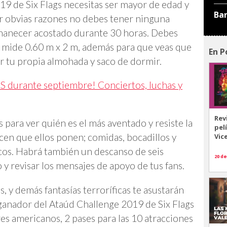
19 de Six Flags necesitas ser mayor de edad y
Ba
 obvias razones no debes tener ninguna
manecer acostado durante 30 horas. Debes
 mide 0.60 m x 2 m, además para que veas que
En P
ar tu propia almohada y saco de dormir.
S durante septiembre! Conciertos, luchas y
Rev
s para ver quién es el más aventado y resiste la
pel
cen que ellos ponen; comidas, bocadillos y
Vic
cos. Habrá también un descanso de seis
20 de
 y revisar los mensajes de apoyo de tus fans.
, y demás fantasías terroríficas te asustarán
l ganador del Ataúd Challenge 2019 de Six Flags
res americanos, 2 pases para las 10 atracciones