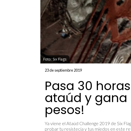
Foto: Six Flags
23 de septiembre 2019
Pasa 30 horas
ataúd y gana ¡
pesos!
Ya viene el Ataúd Challenge 2019 de Six Fl
probar tu resistecia y tus miedos en este re