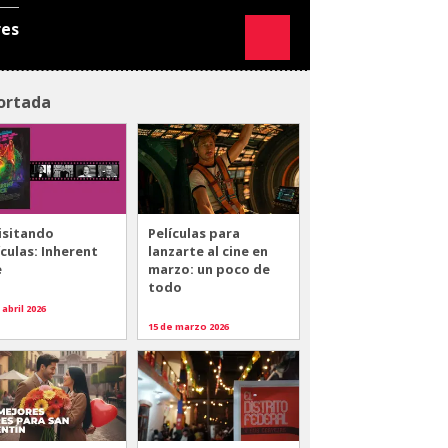
res
ortada
isitando
Películas para
ículas: Inherent
lanzarte al cine en
e
marzo: un poco de
todo
 abril 2026
15 de marzo 2026