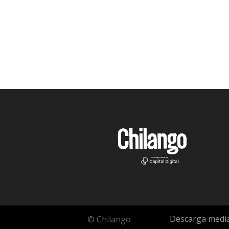
Descarga media
© Chilango