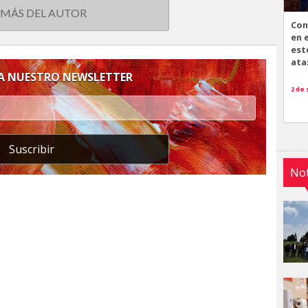
 MÁS DEL AUTOR
Con
en 
est
ata
 A NUESTRO NEWSLETTER
2 de
Suscribir
Not