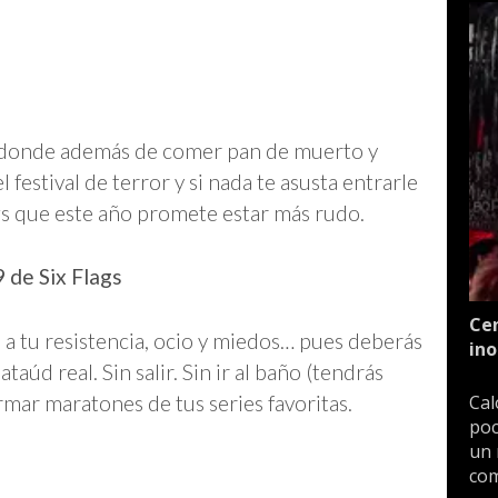
en donde además de comer pan de muerto y
 festival de terror y si nada te asusta entrarle
gs que este año promete estar más rudo.
 de Six Flags
Cen
 a tu resistencia, ocio y miedos… pues deberás
ino
úd real. Sin salir. Sin ir al baño (tendrás
rmar maratones de tus series favoritas.
Cal
poc
un 
com