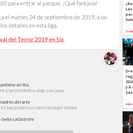
20 para entrar al parque. ¡Qué fantasía!
¿Ro
Las
par
sta el martes 24 de septiembre de 2019, a las
Val
s detalles en esta liga.
11 de
val del Terror 2019 en Six
Dre
reg
202
mantiene arriba
y A
bre y un romántico viaje a la Luna
Sea
 madres del arte
9 de 
y es tan poderoso como la mujer misma
 bella catástrofe