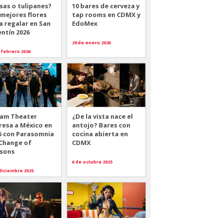
sas o tulipanes?
10 bares de cerveza y
 mejores flores
tap rooms en CDMX y
a regalar en San
EdoMex
entín 2026
29 de enero 2026
 febrero 2026
am Theater
¿De la vista nace el
resa a México en
antojo? Bares con
6 con Parasomnia
cocina abierta en
 Change of
CDMX
sons
6 de octubre 2025
diciembre 2025