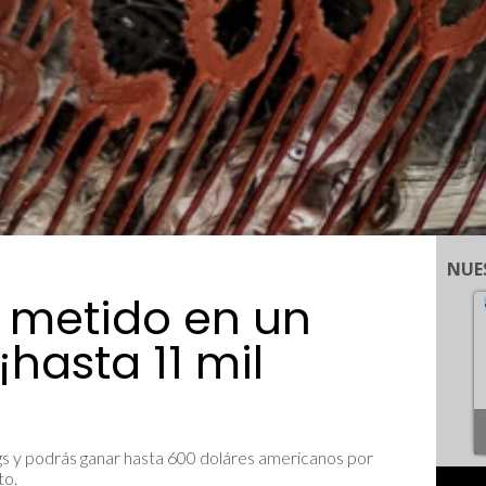
NUE
 metido en un
hasta 11 mil
ags y podrás ganar hasta 600 doláres americanos por
to.