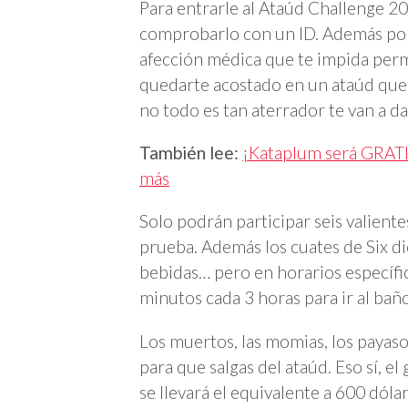
Para entrarle al Ataúd Challenge 20
comprobarlo con un ID. Además por
afección médica que te impida per
quedarte acostado en un ataúd que
no todo es tan aterrador te van a d
También lee:
¡Kataplum será GRATI
más
Solo podrán participar seis valiente
prueba. Además los cuates de Six di
bebidas… pero en horarios específi
minutos cada 3 horas para ir al baño
Los muertos, las momias, los payasos
para que salgas del ataúd. Eso sí, e
se llevará el equivalente a 600 dóla