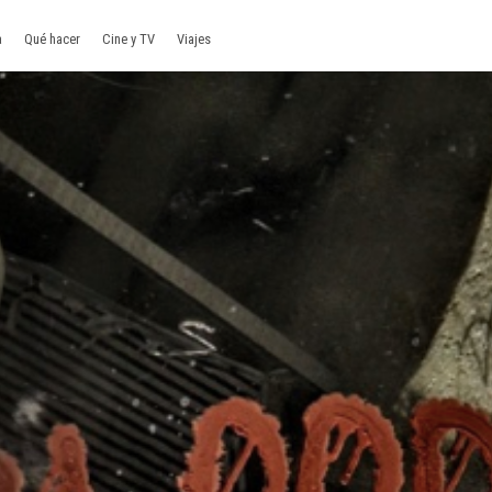
a
Qué hacer
Cine y TV
Viajes