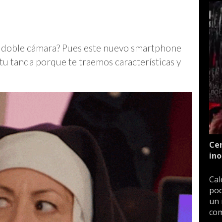
n doble cámara? Pues este nuevo smartphone
e tu tanda porque te traemos características y
Cen
ino
Cal
poc
un 
com