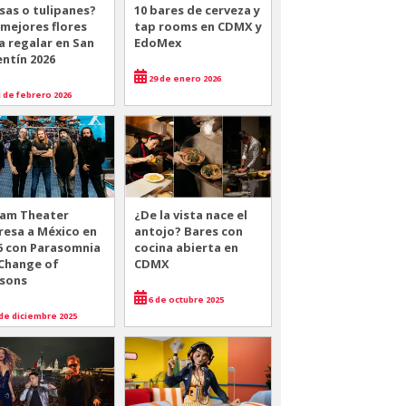
sas o tulipanes?
10 bares de cerveza y
 mejores flores
tap rooms en CDMX y
a regalar en San
EdoMex
entín 2026
29 de enero 2026
 de febrero 2026
am Theater
¿De la vista nace el
resa a México en
antojo? Bares con
6 con Parasomnia
cocina abierta en
 Change of
CDMX
sons
6 de octubre 2025
de diciembre 2025