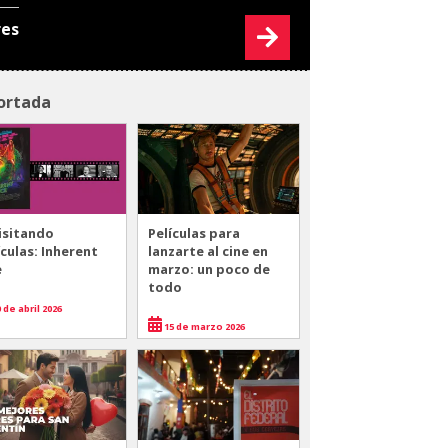
res
ortada
isitando
Películas para
ículas: Inherent
lanzarte al cine en
e
marzo: un poco de
todo
 de abril 2026
15 de marzo 2026