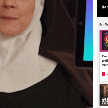
Ba
En P
Rev
pel
Vic
20