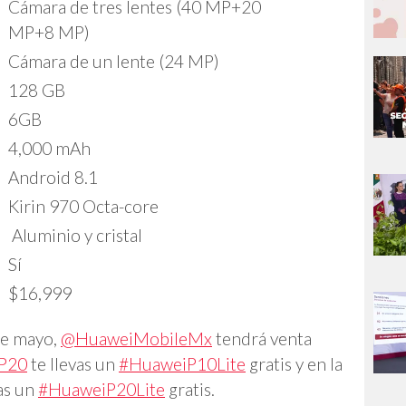
Cámara de tres lentes (40 MP+20
MP+8 MP)
Cámara de un lente (24 MP)
128 GB
6GB
4,000 mAh
Android 8.1
Kirin 970 Octa-core
Aluminio y cristal
Sí
$16,999
 de mayo,
@HuaweiMobileMx
tendrá venta
P20
te llevas un
#HuaweiP10Lite
gratis y en la
as un
#HuaweiP20Lite
gratis.