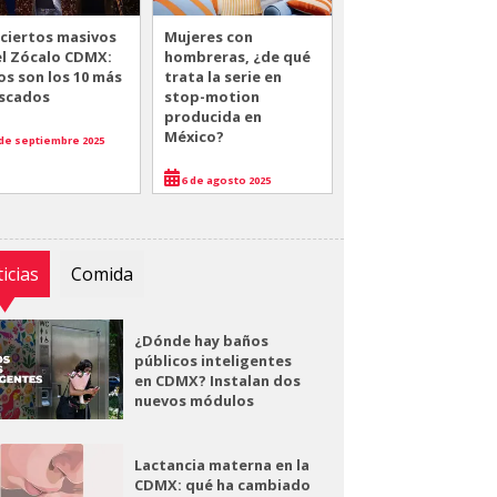
ciertos masivos
Mujeres con
el Zócalo CDMX:
hombreras, ¿de qué
os son los 10 más
trata la serie en
scados
stop-motion
producida en
México?
de septiembre 2025
6 de agosto 2025
icias
Comida
¿Dónde hay baños
públicos inteligentes
en CDMX? Instalan dos
nuevos módulos
Lactancia materna en la
CDMX: qué ha cambiado