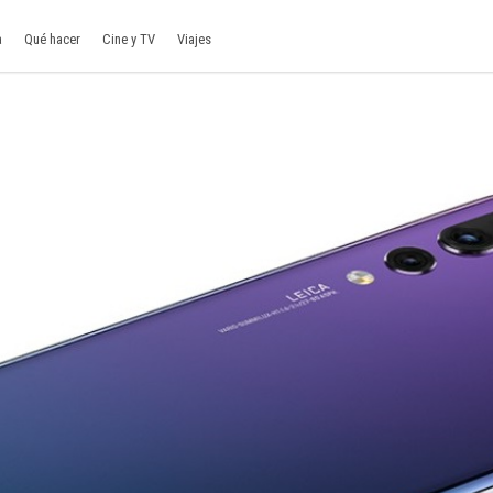
a
Qué hacer
Cine y TV
Viajes