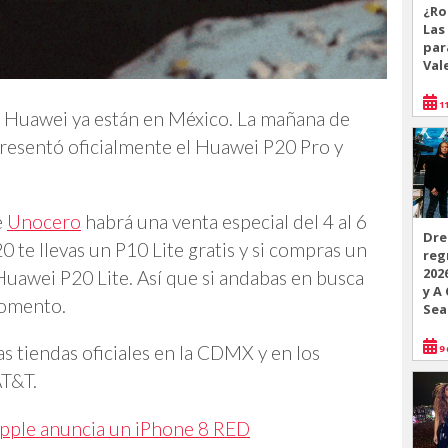
¿Ro
Las
par
Val
11
ia Huawei ya están en México. La mañana de
presentó oficialmente el Huawei P20 Pro y
e
Unocero
habrá una venta especial del 4 al 6
Dre
 te llevas un P10 Lite gratis y si compras un
reg
202
Huawei P20 Lite. Así que si andabas en busca
y A
momento.
Sea
as tiendas oficiales en la CDMX y en los
9 
AT&T.
Apple anuncia un iPhone 8 RED