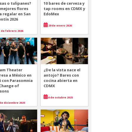
sas o tulipanes?
10 bares de cerveza y
 mejores flores
tap rooms en CDMX y
a regalar en San
EdoMex
entín 2026
29 de enero 2026
 de febrero 2026
am Theater
¿De la vista nace el
resa a México en
antojo? Bares con
6 con Parasomnia
cocina abierta en
 Change of
CDMX
sons
6 de octubre 2025
de diciembre 2025