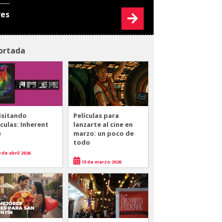
res
ortada
isitando
Películas para
ículas: Inherent
lanzarte al cine en
e
marzo: un poco de
todo
 de abril 2026
15 de marzo 2026