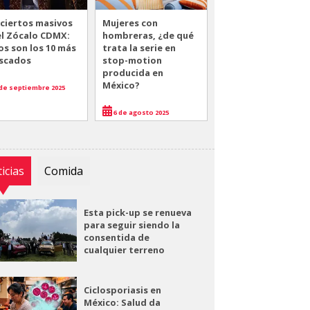
ciertos masivos
Mujeres con
el Zócalo CDMX:
hombreras, ¿de qué
os son los 10 más
trata la serie en
scados
stop-motion
producida en
México?
de septiembre 2025
6 de agosto 2025
icias
Comida
Esta pick-up se renueva
para seguir siendo la
consentida de
cualquier terreno
Ciclosporiasis en
México: Salud da