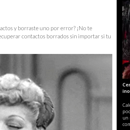
ctos y borraste uno por error? ¡No te
cuperar contactos borrados sin importar si tu
Cen
ino
Cal
poc
un 
com