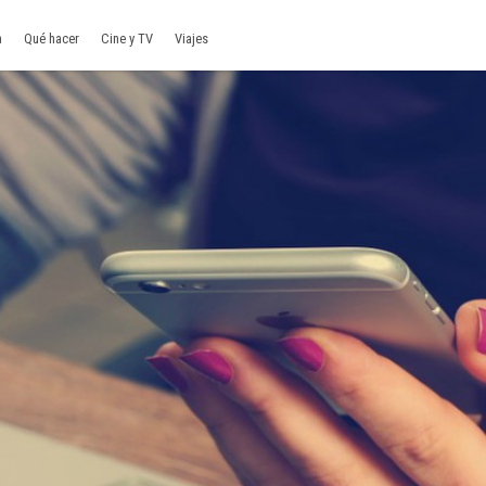
a
Qué hacer
Cine y TV
Viajes