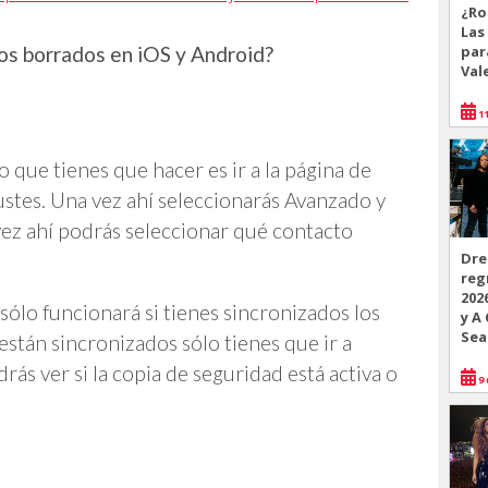
¿Ro
Las
par
os borrados en iOS y Android?
Val
11
o que tienes que hacer es ir a la página de
justes. Una vez ahí seleccionarás Avanzado y
ez ahí podrás seleccionar qué contacto
Dre
reg
202
sólo funcionará si tienes sincronizados los
y A
Sea
están sincronizados sólo tienes que ir a
rás ver si la copia de seguridad está activa o
9 