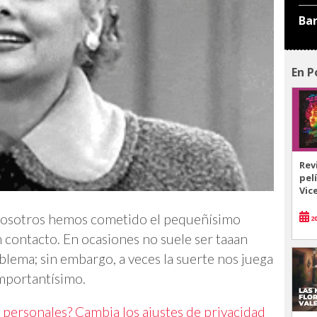
Ba
En P
Rev
pel
Vic
nosotros hemos cometido el pequeñísimo
20
 contacto. En ocasiones no suele ser taaan
lema; sin embargo, a veces la suerte nos juega
mportantísimo.
 personales? Cambia los ajustes de privacidad