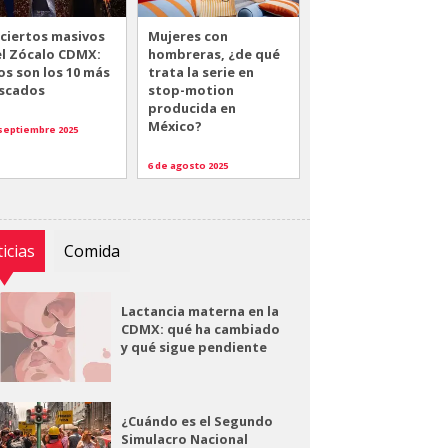
ciertos masivos
Mujeres con
el Zócalo CDMX:
hombreras, ¿de qué
os son los 10 más
trata la serie en
scados
stop-motion
producida en
México?
 septiembre 2025
6 de agosto 2025
icias
Comida
Lactancia materna en la
CDMX: qué ha cambiado
y qué sigue pendiente
¿Cuándo es el Segundo
Simulacro Nacional