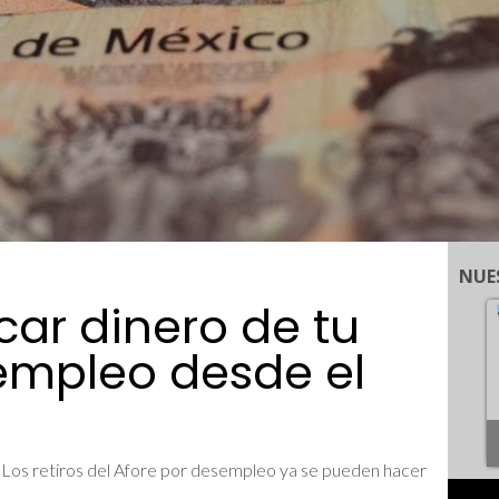
NUE
car dinero de tu
empleo desde el
? Los retiros del Afore por desempleo ya se pueden hacer