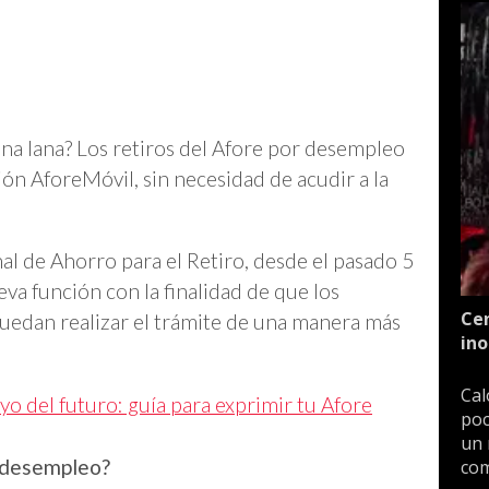
una lana? Los retiros del Afore por desempleo
ión AforeMóvil, sin necesidad de acudir a la
l de Ahorro para el Retiro, desde el pasado 5
va función con la finalidad de que los
Cen
puedan realizar el trámite de una manera más
ino
Cal
 yo del futuro: guía para exprimir tu Afore
poc
un 
r desempleo?
com