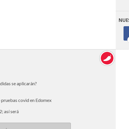
NUE
idas se aplicarán?
e pruebas covid en Edomex
; así será