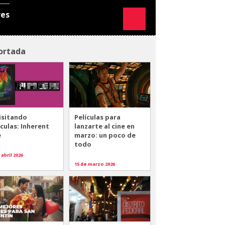
res
ortada
isitando
Películas para
ículas: Inherent
lanzarte al cine en
e
marzo: un poco de
todo
 abril 2026
15 de marzo 2026