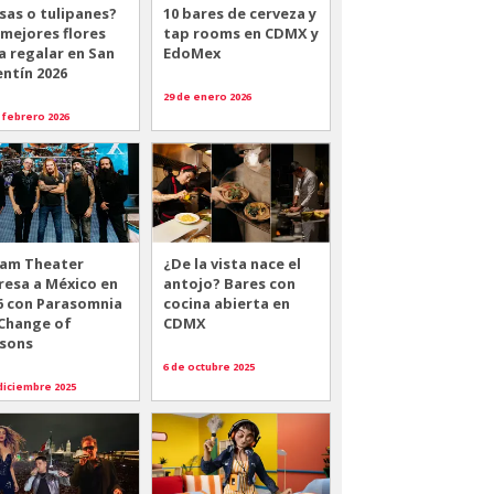
sas o tulipanes?
10 bares de cerveza y
 mejores flores
tap rooms en CDMX y
a regalar en San
EdoMex
entín 2026
29 de enero 2026
 febrero 2026
am Theater
¿De la vista nace el
resa a México en
antojo? Bares con
6 con Parasomnia
cocina abierta en
 Change of
CDMX
sons
6 de octubre 2025
diciembre 2025