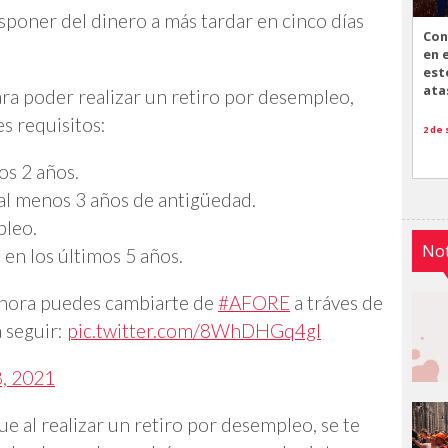
disponer del dinero a más tardar en cinco días
Con
en 
est
ata
ara poder realizar un retiro por desempleo,
s requisitos:
2 de
os 2 años.
l menos 3 años de antigüedad.
pleo.
Not
 en los últimos 5 años.
 Ahora puedes cambiarte de
#AFORE
a tráves de
a seguir:
pic.twitter.com/8WhDHGq4gI
8, 2021
 al realizar un retiro por desempleo, se te