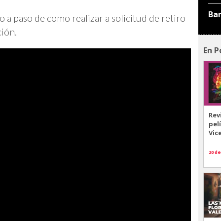
Ba
 a paso de como realizar a solicitud de retiro
ción.
En P
Rev
pel
Vic
20 de