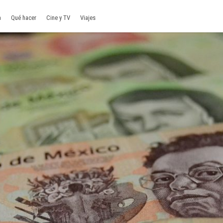
a
Qué hacer
Cine y TV
Viajes