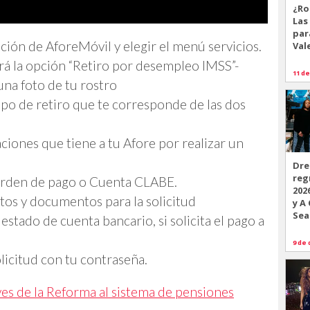
¿Ro
Las
par
ación de AforeMóvil y elegir el menú servicios.
Val
rá la opción “Retiro por desempleo IMSS”-
11 de
una foto de tu rostro
tipo de retiro que te corresponde de las dos
aciones que tiene a tu Afore por realizar un
Dre
reg
 Orden de pago o Cuenta CLABE.
202
atos y documentos para la solicitud
y A
Sea
y estado de cuenta bancario, si solicita el pago a
9 de 
licitud con tu contraseña.
ves de la Reforma al sistema de pensiones