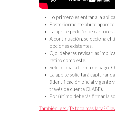
Lo primero es entrar a la aplic
Posteriormente ahí te aparece
La app te pedirá que captures 
A continuación, selecciona el 
opciones existentes.
Ojo, deberas revisar las implic
retiro como este.
Selecciona la forma de pago:
La app te solicitará capturar d
(identificación oficial vigente 
través de cuenta CLABE).
Por último deberás firmar la so
También lee: ¿Te toca más lana? Cla