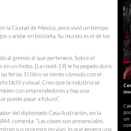
 en la Ciudad de México, pero vivió un tiempo
os y andar en bicicleta. Su mundo es el de los
ado al gremio al que pertenece. Sobre el
 en un limbo. [La covid-19] le ha pegado duro
 las ferias. El libro se siente cómodo con el
to táctil y visual. Creo que la industria se
Cen
también con emprendedores y hay una
ino
ue puede pasar a futuro”.
Cal
poc
dor del diplomado Casa Ilustración, en la
un 
NAM, comenta: “Las clases son presenciales.
com
tran sus procesos en vivo, lo que genera una