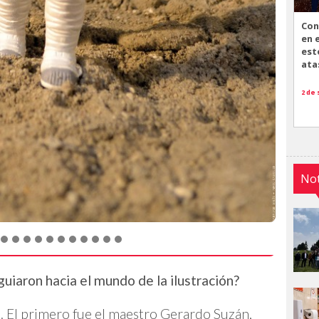
Con
en 
est
ata
2 de
Not
uiaron hacia el mundo de la ilustración?
 El primero fue el maestro Gerardo Suzán,