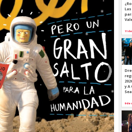
¿Ro
Las
par
Val
11 de
Dre
reg
202
y A
Sea
9 de 