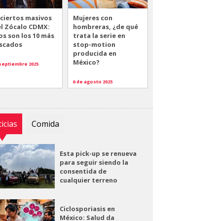
ciertos masivos
Mujeres con
el Zócalo CDMX:
hombreras, ¿de qué
os son los 10 más
trata la serie en
scados
stop-motion
producida en
México?
 septiembre 2025
6 de agosto 2025
icias
Comida
Esta pick-up se renueva
para seguir siendo la
consentida de
cualquier terreno
Ciclosporiasis en
México: Salud da