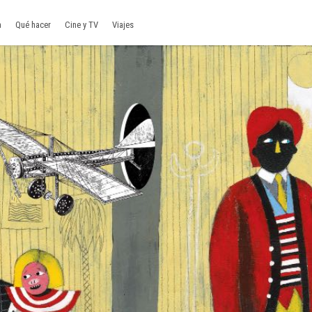
a
Qué hacer
Cine y TV
Viajes