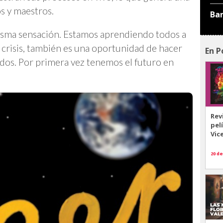
s y maestros.
Ba
a misma sensación. Estamos aprendiendo todos a
a crisis, también es una oportunidad de hacer
En P
todos. Por primera vez tenemos el futuro en
Rev
pel
Vic
20 de