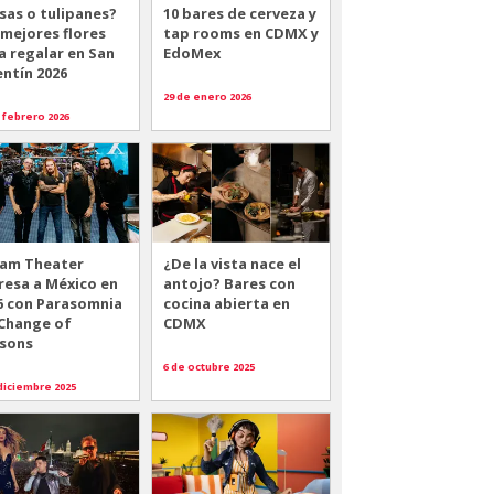
sas o tulipanes?
10 bares de cerveza y
 mejores flores
tap rooms en CDMX y
a regalar en San
EdoMex
entín 2026
29 de enero 2026
 febrero 2026
am Theater
¿De la vista nace el
resa a México en
antojo? Bares con
6 con Parasomnia
cocina abierta en
 Change of
CDMX
sons
6 de octubre 2025
diciembre 2025