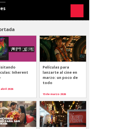
res
ortada
isitando
Películas para
ículas: Inherent
lanzarte al cine en
e
marzo: un poco de
todo
 abril 2026
15 de marzo 2026