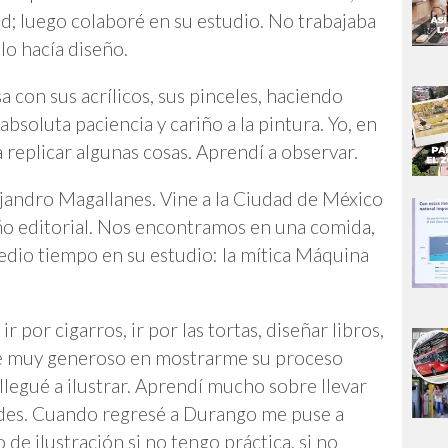
ad; luego colaboré en su estudio. No trabajaba
ólo hacía diseño.
 con sus acrílicos, sus pinceles, haciendo
absoluta paciencia y cariño a la pintura. Yo, en
 replicar algunas cosas. Aprendí a observar.
jandro Magallanes. Vine a la Ciudad de México
eño editorial. Nos encontramos en una comida,
edio tiempo en su estudio: la mítica Máquina
r por cigarros, ir por las tortas, diseñar libros,
Fue muy generoso en mostrarme su proceso
llegué a ilustrar. Aprendí mucho sobre llevar
ades. Cuando regresé a Durango me puse a
de ilustración si no tengo práctica, si no