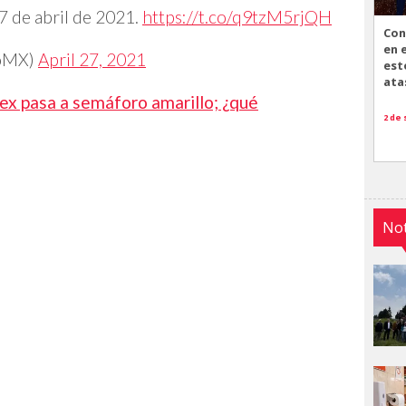
7 de abril de 2021.
https://t.co/q9tzM5rjQH
Con
en 
noMX)
April 27, 2021
est
ata
x pasa a semáforo amarillo; ¿qué
2 de
Not