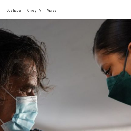
a
Qué hacer
Cine y TV
Viajes