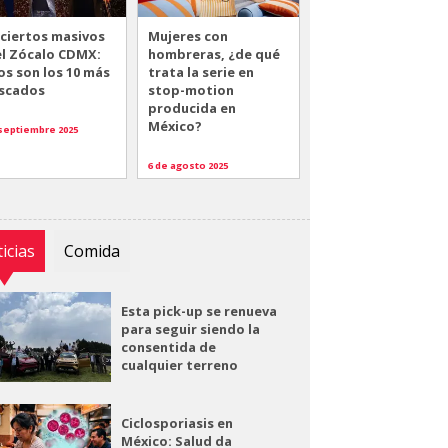
ciertos masivos
Mujeres con
el Zócalo CDMX:
hombreras, ¿de qué
os son los 10 más
trata la serie en
scados
stop-motion
producida en
México?
 septiembre 2025
6 de agosto 2025
icias
Comida
Esta pick-up se renueva
para seguir siendo la
consentida de
cualquier terreno
Ciclosporiasis en
México: Salud da