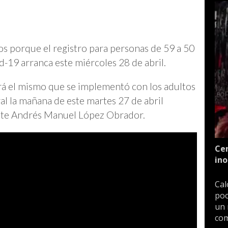
tíos porque el registro para personas de 59 a 50
d-19 arranca este miércoles 28 de abril.
rá el mismo que se implementó con los adultos
al la mañana de este martes 27 de abril
ente Andrés Manuel López Obrador.
Cen
ino
Cal
poc
un 
com