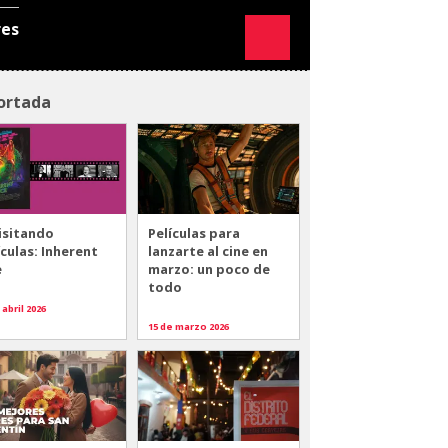
res
ortada
isitando
Películas para
ículas: Inherent
lanzarte al cine en
e
marzo: un poco de
todo
 abril 2026
15 de marzo 2026