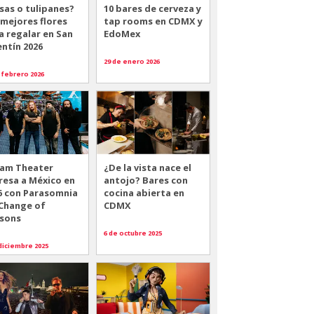
sas o tulipanes?
10 bares de cerveza y
 mejores flores
tap rooms en CDMX y
a regalar en San
EdoMex
entín 2026
29 de enero 2026
 febrero 2026
am Theater
¿De la vista nace el
resa a México en
antojo? Bares con
6 con Parasomnia
cocina abierta en
 Change of
CDMX
sons
6 de octubre 2025
diciembre 2025