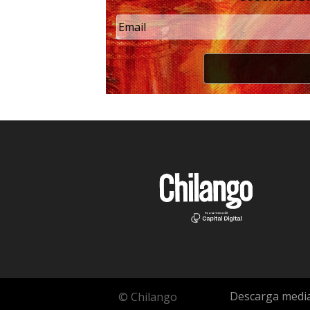
Descarga media
© Chilango