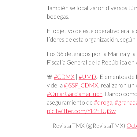
También se localizaron diversos tún
bodegas.
El objetivo de este operativo era l
líderes de esta organización, según
Los 36 detenidos por la Marina y la
Fiscalía General de la República en 
🚨
#CDMX
|
#UMD
.- Elementos de 
y de la
@SSP_CDMX
, realizaron un
#OmarGarcíaHarfuch
. Dando como
aseguramiento de
#droga
,
#granad
pic.twitter.com/Yk2tIlUjSw
— Revista TMX (@RevistaTMX)
Oct