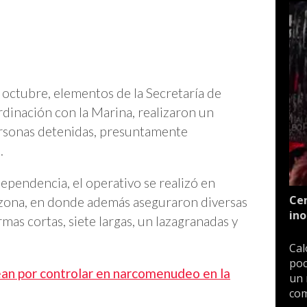
octubre, elementos de la Secretaría de
dinación con la Marina, realizaron un
ersonas detenidas, presuntamente
.
ependencia, el operativo se realizó en
Cen
a zona, en donde además aseguraron diversas
ino
mas cortas, siete largas, un lazagranadas y
Cal
poc
ean por controlar en narcomenudeo en la
un 
com