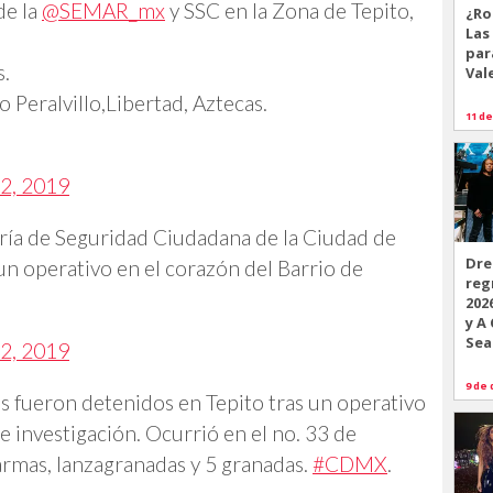
de la
@SEMAR_mx
y SSC en la Zona de Tepito,
¿Ro
Las
par
s.
Val
 Peralvillo,Libertad, Aztecas.
11 de
2, 2019
aría de Seguridad Ciudadana de la Ciudad de
Dre
n operativo en el corazón del Barrio de
reg
202
y A
Sea
2, 2019
9 de 
 fueron detenidos en Tepito tras un operativo
e investigación. Ocurrió en el no. 33 de
armas, lanzagranadas y 5 granadas.
#CDMX
.