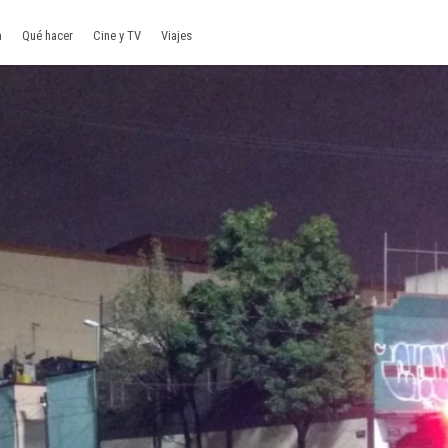
a
Qué hacer
Cine y TV
Viajes