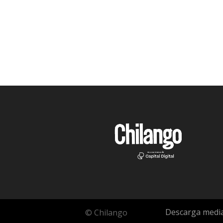
Descarga media
© Chilango