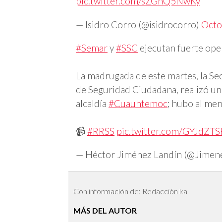
pic.twitter.com/sZGnQ5NwKy
— Isidro Corro (@isidrocorro)
Octo
#Semar
y
#SSC
ejecutan fuerte ope
La madrugada de este martes, la Sec
de Seguridad Ciudadana, realizó un 
alcaldía
#Cuauhtemoc
; hubo al me
📹
#RRSS
pic.twitter.com/GYJdZT
— Héctor Jiménez Landín (@Jimen
Con información de: Redacción ka
MÁS DEL AUTOR