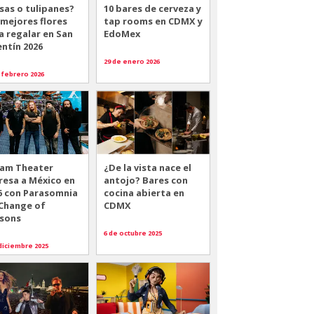
sas o tulipanes?
10 bares de cerveza y
 mejores flores
tap rooms en CDMX y
a regalar en San
EdoMex
entín 2026
29 de enero 2026
 febrero 2026
am Theater
¿De la vista nace el
resa a México en
antojo? Bares con
6 con Parasomnia
cocina abierta en
 Change of
CDMX
sons
6 de octubre 2025
diciembre 2025