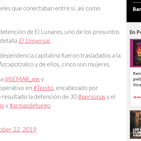
eles que conectaban entre sí, así como
Ba
a detención de El Lunares, uno de los presuntos
En P
 detalla
El Universal.
 dependencia capitalina fueron trasladados a la
Azcapotzalco y de ellos, cinco son mujeres.
Rev
la
@SEMAR_mx
y
pel
Vic
 operativo en
#Tepito
, encabezado por
 resultado la detención de 30
#personas
y el
20 de
as
y
#armasdefuego
.
ober 22, 2019