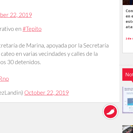
Con
ber 22, 2019
en 
est
ata
rativo en
#Tepito
2 de
retaría de Marina, apoyada por la Secretaría
cateo en varias vecindades y calles de la
nos 30 detenidos.
Not
SRno
ezLandin)
October 22, 2019