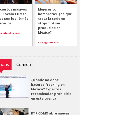
ciertos masivos
Mujeres con
el Zócalo CDMX:
hombreras, ¿de qué
os son los 10 más
trata la serie en
scados
stop-motion
producida en
México?
 septiembre 2025
6 de agosto 2025
icias
Comida
¿Dónde no debe
hacerse fracking en
México? Expertos
recomiendan prohibirlo
en esta cuenca
RTP CDMX abre nuevas