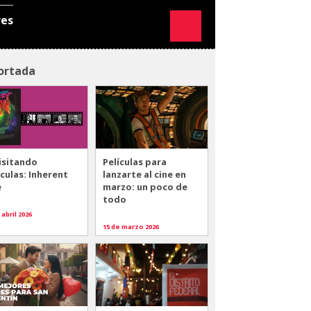
res
ortada
isitando
Películas para
ículas: Inherent
lanzarte al cine en
e
marzo: un poco de
todo
 abril 2026
15 de marzo 2026