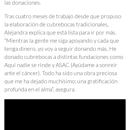
las donaciones.
Tras cuatro meses de trabajo desde que propuso
la elaboración de cubrebocas tradicionales,
Alejandra explica que está lista para ir por más.
“Mientras la gente me siga apoyando y cada que
tenga dinero, yo voy a seguir donando más. He
donado cubrebocas a distintas fundaciones como
Aquí nadie se rinde y ASAC (Ayúdame a sonreír
ante el cáncer). Todo ha sido una obra preciosa
que me ha dejado muchísimo; una gratificación
profunda en el alma”, asegura.