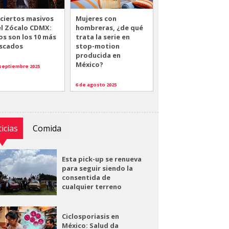
ciertos masivos
Mujeres con
el Zócalo CDMX:
hombreras, ¿de qué
os son los 10 más
trata la serie en
scados
stop-motion
producida en
México?
 septiembre 2025
6 de agosto 2025
icias
Comida
Esta pick-up se renueva
para seguir siendo la
consentida de
cualquier terreno
Ciclosporiasis en
México: Salud da