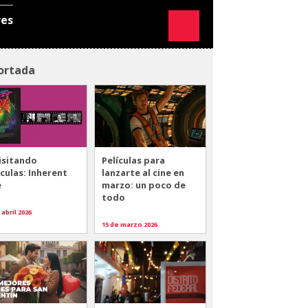
res
ortada
isitando
Películas para
ículas: Inherent
lanzarte al cine en
e
marzo: un poco de
todo
 abril 2026
15 de marzo 2026