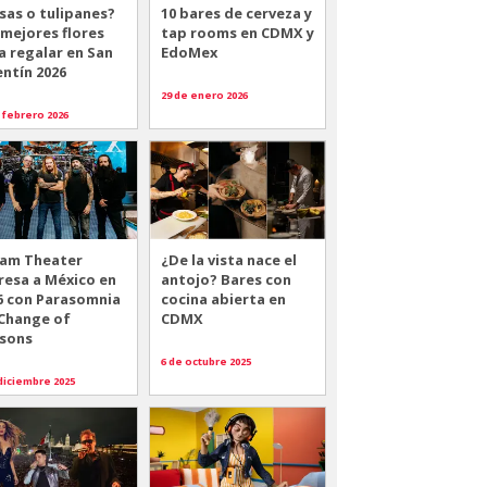
sas o tulipanes?
10 bares de cerveza y
 mejores flores
tap rooms en CDMX y
a regalar en San
EdoMex
entín 2026
29 de enero 2026
 febrero 2026
am Theater
¿De la vista nace el
resa a México en
antojo? Bares con
6 con Parasomnia
cocina abierta en
 Change of
CDMX
sons
6 de octubre 2025
diciembre 2025