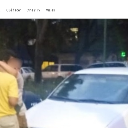
a
Qué hacer
Cine y TV
Viajes