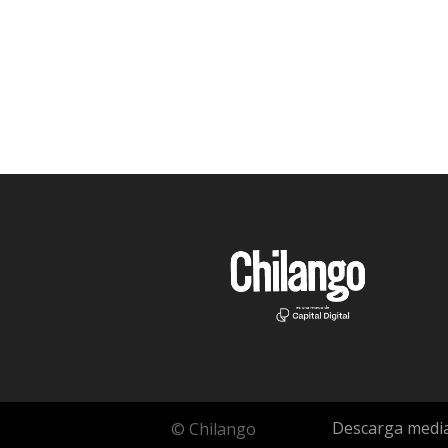
Descarga media
© Chilango