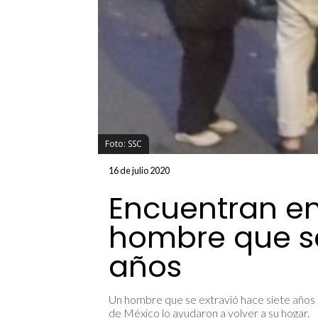
Foto: SSC
16 de julio 2020
Encuentran en
hombre que se
años
Un hombre que se extravió hace siete años p
de México lo ayudaron a volver a su hogar.