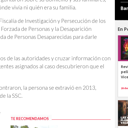
de vivía ni quién era su familia.
Ba
 Fiscalía de Investigación y Persecución de los
 Forzada de Personas y la Desaparición
En P
eda de Personas Desaparecidas para darle
os de las autoridades y cruzar información con
 agentes asignados al caso descubrieron que el
Rev
pel
Vic
ntraron, la persona se extravió en 2013,
20 de
de la SSC.
e
TE RECOMENDAMOS