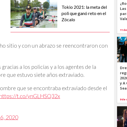
¿Ro
Tokio 2021: la meta del
Las
poli que ganó reto en el
par
Val
Zócalo
11 de
cho sitio y con un abrazo se reencontraron con
gracias a los policías y a los agentes de la
Dre
reg
bre que estuvo siete años extraviado.
202
y A
hombre que se encontraba extraviado desde el
Sea
https://t.co/ynGLHSQ32x
9 de 
16, 2020