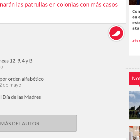
narán las patrullas en colonias con más casos
Con
en 
est
ata
2 de
eas 12, 9, 4 y B
ro
Not
por orden alfabético
12 de mayo
l Día de las Madres
 MÁS DEL AUTOR