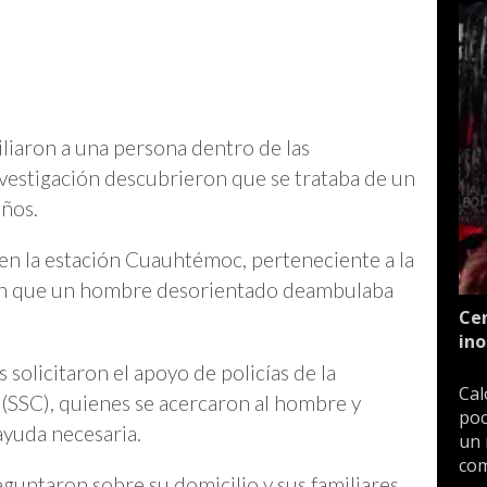
iliaron a una persona dentro de las
nvestigación descubrieron que se trataba de un
años.
 en la estación Cuauhtémoc, perteneciente a la
ron que un hombre desorientado deambulaba
Cen
ino
solicitaron el apoyo de policías de la
Cal
(SSC), quienes se acercaron al hombre y
poc
 ayuda necesaria.
un 
com
reguntaron sobre su domicilio y sus familiares,