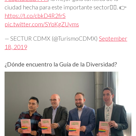
ciudad hecha para este importante sector🏳️‍🌈. 👉
https://t.co/cbkD4R2frS
pic.twitter.com/SYpKgZUyms
— SECTUR CDMX (@TurismoCDMX)
September
18, 2019
¿Dónde encuentro la Guía de la Diversidad?