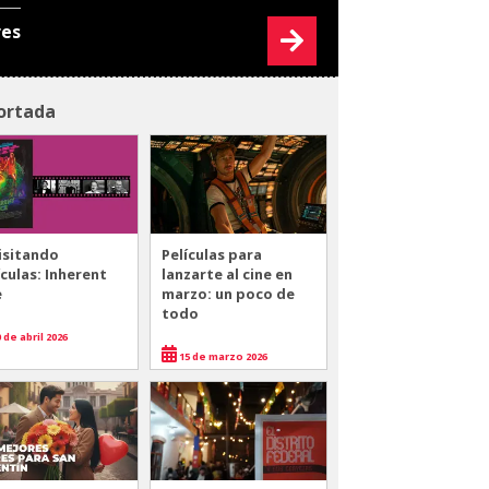
res
ortada
isitando
Películas para
ículas: Inherent
lanzarte al cine en
e
marzo: un poco de
todo
 de abril 2026
15 de marzo 2026