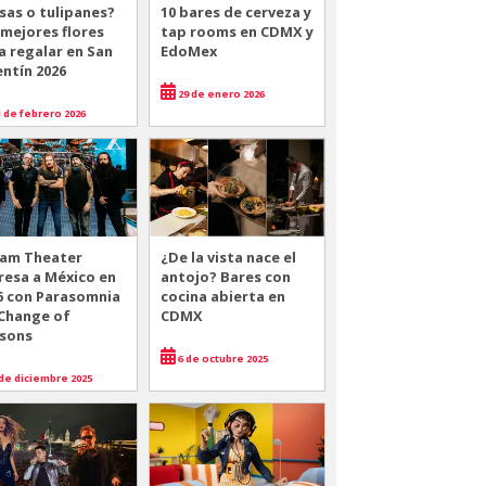
sas o tulipanes?
10 bares de cerveza y
 mejores flores
tap rooms en CDMX y
a regalar en San
EdoMex
entín 2026
29 de enero 2026
 de febrero 2026
am Theater
¿De la vista nace el
resa a México en
antojo? Bares con
6 con Parasomnia
cocina abierta en
 Change of
CDMX
sons
6 de octubre 2025
de diciembre 2025