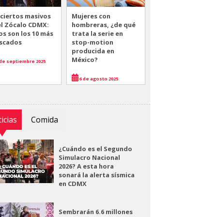
ciertos masivos
Mujeres con
el Zócalo CDMX:
hombreras, ¿de qué
os son los 10 más
trata la serie en
scados
stop-motion
producida en
México?
de septiembre 2025
6 de agosto 2025
icias
Comida
¿Cuándo es el Segundo
Simulacro Nacional
2026? A esta hora
sonará la alerta sísmica
en CDMX
Sembrarán 6.6 millones