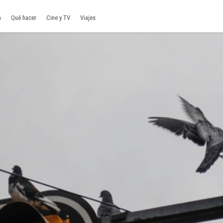
a
Qué hacer
Cine y TV
Viajes