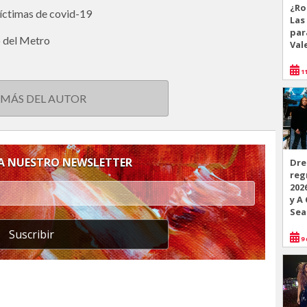
¿Ro
víctimas de covid-19
Las
par
o del Metro
Val
11
 MÁS DEL AUTOR
 A NUESTRO NEWSLETTER
Dre
reg
202
y A
Sea
Suscribir
9 