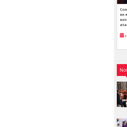
Con
en 
est
ata
2 
Not