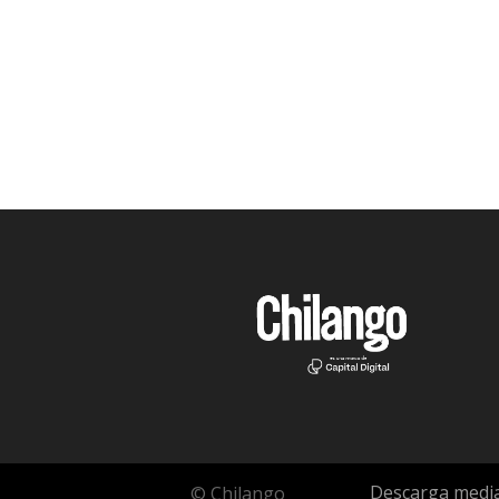
Descarga media
© Chilango