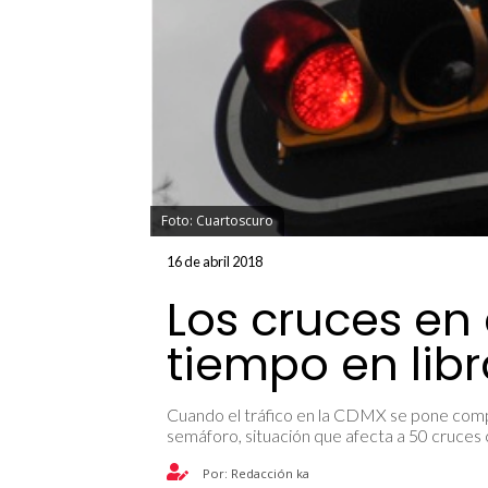
Foto: Cuartoscuro
16 de abril 2018
Los cruces en
tiempo en libr
Cuando el tráfico en la CDMX se pone compl
semáforo, situación que afecta a 50 cruces 
Por: Redacción ka