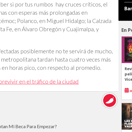
aber si por tus rumbos hay cruces críticos, el
Ba
onas con esperas más prolongadas en
émoc; Polanco, en Miguel Hidalgo; la Calzada
nta Fe, en Álvaro Obregón y Cuajimalpa, y
En P
fectadas posiblemente no te servirá de mucho,
a metropolitana tardan hasta cuatro veces más
en horas pico, con respecto al promedio.
Rev
pel
Vic
evivir en el tráfico de
l
a
ciudad
20
eptan Mi Beca Para Empezar?