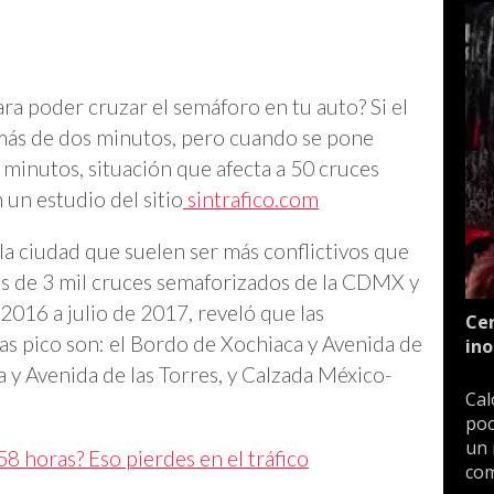
a poder cruzar el semáforo en tu auto? Si el
 más de dos minutos, pero cuando se pone
minutos, situación que afecta a 50 cruces
 un estudio del sitio
sintrafico.com
la ciudad que suelen ser más conflictivos que
más de 3 mil cruces semaforizados de la CDMX y
2016 a julio de 2017, reveló que las
Cen
as pico son: el Bordo de Xochiaca y Avenida de
ino
a y Avenida de las Torres, y Calzada México-
Cal
poc
un 
58 horas? Eso pierdes en el tráfico
com