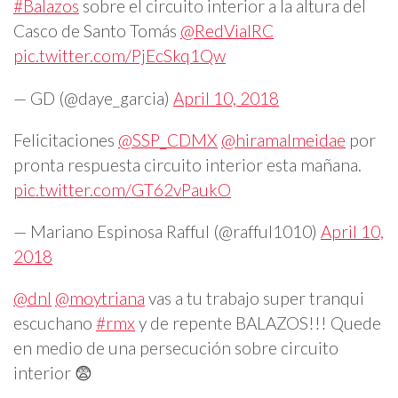
#Balazos
sobre el circuito interior a la altura del
Casco de Santo Tomás
@RedVialRC
pic.twitter.com/PjEcSkq1Qw
— GD (@daye_garcia)
April 10, 2018
Felicitaciones
@SSP_CDMX
@hiramalmeidae
por
pronta respuesta circuito interior esta mañana.
pic.twitter.com/GT62vPaukO
— Mariano Espinosa Rafful (@rafful1010)
April 10,
2018
@dnl
@moytriana
vas a tu trabajo super tranqui
escuchano
#rmx
y de repente BALAZOS!!! Quede
en medio de una persecución sobre circuito
interior 😨