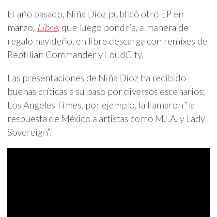
El año pasado, Niña Dioz publicó otro EP en
marzo,
Libre
, que luego pondría, a manera de
regalo navideño, en libre descarga con remixes de
Reptilian Commander y LoudCity.
Las presentaciones de Niña Dioz ha recibido
buenas críticas a su paso por diversos escenarios;
Los Angeles Times, por ejemplo, la llamaron “la
respuesta de México a artistas como M.I.A. y Lady
Sovereign”.