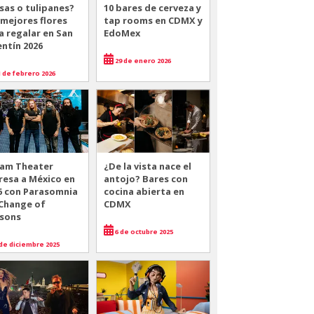
sas o tulipanes?
10 bares de cerveza y
 mejores flores
tap rooms en CDMX y
a regalar en San
EdoMex
entín 2026
29 de enero 2026
 de febrero 2026
am Theater
¿De la vista nace el
resa a México en
antojo? Bares con
6 con Parasomnia
cocina abierta en
 Change of
CDMX
sons
6 de octubre 2025
de diciembre 2025