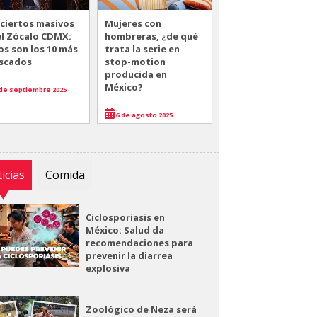
ciertos masivos
Mujeres con
el Zócalo CDMX:
hombreras, ¿de qué
os son los 10 más
trata la serie en
scados
stop-motion
producida en
México?
de septiembre 2025
6 de agosto 2025
icias
Comida
Ciclosporiasis en
México: Salud da
recomendaciones para
prevenir la diarrea
explosiva
Zoológico de Neza será