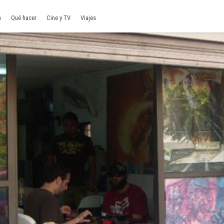
a
Qué hacer
Cine y TV
Viajes