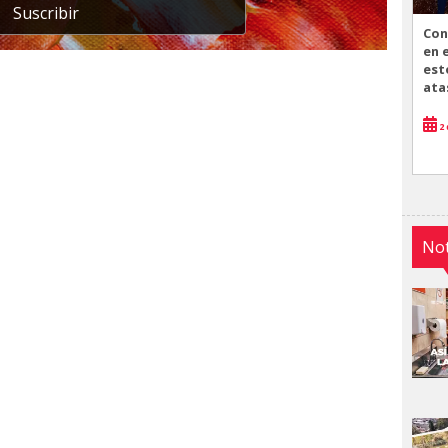
Suscribir
Con
en 
est
ata
2 
Not