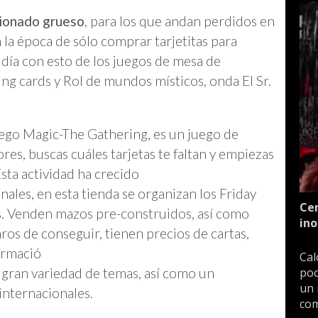
cionado grueso
, para los que andan perdidos en
la época de sólo comprar tarjetitas para
día con esto de los juegos de mesa de
ding cards y Rol de mundos místicos, onda El Sr.
uego Magic-The Gathering, es un juego de
res, buscas cuáles tarjetas te faltan y empiezas
sta actividad ha crecido
nales, en esta tienda se organizan los Friday
Cen
s. Venden mazos pre-construidos, así como
ino
ros de conseguir, tienen precios de cartas,
ormació
Cal
poc
 gran variedad de temas, así como un
un 
internacionales.
com