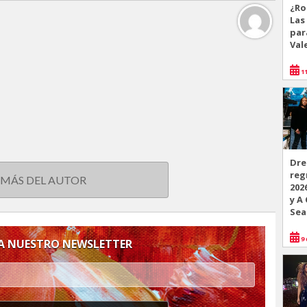
¿Ro
Las
par
Val
11
Dre
reg
 MÁS DEL AUTOR
202
y A
Sea
9 
 A NUESTRO NEWSLETTER