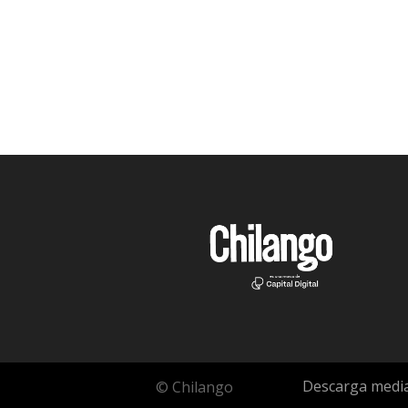
Descarga media
© Chilango