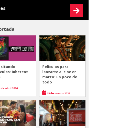
res
ortada
isitando
Películas para
ículas: Inherent
lanzarte al cine en
e
marzo: un poco de
todo
 de abril 2026
15 de marzo 2026