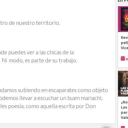
ro de nuestro territorio.
Rev
pel
Vic
de puedes ver a las chicas de la
Ni modo, es parte de su trabajo.
20
s andamos subiendo en escaparates como objeto
podemos llevar a escuchar un buen mariachi,
¿Ro
rles poesía, como aquella escrita por Don
Las
par
Val