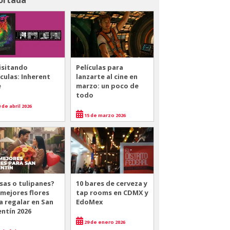
isitando
Películas para
ículas: Inherent
lanzarte al cine en
e
marzo: un poco de
todo
 de abril 2026
15 de marzo 2026
sas o tulipanes?
10 bares de cerveza y
 mejores flores
tap rooms en CDMX y
a regalar en San
EdoMex
entín 2026
29 de enero 2026