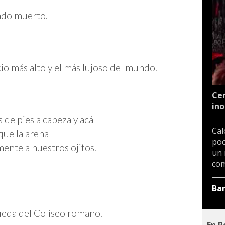
ado muerto.
icio más alto y el más lujoso del mundo.
Cen
ino
 de pies a cabeza y acá
Cal
que la arena
poc
ente a nuestros ojitos.
un 
com
Ba
ueda del Coliseo romano.
En P