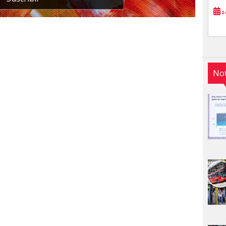
2 
Not