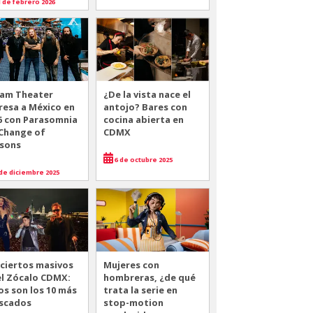
 de febrero 2026
am Theater
¿De la vista nace el
resa a México en
antojo? Bares con
6 con Parasomnia
cocina abierta en
 Change of
CDMX
sons
6 de octubre 2025
de diciembre 2025
ciertos masivos
Mujeres con
el Zócalo CDMX:
hombreras, ¿de qué
os son los 10 más
trata la serie en
scados
stop-motion