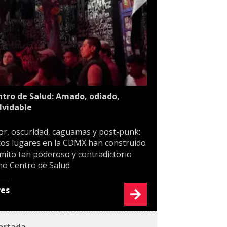
tro de Salud: Amado, odiado,
lvidable
or, oscuridad, caguamas y post-punk:
os lugares en la CDMX han construido
mito tan poderoso y contradictorio
o Centro de Salud
res
ortada