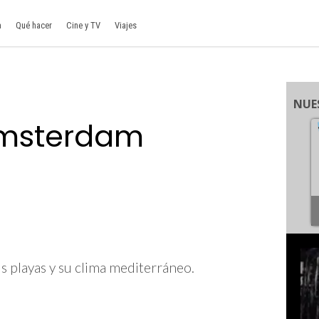
a
Qué hacer
Cine y TV
Viajes
NUE
Ámsterdam
us playas y su clima mediterráneo.