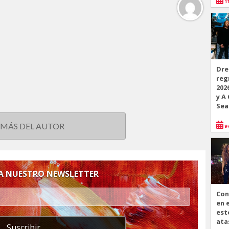
11
Dre
reg
202
y A
Sea
 MÁS DEL AUTOR
9 
 A NUESTRO NEWSLETTER
Con
en 
est
ata
Suscribir