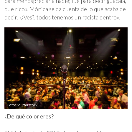
para menospreciar a nadie; fue para decir guácala,
que rico’». Mónica se da cuenta de lo que acaba de
decir. «¿Ves?, todos tenemos un racista dentro».
Foto: Shutterstock
¿De qué color eres?