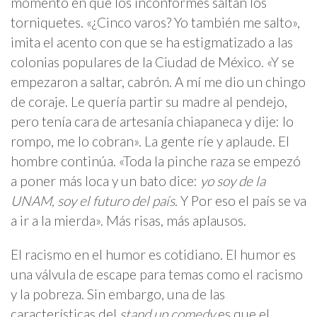
momento en que los inconformes saltan los
torniquetes. «¿Cinco varos? Yo también me salto»,
imita el acento con que se ha estigmatizado a las
colonias populares de la Ciudad de México. «Y se
empezaron a saltar, cabrón. A mí me dio un chingo
de coraje. Le quería partir su madre al pendejo,
pero tenía cara de artesanía chiapaneca y dije: lo
rompo, me lo cobran». La gente ríe y aplaude. El
hombre continúa. «Toda la pinche raza se empezó
a poner más loca y un bato dice:
yo soy de la
UNAM, soy el futuro del país
. Y Por eso el país se va
a ir a la mierda». Más risas, más aplausos.
El racismo en el humor es cotidiano. El humor es
una válvula de escape para temas como el racismo
y la pobreza. Sin embargo, una de las
características del
stand up comedy
es que el