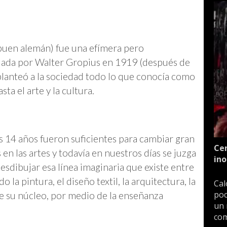
buen alemán) fue una efímera pero
dada por Walter Gropius en 1919 (después de
lanteó a la sociedad todo lo que conocía como
a el arte y la cultura.
os 14 años fueron suficientes para cambiar gran
Cen
en las artes y todavía en nuestros días se juzga
ino
sdibujar esa línea imaginaria que existe entre
o la pintura, el diseño textil, la arquitectura, la
Cal
poc
sde su núcleo, por medio de la enseñanza
un 
com