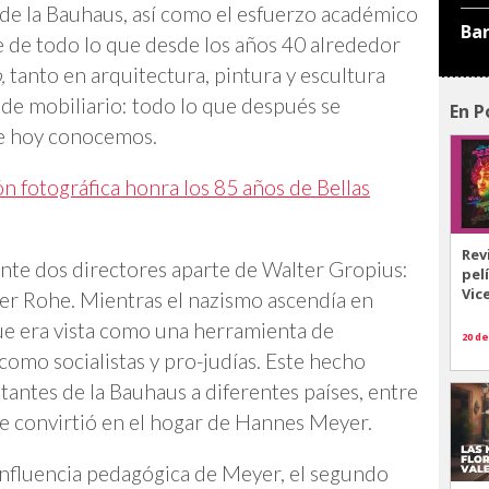
 de la Bauhaus, así como el esfuerzo académico
Ba
e de todo lo que desde los años 40 alrededor
,
tanto en arquitectura, pintura y escultura
o de mobiliario: todo lo que después se
En P
que hoy conocemos.
n fotográfica honra los 85 años de Bellas
Rev
ente dos directores aparte de Walter Gropius:
pel
Vic
r Rohe. Mientras el nazismo ascendía en
ue era vista como una herramienta de
20 de
, como socialistas y pro-judías. Este hecho
tantes de la Bauhaus a diferentes países, entre
se convirtió en el hogar de Hannes Meyer.
 influencia pedagógica de Meyer, el segundo