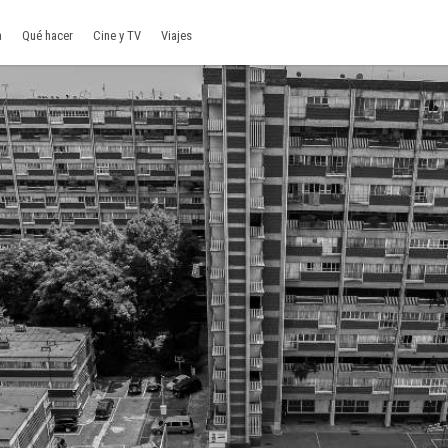
a
Qué hacer
Cine y TV
Viajes