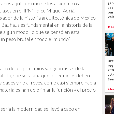
0 años aquí, fue uno de los académicos
¿Ro
Las
clases en el IPN” –dice Miquel Adriá,
par
Val
igador de la historia arquitectónica de México
a Bauhaus es fundamental en la historia de la
11 de
de algún modo, lo que se pensó en esta
n peso brutal en todo el mundo”.
Dre
reg
no de los principios vanguardistas de la
202
y A
ista, que señalaba que los edificios deben
Sea
ividades y no al revés, como casi siempre había
materiales han de primar la función y el precio
9 de 
sería la modernidad se llevó a cabo en