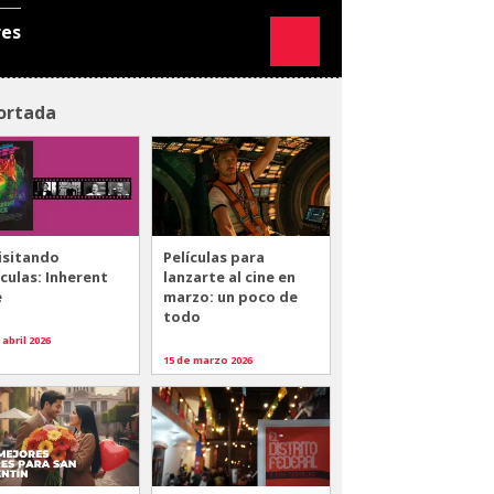
res
ortada
isitando
Películas para
ículas: Inherent
lanzarte al cine en
e
marzo: un poco de
todo
 abril 2026
15 de marzo 2026