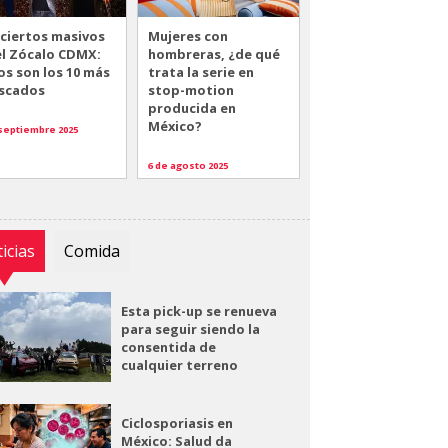
ciertos masivos
Mujeres con
el Zócalo CDMX:
hombreras, ¿de qué
os son los 10 más
trata la serie en
scados
stop-motion
producida en
México?
 septiembre 2025
6 de agosto 2025
icias
Comida
Esta pick-up se renueva
para seguir siendo la
consentida de
cualquier terreno
Ciclosporiasis en
México: Salud da