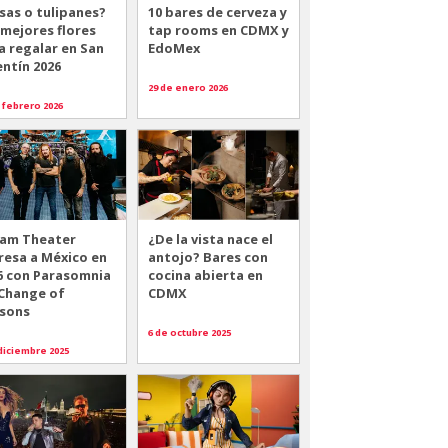
sas o tulipanes?
10 bares de cerveza y
 mejores flores
tap rooms en CDMX y
a regalar en San
EdoMex
entín 2026
29 de enero 2026
 febrero 2026
am Theater
¿De la vista nace el
resa a México en
antojo? Bares con
6 con Parasomnia
cocina abierta en
 Change of
CDMX
sons
6 de octubre 2025
diciembre 2025