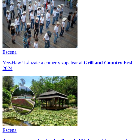
Escena
Yee-Haw! Lánzate a comer y zapatear al
Grill and Country Fest
2024
Escena