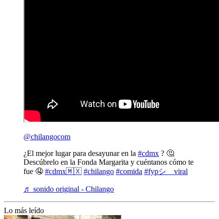
@chilangocom
¿El mejor lugar para desayunar en la
#cdmx
? 🤔
Descúbrelo en la Fonda Margarita y cuéntanos cómo te
fue 🤤
#cdmx🇲🇽
#chilango
#comida
#fypシ゚viral
♬ sonido original - Chilango
Lo más leído