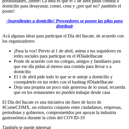
posibilidades, ¡únete! La idea es que el 1 de abril pidas comida a
domicilio para desayunar, comer, cena y ¿por qué no? ¡también el
postre!
¡Ingredientes a domicilio! Proveedores se ponen las pilas para
distribuir
Acá algunas ideas para participar el Día del Itacate, de acuerdo con
los organizadores:
¡Pasa la voz! Previo al 1 de abril, anima a tus seguidores en
redes sociales para participar en el #DíadelItacate
Ponte de acuerdo con tus colegas, amigos y familiares para
que ese día pidan al menos una comida para llevar o a
domicilio
El 1 de abril pide todo lo que se te antoje a domicilio y
coompártelo en tus redes con el hashtag #DíadelItacate
Deja una propina un poco más generosa de lo usual, recuerda
que en los restaurantes no pueden trabajar desde casa
El Día del Itacate es una iniciativa sin fines de lucro de
#ComeCDMX, un esfuerzo conjunto entre ciudadanos, empresas,
periodistas y gobiernos, comprometidos por apoyar la industria
gastronómica durante la crisis del COVID-19
También te puede interesar