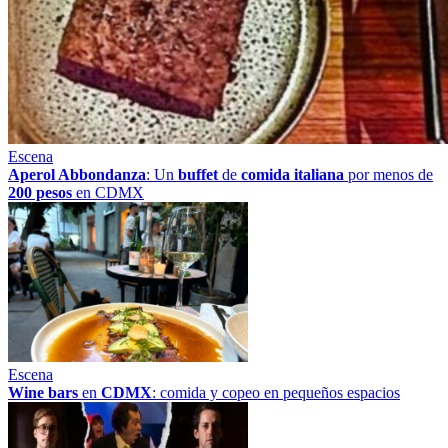
Escena
Aperol Abbondanza
: Un
buffet
de
comida italiana
por menos de
200 pesos
en CDMX
Escena
Wine bars
en
CDMX
: comida y copeo en pequeños espacios