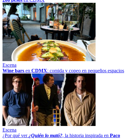
Escena
Wine bars
en
CDMX
: comida y copeo en pequeños espacios
Escena
¿Por qué ver
¿Quién lo mató?
, la historia inspirada en
Paco