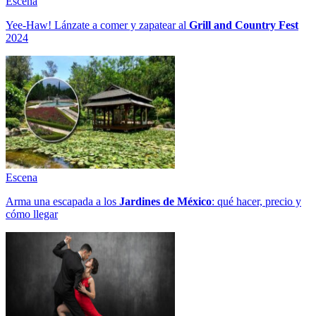
Escena
Yee-Haw! Lánzate a comer y zapatear al
Grill and Country Fest
2024
Escena
Arma una escapada a los
Jardines de México
: qué hacer, precio y
cómo llegar