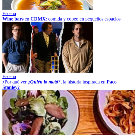
Escena
Wine bars
en
CDMX
: comida y copeo en pequeños espacios
Escena
¿Por qué ver
¿Quién lo mató?
, la historia inspirada en
Paco
Stanley
?