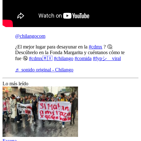
@chilangocom
¿El mejor lugar para desayunar en la
#cdmx
? 🤔
Descúbrelo en la Fonda Margarita y cuéntanos cómo te
fue 🤤
#cdmx🇲🇽
#chilango
#comida
#fypシ゚viral
♬ sonido original - Chilango
Lo más leído
Escena