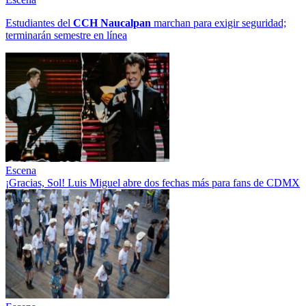
Estudiantes del
CCH
Naucalpan
marchan para exigir seguridad;
terminarán semestre en línea
Escena
¡Gracias, Sol! Luis Miguel abre dos fechas más para fans de CDMX