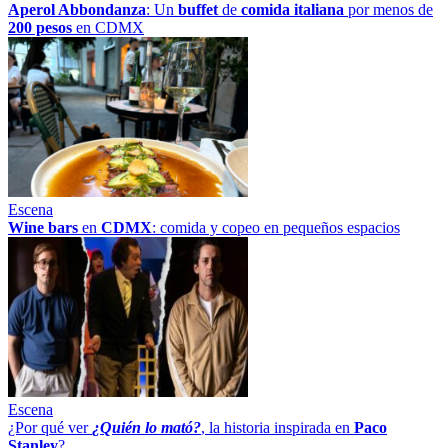
Aperol Abbondanza
: Un
buffet
de
comida italiana
por menos de
200 pesos
en CDMX
Escena
Wine bars
en
CDMX
: comida y copeo en pequeños espacios
Escena
¿Por qué ver
¿Quién lo mató?
, la historia inspirada en
Paco
Stanley
?