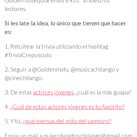
Golden obsequiaremos 8 kits* a nuestros
lectores.
Si les late la idea, lo único que tienen que hacer
es:
1. Retuitear la trivia utilizando el hashtag
#TriviaCrepusculo.
2. Seguir a @Goldenmxtv, @musicachilango y
@cinechilango.
3. De estas
actrices jóvenes
, ¿cuál es la más guapa?
4.
¿Cuál de estos actores jóvenes es tu favorito?
5. Y tú,
¿qué piensas del mito del vampiro?
Envía un mail a
quieroboletoschilango@gmail.com