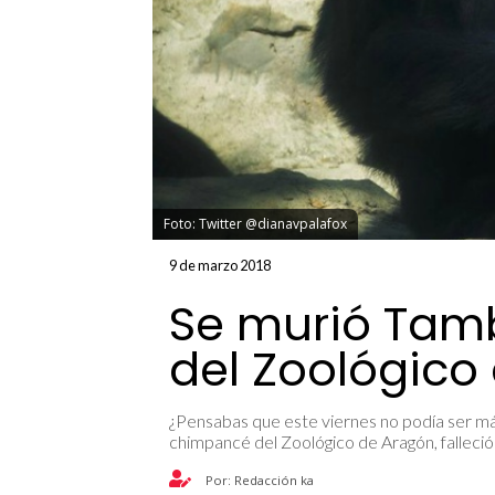
Foto: Twitter @dianavpalafox
9 de marzo 2018
Se murió Tam
del Zoológico
¿Pensabas que este viernes no podía ser más
chimpancé del Zoológico de Aragón, falleció
Por: Redacción ka