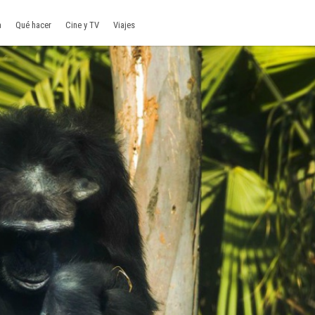
a
Qué hacer
Cine y TV
Viajes