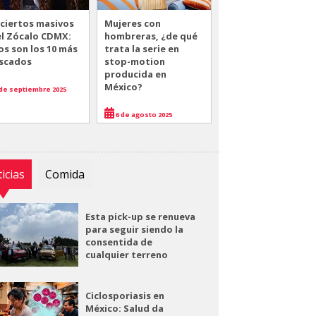
ciertos masivos
Mujeres con
el Zócalo CDMX:
hombreras, ¿de qué
os son los 10 más
trata la serie en
scados
stop-motion
producida en
México?
de septiembre 2025
6 de agosto 2025
icias
Comida
Esta pick-up se renueva
para seguir siendo la
consentida de
cualquier terreno
Ciclosporiasis en
México: Salud da