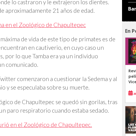
de lo castraron y le extrajeron los dientes.
Ba
 de aproximadamente 21 años de edad.
ona en el Zoológico de Chapultepec
En P
a máxima de vida de este tipo de primates es de
encuentran en cautiverio, en cuyo caso un
s, por lo que Tamba era ya un individuo
 un comunicado.
Rev
pel
Twitter comenzaron a cuestionar la Sedema y al
Vic
io y se especulaba sobre su muerte.
20
gico de Chapultepec se quedó sin gorilas, tras
 un paro respiratorio cuando estaba sedado.
ió en el Zoológico de Chapultepec.