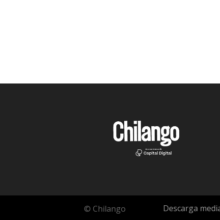
Descarga media
© Chilango