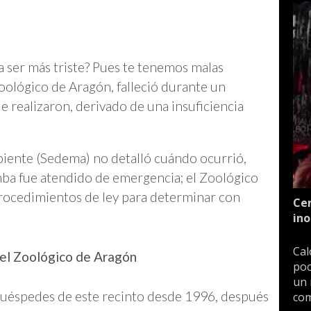
a ser más triste? Pues te tenemos malas
oológico de Aragón, falleció durante un
 realizaron, derivado de una insuficiencia
iente (Sedema) no detalló cuándo ocurrió,
amba fue atendido de emergencia; el Zoológico
procedimientos de ley para determinar con
Cen
ino
Cal
del Zoológico de Aragón
poc
un 
 huéspedes de este recinto desde 1996, después
com