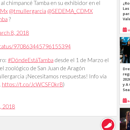
o al chimpancé Tamba en su exhibidor en el
¿Ro
Las
_Mx
@tmullergarcia
@SEDEMA_CDMX
par
mba
?
Val
11
rch 8, 2018
x/status/970863445796155394
ro:
#DóndeEstáTamba
desde el 1 de Marzo el
el zoológico de San Juan de Aragón
Dre
reg
arcia ¡Necesitamos respuestas! Info vía
202
…
https://t.co/JcWCSF0krB
)
y A
Sea
9 
, 2018