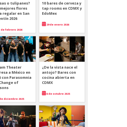
sas o tulipanes?
10 bares de cerveza y
 mejores flores
tap rooms en CDMX y
a regalar en San
EdoMex
entín 2026
29 de enero 2026
 de febrero 2026
am Theater
¿De la vista nace el
resa a México en
antojo? Bares con
6 con Parasomnia
cocina abierta en
 Change of
CDMX
sons
6 de octubre 2025
de diciembre 2025