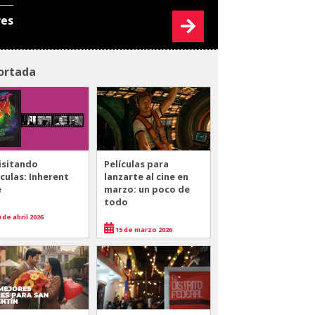
res
ortada
isitando
Películas para
ículas: Inherent
lanzarte al cine en
e
marzo: un poco de
todo
 de abril 2026
15 de marzo 2026