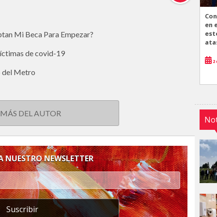
Con
en 
est
eptan Mi Beca Para Empezar?
ata
víctimas de covid-19
2 
o del Metro
 MÁS DEL AUTOR
Not
 A NUESTRO NEWSLETTER
Suscribir