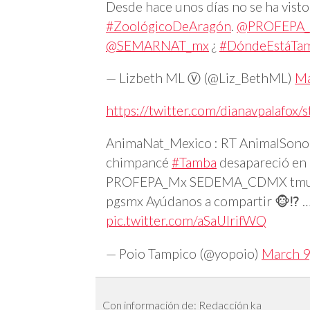
Desde hace unos días no se ha vist
#ZoológicoDeAragón
.
@PROFEPA
@SEMARNAT_mx
¿
#DóndeEstáTa
— Lizbeth ML Ⓥ (@Liz_BethML)
Ma
https://twitter.com/dianavpalafo
AnimaNat_Mexico : RT AnimalSono
chimpancé
#Tamba
desapareció en 
PROFEPA_Mx SEDEMA_CDMX tmullerg
pgsmx Ayúdanos a compartir 🐵⁉️ 
pic.twitter.com/aSaUIrifWQ
— Poio Tampico (@yopoio)
March 9
Con información de: Redacción ka