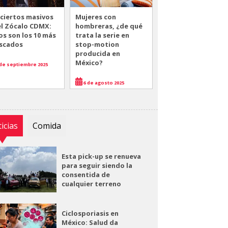
ciertos masivos
Mujeres con
el Zócalo CDMX:
hombreras, ¿de qué
os son los 10 más
trata la serie en
scados
stop-motion
producida en
México?
de septiembre 2025
6 de agosto 2025
icias
Comida
Esta pick-up se renueva
para seguir siendo la
consentida de
cualquier terreno
Ciclosporiasis en
México: Salud da