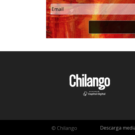
Descarga media
© Chilango