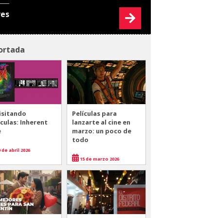
res
ortada
isitando
Películas para
ículas: Inherent
lanzarte al cine en
e
marzo: un poco de
todo
 de abril 2026
15 de marzo 2026