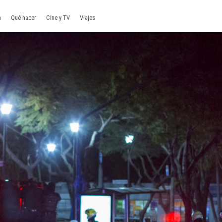
a
Qué hacer
Cine y TV
Viajes