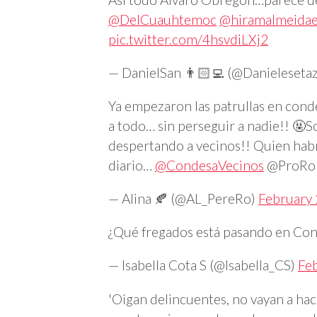
@DelCuauhtemoc
@hiramalmeida
pic.twitter.com/4hsvdiLXj2
— DanielSan 👨🏻‍💻 (@Danieleseta
Ya empezaron las patrullas en cond
a todo… sin perseguir a nadie!! 🤬S
despertando a vecinos!! Quien habrá
diario…
@CondesaVecinos
@ProRo
— Alina 🍂 (@AL_PereRo)
February 
¿Qué fregados está pasando en Cond
— Isabella Cota S (@Isabella_CS)
Fe
'Oigan delincuentes, no vayan a ha