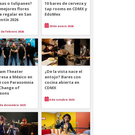
sas o tulipanes?
10 bares de cerveza y
 mejores flores
tap rooms en CDMX y
a regalar en San
EdoMex
entín 2026
29 de enero 2026
 de febrero 2026
am Theater
¿De la vista nace el
resa a México en
antojo? Bares con
6 con Parasomnia
cocina abierta en
 Change of
CDMX
sons
6 de octubre 2025
de diciembre 2025