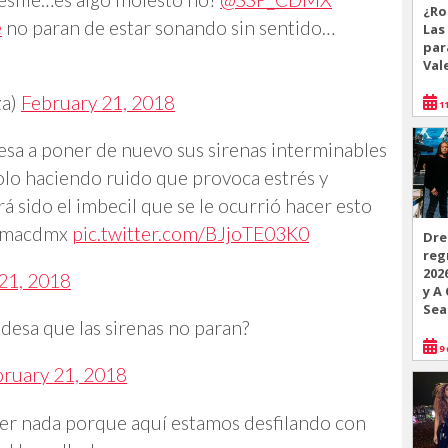
¿Ro
e
no paran de estar sonando sin sentido…
Las
par
Val
za)
February 21, 2018
11
esa a poner de nuevo sus sirenas interminables
olo haciendo ruido que provoca estrés y
 sido el imbecil que se le ocurrió hacer esto
macdmx
pic.twitter.com/BJjoTE03K0
Dre
reg
202
21, 2018
y A
Sea
esa que las sirenas no paran?
9 
bruary 21, 2018
cer nada porque aquí estamos desfilando con