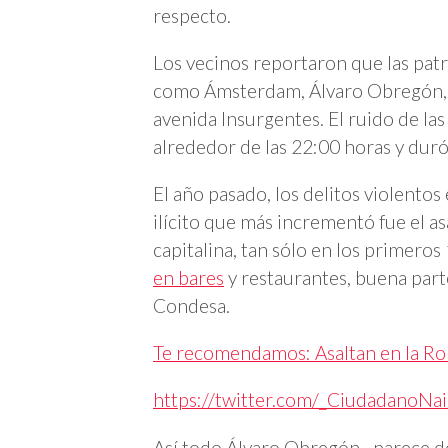
respecto.
Los vecinos reportaron que las patru
como Ámsterdam, Álvaro Obregón, l
avenida Insurgentes. El ruido de l
alrededor de las 22:00 horas y dur
El año pasado, los delitos violent
ilícito que más incrementó fue el a
capitalina, tan sólo en los primer
en bares
y restaurantes, buena part
Condesa.
Te recomendamos: Asaltan en la Ro
https://twitter.com/_CiudadanoN
Así todo Álvaro Obregón…parece de