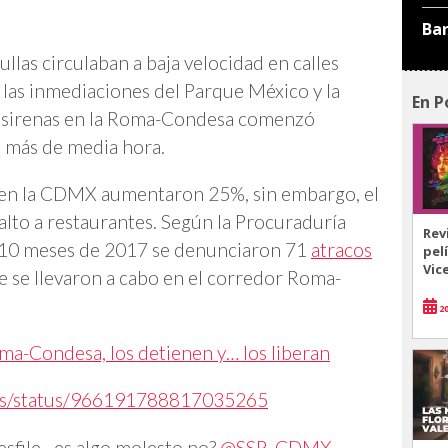
Ba
llas circulaban a baja velocidad en calles
as inmediaciones del Parque México y la
En P
as sirenas en la Roma-Condesa comenzó
ó más de media hora.
os en la CDMX aumentaron 25%, sin embargo, el
salto a restaurantes. Según la Procuraduría
Rev
os 10 meses de 2017 se denunciaron 71
atracos
pel
Vic
e se llevaron a cabo en el corredor Roma-
20
ma-Condesa, los detienen y… los liberan
ais/status/966191788817035265
sfile…es algo molesto no?
@SSP_CDMX