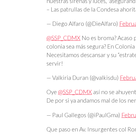
nuestras sirenas y luces, 'asegurando
– Las patrullas de la Condesa ahorit
— Diego Alfaro (@DieAlfaro)
Februa
@SSP_CDMX
No es broma? Acaso pas
colonia sea más segura? En Coloni
Necesitamos descansar y su “estrat
servir!
— Valkiria Duran (@valkisdu)
Febru
Oye
@SSP_CDMX
así no se ahuyent
De por si ya andamos mal de los ne
— Paul Gallegos (@iPaulGma)
Febru
Que paso en Av. Insurgentes col Ro