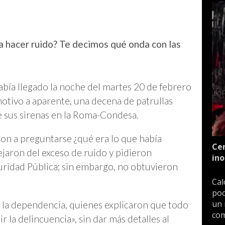
ra hacer ruido? Te decimos qué onda con las
abía llegado la noche del martes 20 de febrero
otivo a aparente, una decena de patrullas
e sus sirenas en la Roma-Condesa.
on a preguntarse ¿qué era lo que había
Cen
ejaron del exceso de ruido y pidieron
ino
guridad Pública; sin embargo, no obtuvieron
Cal
poc
un 
 la dependencia, quienes explicaron que todo
com
r la delincuencia», sin dar más detalles al