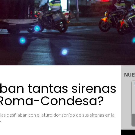
NUE
ban tantas sirenas
a Roma-Condesa?
as desfilaban con el aturdidor sonido de sus sirenas en la
s