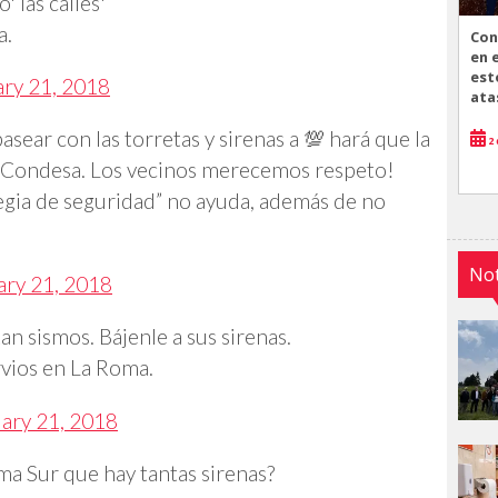
' las calles'
a.
Con
en 
est
ry 21, 2018
ata
ear con las torretas y sirenas a 💯 hará que la
2 
a Condesa. Los vecinos merecemos respeto!
egia de seguridad” no ayuda, además de no
Not
ary 21, 2018
an sismos. Bájenle a sus sirenas.
rvios en La Roma.
ary 21, 2018
ma Sur que hay tantas sirenas?