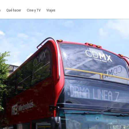
a
Qué hacer
Cine y TV
Viajes