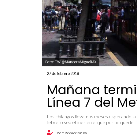
Foto: TW @ManceraMiguelMX
27 de febrero 2018
Mañana termin
Línea 7 del M
Los chilangos llevamos meses esperando la 
febrero sea el mes en el que por fin quede li
Por: Redacción ka