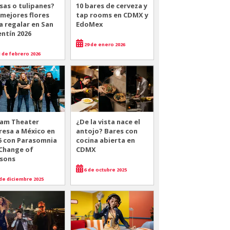
sas o tulipanes?
10 bares de cerveza y
 mejores flores
tap rooms en CDMX y
a regalar en San
EdoMex
entín 2026
29 de enero 2026
 de febrero 2026
am Theater
¿De la vista nace el
resa a México en
antojo? Bares con
6 con Parasomnia
cocina abierta en
 Change of
CDMX
sons
6 de octubre 2025
de diciembre 2025