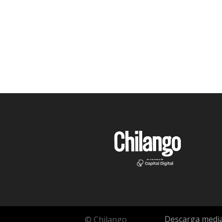
Descarga media
© Chilango