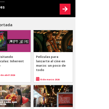
res
ortada
isitando
Películas para
ículas: Inherent
lanzarte al cine en
e
marzo: un poco de
todo
 de abril 2026
15 de marzo 2026