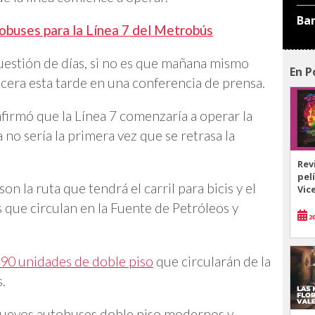
Ba
obuses para la Línea 7 del Metrobús
uestión de días, si no es que mañana mismo
En P
ncera esta tarde en una conferencia de prensa.
firmó que la Línea 7 comenzaría a operar la
no sería la primera vez que se retrasa la
Rev
pel
n la ruta que tendrá el carril para bicis y el
Vic
 que circulan en la Fuente de Petróleos y
20
90 unidades de doble piso
que circularán de la
.
nuevos autobuses doble piso modernos y