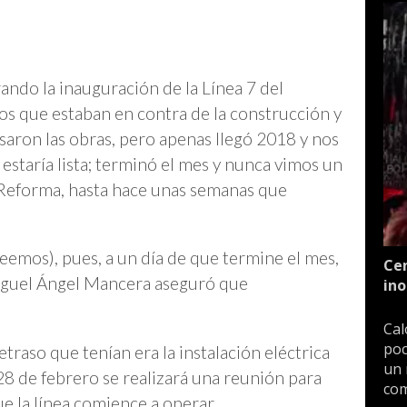
ando la inauguración de la Línea 7 del
os que estaban en contra de la construcción y
saron las obras, pero apenas llegó 2018 y nos
estaría lista; terminó el mes y nunca vimos un
 Reforma, hasta hace unas semanas que
eemos), pues, a un día de que termine el mes,
Cen
iguel Ángel Mancera aseguró que
ino
Cal
poc
traso que tenían era la instalación eléctrica
un 
28 de febrero se realizará una reunión para
com
ue la línea comience a operar.