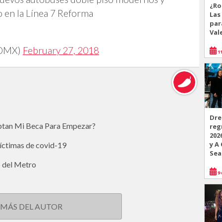
¿Ro
o en la Línea 7 Reforma
Las
par
Val
CDMX)
February 27, 2018
11
Dre
eptan Mi Beca Para Empezar?
reg
202
y A
víctimas de covid-19
Sea
o del Metro
9 
 MÁS DEL AUTOR