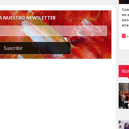
Con
en 
 A NUESTRO NEWSLETTER
est
ata
2 
Suscribir
Not