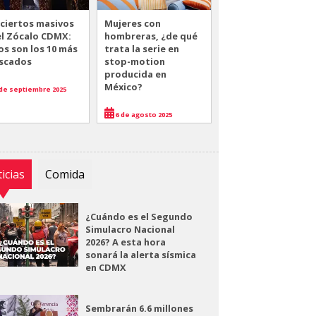
ciertos masivos
Mujeres con
el Zócalo CDMX:
hombreras, ¿de qué
os son los 10 más
trata la serie en
scados
stop-motion
producida en
México?
de septiembre 2025
6 de agosto 2025
icias
Comida
¿Cuándo es el Segundo
Simulacro Nacional
2026? A esta hora
sonará la alerta sísmica
en CDMX
Sembrarán 6.6 millones