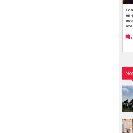
Con
en 
est
ata
2 
Not