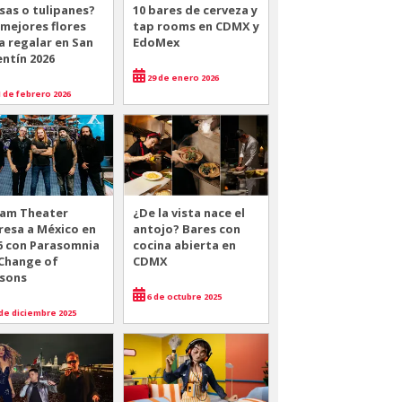
sas o tulipanes?
10 bares de cerveza y
 mejores flores
tap rooms en CDMX y
a regalar en San
EdoMex
entín 2026
29 de enero 2026
 de febrero 2026
am Theater
¿De la vista nace el
resa a México en
antojo? Bares con
6 con Parasomnia
cocina abierta en
 Change of
CDMX
sons
6 de octubre 2025
de diciembre 2025