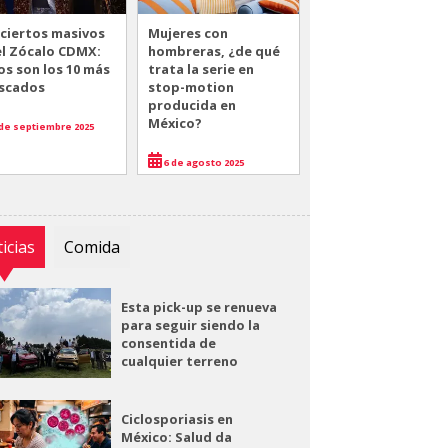
ciertos masivos
Mujeres con
el Zócalo CDMX:
hombreras, ¿de qué
os son los 10 más
trata la serie en
scados
stop-motion
producida en
México?
de septiembre 2025
6 de agosto 2025
icias
Comida
Esta pick-up se renueva
para seguir siendo la
consentida de
cualquier terreno
Ciclosporiasis en
México: Salud da