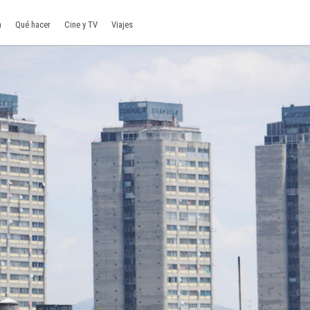
a
Qué hacer
Cine y TV
Viajes