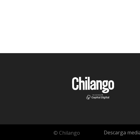
Descarga media
© Chilango