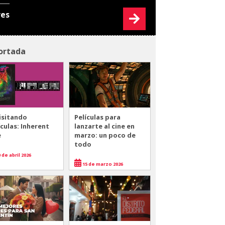
res
ortada
isitando
Películas para
ículas: Inherent
lanzarte al cine en
e
marzo: un poco de
todo
 de abril 2026
15 de marzo 2026