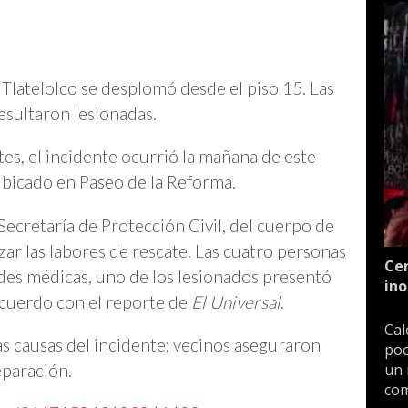
 Tlatelolco se desplomó desde el piso 15. Las
esultaron lesionadas.
es, el incidente ocurrió la mañana de este
 ubicado en Paseo de la Reforma.
Secretaría de Protección Civil, del cuerpo de
ar las labores de rescate. Las cuatro personas
Cen
ades médicas, uno de los lesionados presentó
ino
 acuerdo con el reporte de
El Universal
.
Cal
 causas del incidente; vecinos aseguraron
poc
eparación.
un 
com