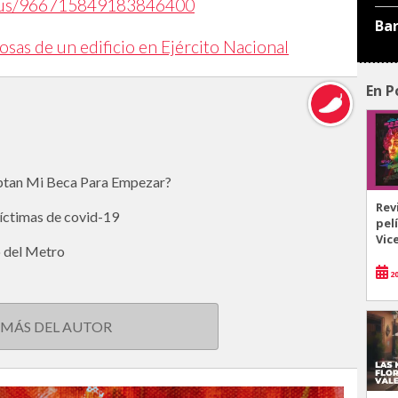
tatus/966715849183846400
Ba
as de un edificio en Ejército Nacional
En P
eptan Mi Beca Para Empezar?
Rev
víctimas de covid-19
pel
Vic
o del Metro
20
 MÁS DEL AUTOR