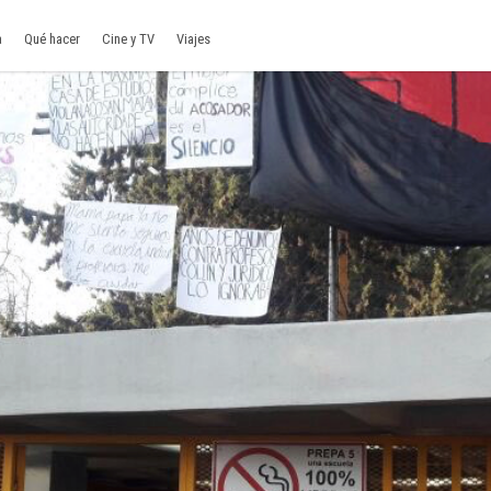
a
Qué hacer
Cine y TV
Viajes