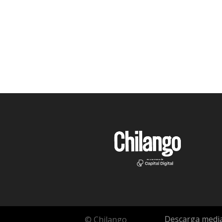
Descarga media
© Chilango