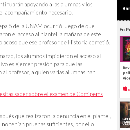
ntinuarán apoyando a las alumnas y los
Ba
 el acompañamiento necesario.
Prepa 5 de la UNAM ocurrió luego de que
En P
aron el acceso al plantel la mañana de este
o acoso que ese profesor de Historia cometió.
marzo, los alumnos impidieron el acceso al
vo es ejercer presión para que las
Rev
n al profesor, a quien varias alumnas han
pel
Vic
20
esitas saber sobre el examen de Comipems
pués que realizaron la denuncia en el plantel,
no tenían pruebas suficientes, por ello