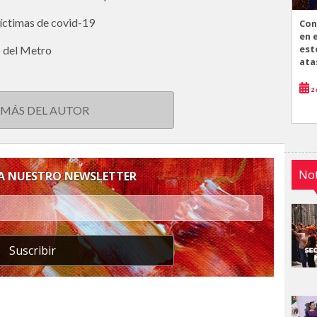
víctimas de covid-19
Con
en 
est
o del Metro
ata
2 
 MÁS DEL AUTOR
Not
 A NUESTRO NEWSLETTER
Suscribir