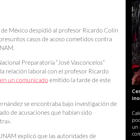
de México despidió al profesor Ricardo Colín
presuntos casos de acoso cometidos contra
 UNAM.
Nacional Preparatoria “José Vasconcelos”
a relación laboral con el profesor Ricardo
 en un comunicado
emitido la tarde de este
Cen
ino
rnández se encontraba bajo investigación de
ivado de acusaciones que habían sido
Cal
poc
tra».
un 
com
 UNAM explicó que las autoridades de