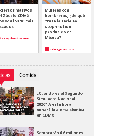
ciertos masivos
Mujeres con
el Zócalo CDMX:
hombreras, ¿de qué
os son los 10 más
trata la serie en
scados
stop-motion
producida en
México?
de septiembre 2025
6 de agosto 2025
icias
Comida
¿Cuándo es el Segundo
Simulacro Nacional
2026? A esta hora
sonará la alerta sísmica
en CDMX
Sembrarán 6.6 millones