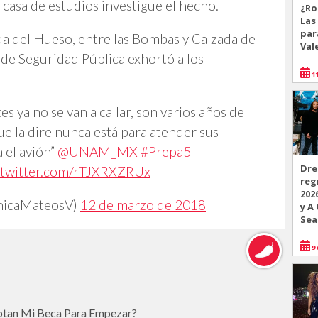
 casa de estudios investigue el hecho.
¿Ro
Las
par
da del Hueso, entre las Bombas y Calzada de
Val
 de Seguridad Pública exhortó a los
11
es ya no se van a callar, son varios años de
e la dire nunca está para atender sus
 el avión”
@UNAM_MX
#Prepa5
Dre
.twitter.com/rTJXRXZRUx
reg
202
nicaMateosV)
12 de marzo de 2018
y A
Sea
9 
eptan Mi Beca Para Empezar?