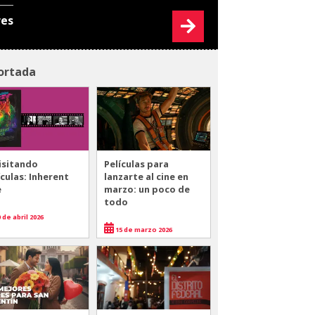
res
ortada
isitando
Películas para
ículas: Inherent
lanzarte al cine en
e
marzo: un poco de
todo
 de abril 2026
15 de marzo 2026