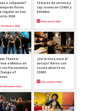
sas o tulipanes?
10 bares de cerveza y
 mejores flores
tap rooms en CDMX y
a regalar en San
EdoMex
entín 2026
29 de enero 2026
 de febrero 2026
am Theater
¿De la vista nace el
resa a México en
antojo? Bares con
6 con Parasomnia
cocina abierta en
 Change of
CDMX
sons
6 de octubre 2025
de diciembre 2025