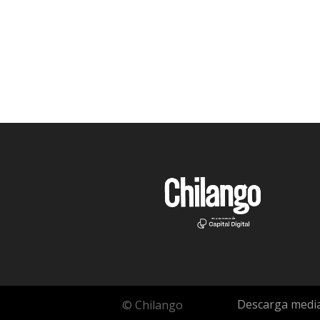
Descarga media
© Chilango