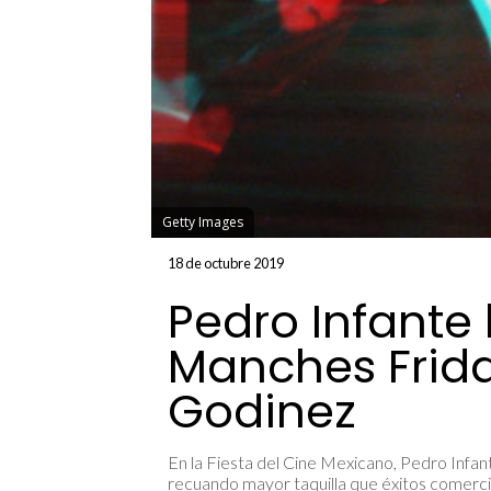
Getty Images
18 de octubre 2019
Pedro Infante
Manches Frida
Godinez
En la Fiesta del Cine Mexicano, Pedro Infa
recuando mayor taquilla que éxitos comerci