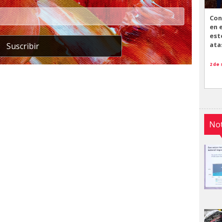
Con
en 
est
ata
Suscribir
2 de
Not