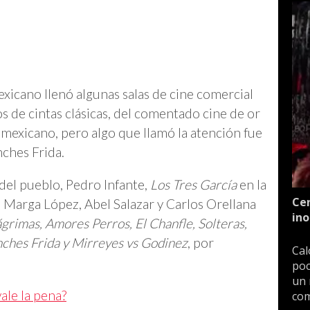
exicano llenó algunas salas de cine comercial
s de cintas clásicas, del comentado cine de or
mexicano, pero algo que llamó la atención fue
ches Frida.
del pueblo, Pedro Infante,
Los Tres García
en la
Cen
 Marga López, Abel Salazar y Carlos Orellana
ino
ágrimas, Amores Perros, El Chanfle, Solteras,
nches Frida y Mirreyes vs Godinez
, por
Cal
poc
un 
ale la pena?
com