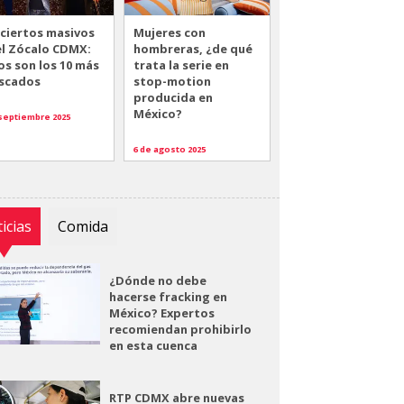
ciertos masivos
Mujeres con
el Zócalo CDMX:
hombreras, ¿de qué
os son los 10 más
trata la serie en
scados
stop-motion
producida en
México?
 septiembre 2025
6 de agosto 2025
icias
Comida
¿Dónde no debe
hacerse fracking en
México? Expertos
recomiendan prohibirlo
en esta cuenca
RTP CDMX abre nuevas