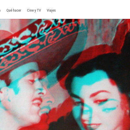
a
Qué hacer
Cine y TV
Viajes