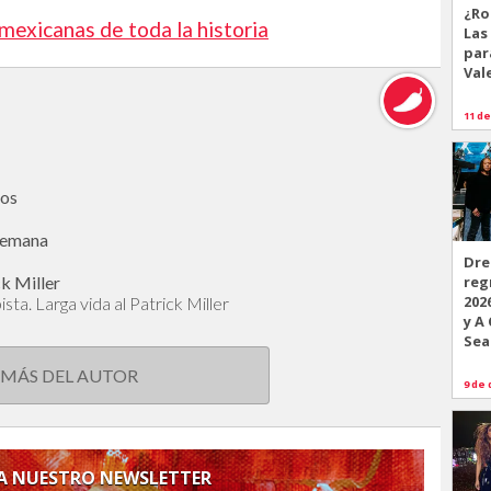
¿Ro
 mexicanas de toda la historia
Las
par
Val
11 de
ios
 semana
Dre
ck Miller
reg
202
ista. Larga vida al Patrick Miller
y A
Sea
 MÁS DEL AUTOR
9 de 
 A NUESTRO NEWSLETTER