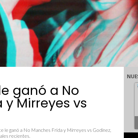
NUE
 le ganó a No
 y Mirreyes vs
nte le ganó a No Manches Frida y Mirreyes vs Godinez,
ales recientes.