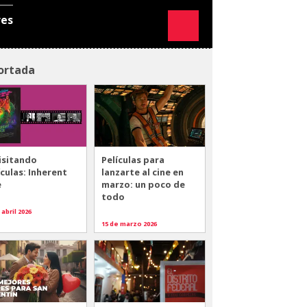
res
ortada
isitando
Películas para
ículas: Inherent
lanzarte al cine en
e
marzo: un poco de
todo
 abril 2026
15 de marzo 2026