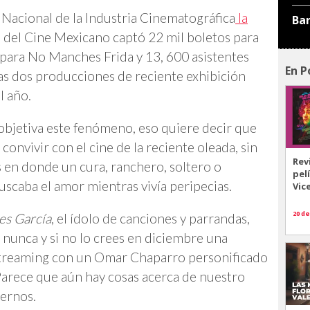
Nacional de la Industria Cinematográfica
la
Ba
a del Cine Mexicano captó 22 mil boletos para
s para No Manches Frida y 13, 600 asistentes
En P
mas dos producciones de reciente exhibición
l año.
bjetiva este fenómeno, eso quiere decir que
onvivir con el cine de la reciente oleada, sin
Rev
es en donde un cura, ranchero, soltero o
pel
scaba el amor mientras vivía peripecias.
Vic
20 de
es García
, el ídolo de canciones y parrandas,
 nunca y si no lo crees en diciembre una
 streaming con un Omar Chaparro personificado
Parece que aún hay cosas acerca de nuestro
ernos.