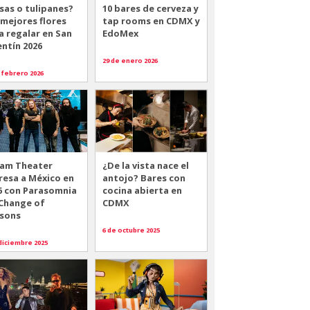
sas o tulipanes?
10 bares de cerveza y
 mejores flores
tap rooms en CDMX y
a regalar en San
EdoMex
entín 2026
29 de enero 2026
 febrero 2026
am Theater
¿De la vista nace el
resa a México en
antojo? Bares con
6 con Parasomnia
cocina abierta en
 Change of
CDMX
sons
6 de octubre 2025
diciembre 2025