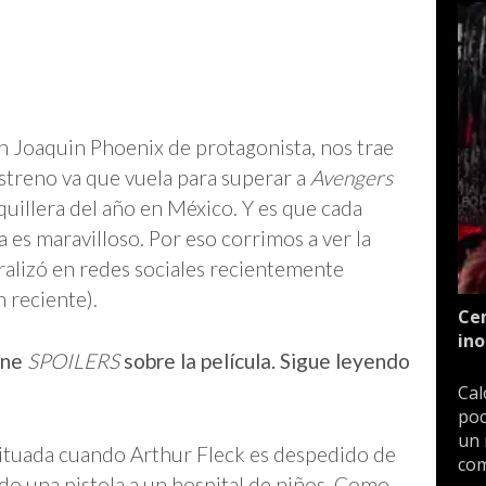
con Joaquin Phoenix de protagonista, nos trae
streno va que vuela para superar a
Avengers
quillera del año en México. Y es que cada
 es maravilloso. Por eso corrimos a ver la
ralizó en redes sociales recientemente
n reciente).
Cen
ino
ene
SPOILERS
sobre la película. Sigue leyendo
Cal
poc
un 
situada cuando Arthur Fleck es despedido de
com
do una pistola a un hospital de niños. Como