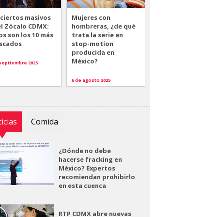
ciertos masivos
Mujeres con
el Zócalo CDMX:
hombreras, ¿de qué
os son los 10 más
trata la serie en
scados
stop-motion
producida en
México?
 septiembre 2025
6 de agosto 2025
icias
Comida
¿Dónde no debe
hacerse fracking en
México? Expertos
recomiendan prohibirlo
en esta cuenca
RTP CDMX abre nuevas