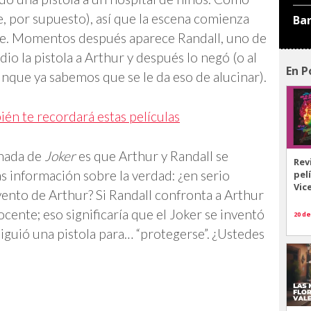
e, por supuesto), así que la escena comienza
Ba
upe. Momentos después aparece Randall, uno de
io la pistola a Arthur y después lo negó (o al
En P
nque ya sabemos que se le da eso de alucinar).
én te recordará estas películas
inada de
Joker
es que Arthur y Randall se
Rev
s información sobre la verdad: ¿en serio
pel
Vic
invento de Arthur? Si Randall confronta a Arthur
ocente; eso significaría que el Joker se inventó
20 de
siguió una pistola para… “protegerse”. ¿Ustedes