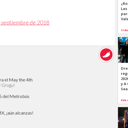
¿Ro
Las
par
Val
 septiembre de 2018
11 de
Dre
reg
202
ra el May the 4th
y A
y Grogu!
Sea
 5 del Metrobús
9 de 
X, ¡aún alcanzas!