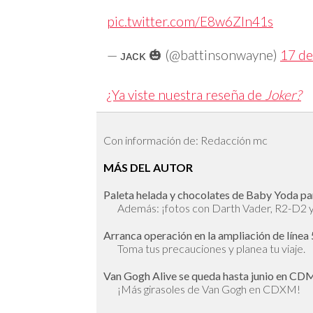
pic.twitter.com/E8w6ZIn41s
— ᴊᴀᴄᴋ 🎃 (@battinsonwayne)
17 de
¿Ya viste nuestra reseña de
Joker?
Con información de: Redacción mc
MÁS DEL AUTOR
Paleta helada y chocolates de Baby Yoda pa
Además: ¡fotos con Darth Vader, R2-D2 
Arranca operación en la ampliación de línea
Toma tus precauciones y planea tu viaje.
Van Gogh Alive se queda hasta junio en CDM
¡Más girasoles de Van Gogh en CDXM!