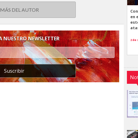
 MÁS DEL AUTOR
Con
en 
est
ata
 A NUESTRO NEWSLETTER
2 de
Suscribir
Not