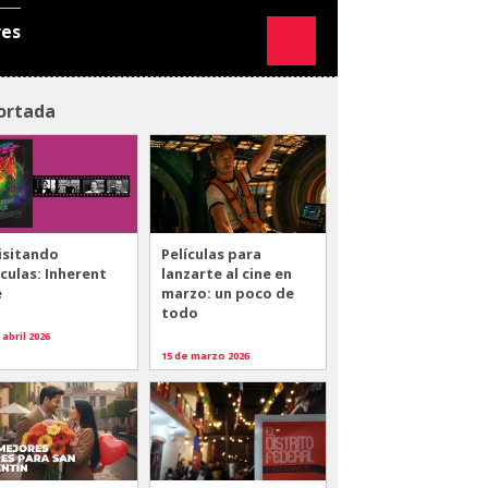
res
ortada
isitando
Películas para
ículas: Inherent
lanzarte al cine en
e
marzo: un poco de
todo
 abril 2026
15 de marzo 2026