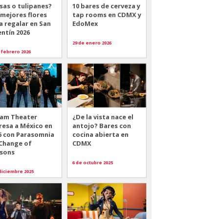
sas o tulipanes?
10 bares de cerveza y
 mejores flores
tap rooms en CDMX y
a regalar en San
EdoMex
entín 2026
29 de enero 2026
 febrero 2026
am Theater
¿De la vista nace el
resa a México en
antojo? Bares con
6 con Parasomnia
cocina abierta en
 Change of
CDMX
sons
6 de octubre 2025
diciembre 2025