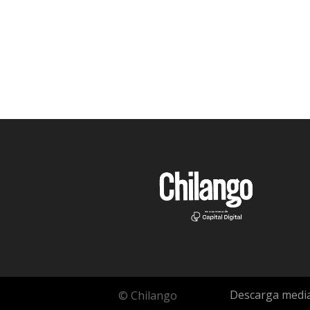
Descarga media
© Chilango