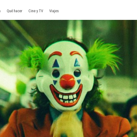
a
Qué hacer
Cine y TV
Viajes