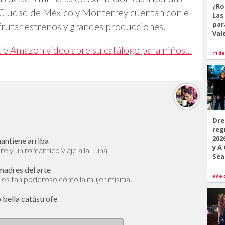
¿Ro
 Ciudad de México y Monterrey cuentan con el
Las
par
rutar estrenos y grandes producciones.
Val
ué Amazon video abre su catálogo para niños…
11 de
Dre
reg
202
mantiene arriba
y A
bre y un romántico viaje a la Luna
Sea
 madres del arte
9 de 
y es tan poderoso como la mujer misma
 bella catástrofe