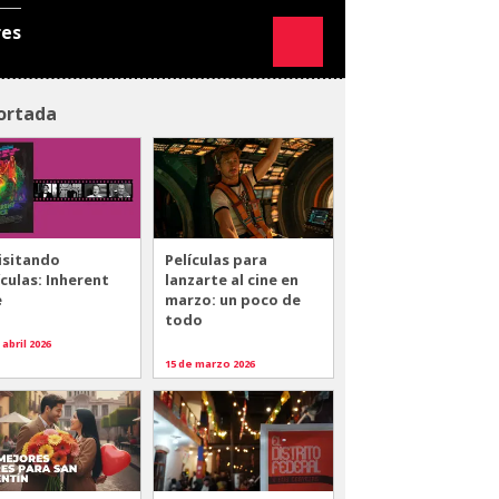
res
ortada
isitando
Películas para
ículas: Inherent
lanzarte al cine en
e
marzo: un poco de
todo
 abril 2026
15 de marzo 2026