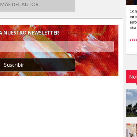
 MÁS DEL AUTOR
Con
en 
est
ata
 A NUESTRO NEWSLETTER
2 de
Suscribir
Not