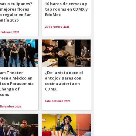
sas o tulipanes?
10 bares de cerveza y
 mejores flores
tap rooms en CDMX y
a regalar en San
EdoMex
entín 2026
29 de enero 2026
 febrero 2026
am Theater
¿De la vista nace el
resa a México en
antojo? Bares con
6 con Parasomnia
cocina abierta en
 Change of
CDMX
sons
6 de octubre 2025
diciembre 2025