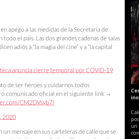
 en apego a las medidas de la Secretaría de
 todo el país. Las dos grandes cadenas de salas
cen adiós a “la magia del cine” y a “la capital
eteca anuncia cierre temporal por COVID-19
to de ser héroes y cuidarnos todos
Cen
ro comunicado oficial en el siguiente link →
ino
tter.com/CM2DVsyb7l
Cal
, 2020
poc
un 
n un mensaje en sus carteleras de calle que se
com