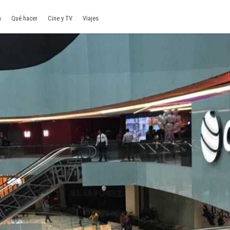
a
Qué hacer
Cine y TV
Viajes