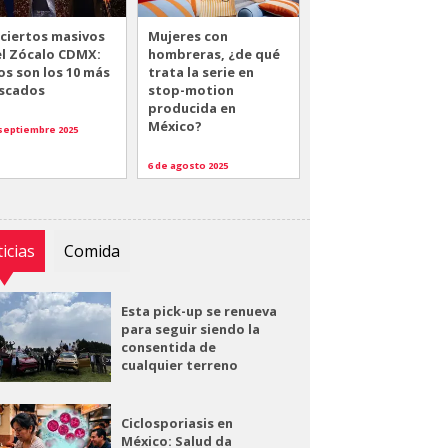
ciertos masivos
Mujeres con
el Zócalo CDMX:
hombreras, ¿de qué
os son los 10 más
trata la serie en
scados
stop-motion
producida en
México?
 septiembre 2025
6 de agosto 2025
icias
Comida
Esta pick-up se renueva
para seguir siendo la
consentida de
cualquier terreno
Ciclosporiasis en
México: Salud da