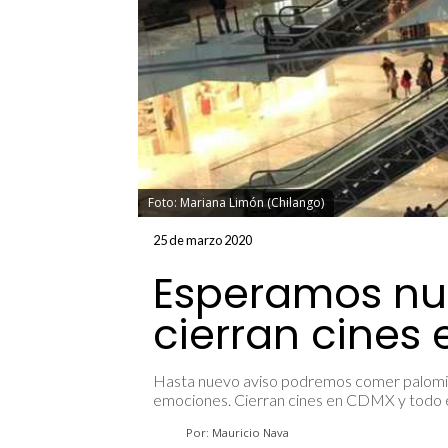
Foto: Mariana Limón (Chilango)
25 de marzo 2020
Esperamos nues
cierran cines
Hasta nuevo aviso podremos comer palomita
emociones. Cierran cines en CDMX y todo el
Por: Mauricio Nava