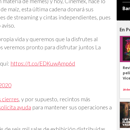
én materia de memes) y hoy, Cinemex, hace lo
Ba
 de maíz, esta última cadena donará sus
nes de streaming y cintas independientes, pues
aviso.
En P
propia vida y queremos que la disfrutes al
s veremos pronto para disfrutar juntos La
quí:
https://t.co/EDKuwAmp6d
Rev
pel
Vic
 2020
20 de
 cierres
, y por supuesto, recintos más
olicita ayuda
para mantener sus operaciones a
 de seis mil salas de exhibición distribuidas