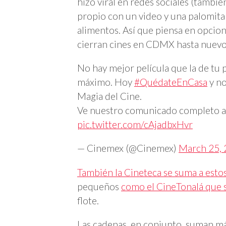
hizo viral en redes sociales (tambi
propio con un video y una palomita
alimentos. Así que piensa en opcio
cierran cines en CDMX hasta nuevo 
No hay mejor película que la de tu 
máximo. Hoy
#QuédateEnCasa
y no
Magia del Cine.
Ve nuestro comunicado completo a
pic.twitter.com/cAjadbxHvr
— Cinemex (@Cinemex)
March 25,
También la Cineteca se suma a estos
pequeños
como el CineTonalá que s
flote.
Las cadenas, en conjunto, suman más