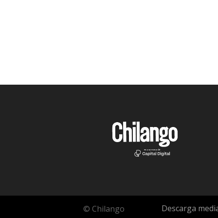
Descarga media
© Chilango