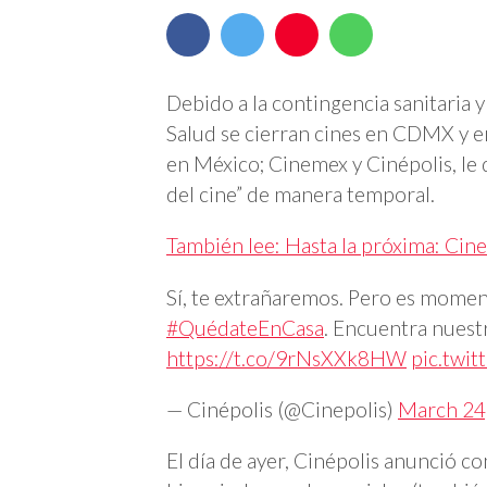
Debido a la contingencia sanitaria y
Salud se cierran cines en CDMX y en
en México; Cinemex y Cinépolis, le di
del cine” de manera temporal.
También lee: Hasta la próxima: Cin
Sí, te extrañaremos. Pero es momen
#QuédateEnCasa
. Encuentra nuest
https://t.co/9rNsXXk8HW
pic.twi
— Cinépolis (@Cinepolis)
March 24
El día de ayer, Cinépolis anunció co