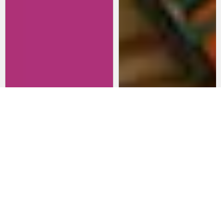
Revisitando películas:
Películas para lanzarte al cine
Inherent Vice
en marzo: un poco de todo
20 de abril 2026
15 de marzo 2026