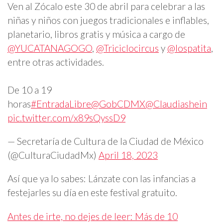
Ven al Zócalo este 30 de abril para celebrar a las
niñas y niños con juegos tradicionales e inflables,
planetario, libros gratis y música a cargo de
@YUCATANAGOGO
,
@Triciclocircus
y
@lospatita
,
entre otras actividades.
De 10 a 19
horas
#EntradaLibre
@GobCDMX
@Claudiashein
pic.twitter.com/x89sQyssD9
— Secretaría de Cultura de la Ciudad de México
(@CulturaCiudadMx)
April 18, 2023
Así que ya lo sabes: Lánzate con las infancias a
festejarles su día en este festival gratuito.
Antes de irte, no dejes de leer: Más de 10